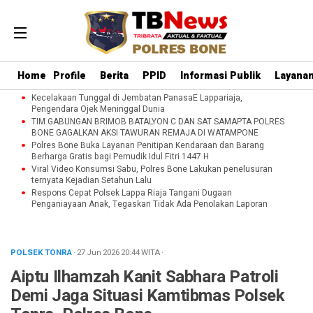
Home
Profile
Berita
PPID
Informasi Publik
Layanan
Kecelakaan Tunggal di Jembatan PanasaE Lappariaja,
Pengendara Ojek Meninggal Dunia
TIM GABUNGAN BRIMOB BATALYON C DAN SAT SAMAPTA POLRES
BONE GAGALKAN AKSI TAWURAN REMAJA DI WATAMPONE
Polres Bone Buka Layanan Penitipan Kendaraan dan Barang
Berharga Gratis bagi Pemudik Idul Fitri 1447 H
Viral Video Konsumsi Sabu, Polres Bone Lakukan penelusuran
ternyata Kejadian Setahun Lalu
Respons Cepat Polsek Lappa Riaja Tangani Dugaan
Penganiayaan Anak, Tegaskan Tidak Ada Penolakan Laporan
POLSEK TONRA
· 27 Jun 2026
20:44
WITA
·
Aiptu Ilhamzah Kanit Sabhara Patroli
Demi Jaga Situasi Kamtibmas Polsek