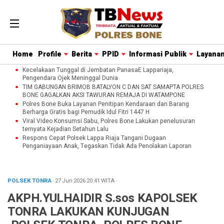
Home
Profile
Berita
PPID
Informasi Publik
Layanan
Kecelakaan Tunggal di Jembatan PanasaE Lappariaja,
Pengendara Ojek Meninggal Dunia
TIM GABUNGAN BRIMOB BATALYON C DAN SAT SAMAPTA POLRES
BONE GAGALKAN AKSI TAWURAN REMAJA DI WATAMPONE
Polres Bone Buka Layanan Penitipan Kendaraan dan Barang
Berharga Gratis bagi Pemudik Idul Fitri 1447 H
Viral Video Konsumsi Sabu, Polres Bone Lakukan penelusuran
ternyata Kejadian Setahun Lalu
Respons Cepat Polsek Lappa Riaja Tangani Dugaan
Penganiayaan Anak, Tegaskan Tidak Ada Penolakan Laporan
POLSEK TONRA
· 27 Jun 2026
20:41
WITA
·
AKPH.YULHAIDIR S.sos KAPOLSEK
TONRA LAKUKAN KUNJUGAN