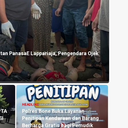
tan PanasaE Lappariaja, Pengendara Ojek
HEADLINE
PTA
Polres Bone Buka Layanan
SI
Penitipan Kendaraan dan Barang
Berharga Gratis bagi Pemudik