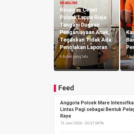
HEADLINE
Respons Cepat
Polsek Lappa Riaja
Tangani Dugaan
HEA
Penganiayaan Anak,
Ka
Tegaskan Tidak Ada
Ba
Penolakan Laporan
Pe
6 bulan yang lalu
7 bu
Feed
Anggota Polsek Mare Intensifka
Lintas Pagi sebagai Bentuk Pel
Raya
13 Juni 2026 - 20:37 WITA