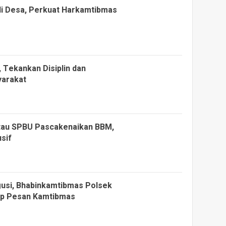
di Desa, Perkuat Harkamtibmas
 Tekankan Disiplin dan
yarakat
tau SPBU Pascakenaikan BBM,
sif
gusi, Bhabinkamtibmas Polsek
tip Pesan Kamtibmas