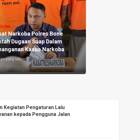
DLINE
sat Narkoba Polres Bone
ntah Dugaan Suap Dalam
nanganan Kasus Narkoba
lan yang lalu
n Kegiatan Pengaturan Lalu
ayanan kepada Pengguna Jalan