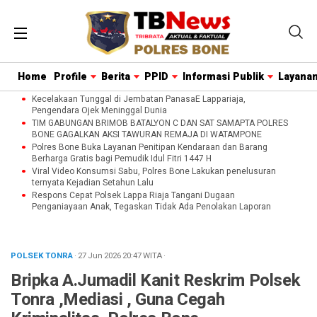
Home
Profile
Berita
PPID
Informasi Publik
Layanan
Kecelakaan Tunggal di Jembatan PanasaE Lappariaja,
Pengendara Ojek Meninggal Dunia
TIM GABUNGAN BRIMOB BATALYON C DAN SAT SAMAPTA POLRES
BONE GAGALKAN AKSI TAWURAN REMAJA DI WATAMPONE
Polres Bone Buka Layanan Penitipan Kendaraan dan Barang
Berharga Gratis bagi Pemudik Idul Fitri 1447 H
Viral Video Konsumsi Sabu, Polres Bone Lakukan penelusuran
ternyata Kejadian Setahun Lalu
Respons Cepat Polsek Lappa Riaja Tangani Dugaan
Penganiayaan Anak, Tegaskan Tidak Ada Penolakan Laporan
POLSEK TONRA
· 27 Jun 2026
20:47
WITA
·
Bripka A.Jumadil Kanit Reskrim Polsek
Tonra ,Mediasi , Guna Cegah