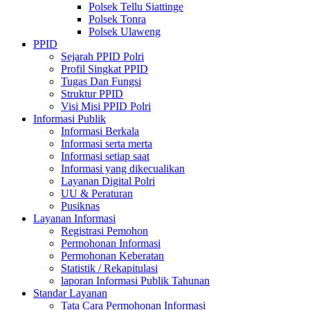
Polsek Tellu Siattinge
Polsek Tonra
Polsek Ulaweng
PPID
Sejarah PPID Polri
Profil Singkat PPID
Tugas Dan Fungsi
Struktur PPID
Visi Misi PPID Polri
Informasi Publik
Informasi Berkala
Informasi serta merta
Informasi setiap saat
Informasi yang dikecualikan
Layanan Digital Polri
UU & Peraturan
Pusiknas
Layanan Informasi
Registrasi Pemohon
Permohonan Informasi
Permohonan Keberatan
Statistik / Rekapitulasi
laporan Informasi Publik Tahunan
Standar Layanan
Tata Cara Permohonan Informasi