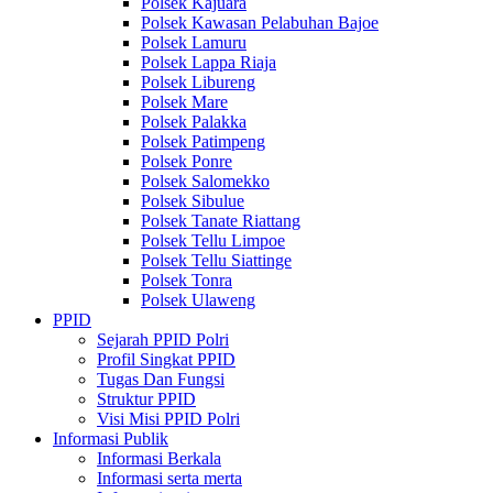
Polsek Kajuara
Polsek Kawasan Pelabuhan Bajoe
Polsek Lamuru
Polsek Lappa Riaja
Polsek Libureng
Polsek Mare
Polsek Palakka
Polsek Patimpeng
Polsek Ponre
Polsek Salomekko
Polsek Sibulue
Polsek Tanate Riattang
Polsek Tellu Limpoe
Polsek Tellu Siattinge
Polsek Tonra
Polsek Ulaweng
PPID
Sejarah PPID Polri
Profil Singkat PPID
Tugas Dan Fungsi
Struktur PPID
Visi Misi PPID Polri
Informasi Publik
Informasi Berkala
Informasi serta merta