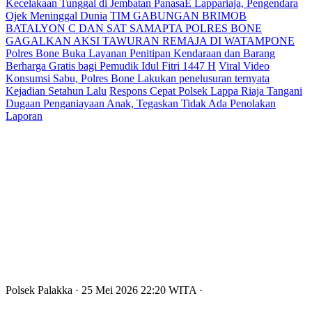
Kecelakaan Tunggal di Jembatan PanasaE Lappariaja, Pengendara
Ojek Meninggal Dunia
TIM GABUNGAN BRIMOB
BATALYON C DAN SAT SAMAPTA POLRES BONE
GAGALKAN AKSI TAWURAN REMAJA DI WATAMPONE
Polres Bone Buka Layanan Penitipan Kendaraan dan Barang
Berharga Gratis bagi Pemudik Idul Fitri 1447 H
Viral Video
Konsumsi Sabu, Polres Bone Lakukan penelusuran ternyata
Kejadian Setahun Lalu
Respons Cepat Polsek Lappa Riaja Tangani
Dugaan Penganiayaan Anak, Tegaskan Tidak Ada Penolakan
Laporan
Polsek Palakka
· 25 Mei 2026
22:20
WITA
·