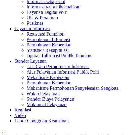
Informasi setiap saat
Informasi yang dikecualikan
Layanan Digital Polri
UU & Peraturan
Pusiknas
Layanan Informasi
Registrasi Pemohon
Permohonan Informasi
Permohonan Keberatan
Statistik / Rekapitulasi
laporan Informasi Publik Tahunan
Standar Layanan
Tata Cara Permohonan Informasi
Alur Pelayanan Informasi Publik Polri
Mekanisme Keberatan
Permohonan Keberatan
Mekanisme Permohonan Penyelesaian Sengketa
Waktu Pelayanan
Standar Biaya Pelayanan
Maklumat Pelayanan
Regulasi
Video
Lapor Gangguan Keamanan