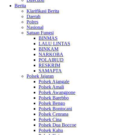
Direction
Berita
Klarifikasi Berita
Daerah
Polres
Nasional
Satuan Fungsi
BINMAS
LALU LINTAS
BINKAM
NARKOBA
POLAIRUD
RESKRIM
SAMAPTA
Polsek Jajaran
Polsek Ajangale
Polsek Amali
Polsek Awangpone
Polsek Barebbo
Polsek Bengo
Polsek Bontocani
Polsek Cenrana
Polsek Cina
Polsek Dua Boccoe
Polsek Kahu