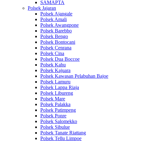
SAMAPTA
Polsek Jajaran
Polsek Ajangale
Polsek Amali
Polsek Awangpone
Polsek Barebbo
Polsek Bengo
Polsek Bontocani
Polsek Cenrana
Polsek Cina
Polsek Dua Boccoe
Polsek Kahu
Polsek Kajuara
Polsek Kawasan Pelabuhan Bajoe
Polsek Lamuru
Polsek Lappa Riaja
Polsek Libureng
Polsek Mare
Polsek Palakka
Polsek Patimpeng
Polsek Ponre
Polsek Salomekko
Polsek Sibulue
Polsek Tanate Riattang
Polsek Tellu Limpoe