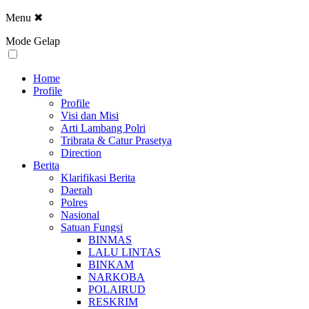
Menu
✖
Mode Gelap
Home
Profile
Profile
Visi dan Misi
Arti Lambang Polri
Tribrata & Catur Prasetya
Direction
Berita
Klarifikasi Berita
Daerah
Polres
Nasional
Satuan Fungsi
BINMAS
LALU LINTAS
BINKAM
NARKOBA
POLAIRUD
RESKRIM