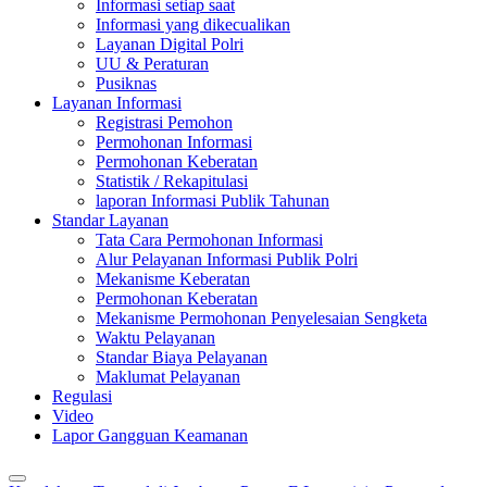
Informasi setiap saat
Informasi yang dikecualikan
Layanan Digital Polri
UU & Peraturan
Pusiknas
Layanan Informasi
Registrasi Pemohon
Permohonan Informasi
Permohonan Keberatan
Statistik / Rekapitulasi
laporan Informasi Publik Tahunan
Standar Layanan
Tata Cara Permohonan Informasi
Alur Pelayanan Informasi Publik Polri
Mekanisme Keberatan
Permohonan Keberatan
Mekanisme Permohonan Penyelesaian Sengketa
Waktu Pelayanan
Standar Biaya Pelayanan
Maklumat Pelayanan
Regulasi
Video
Lapor Gangguan Keamanan