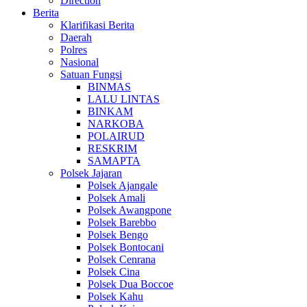
Direction
Berita
Klarifikasi Berita
Daerah
Polres
Nasional
Satuan Fungsi
BINMAS
LALU LINTAS
BINKAM
NARKOBA
POLAIRUD
RESKRIM
SAMAPTA
Polsek Jajaran
Polsek Ajangale
Polsek Amali
Polsek Awangpone
Polsek Barebbo
Polsek Bengo
Polsek Bontocani
Polsek Cenrana
Polsek Cina
Polsek Dua Boccoe
Polsek Kahu