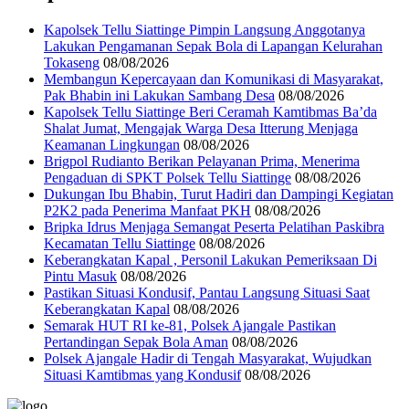
Kapolsek Tellu Siattinge Pimpin Langsung Anggotanya
Lakukan Pengamanan Sepak Bola di Lapangan Kelurahan
Tokaseng
08/08/2026
Membangun Kepercayaan dan Komunikasi di Masyarakat,
Pak Bhabin ini Lakukan Sambang Desa
08/08/2026
Kapolsek Tellu Siattinge Beri Ceramah Kamtibmas Ba’da
Shalat Jumat, Mengajak Warga Desa Itterung Menjaga
Keamanan Lingkungan
08/08/2026
Brigpol Rudianto Berikan Pelayanan Prima, Menerima
Pengaduan di SPKT Polsek Tellu Siattinge
08/08/2026
Dukungan Ibu Bhabin, Turut Hadiri dan Dampingi Kegiatan
P2K2 pada Penerima Manfaat PKH
08/08/2026
Bripka Idrus Menjaga Semangat Peserta Pelatihan Paskibra
Kecamatan Tellu Siattinge
08/08/2026
Keberangkatan Kapal , Personil Lakukan Pemeriksaan Di
Pintu Masuk
08/08/2026
Pastikan Situasi Kondusif, Pantau Langsung Situasi Saat
Keberangkatan Kapal
08/08/2026
Semarak HUT RI ke-81, Polsek Ajangale Pastikan
Pertandingan Sepak Bola Aman
08/08/2026
Polsek Ajangale Hadir di Tengah Masyarakat, Wujudkan
Situasi Kamtibmas yang Kondusif
08/08/2026