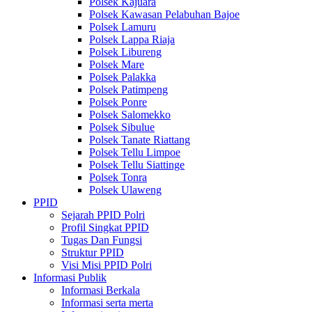
Polsek Kajuara
Polsek Kawasan Pelabuhan Bajoe
Polsek Lamuru
Polsek Lappa Riaja
Polsek Libureng
Polsek Mare
Polsek Palakka
Polsek Patimpeng
Polsek Ponre
Polsek Salomekko
Polsek Sibulue
Polsek Tanate Riattang
Polsek Tellu Limpoe
Polsek Tellu Siattinge
Polsek Tonra
Polsek Ulaweng
PPID
Sejarah PPID Polri
Profil Singkat PPID
Tugas Dan Fungsi
Struktur PPID
Visi Misi PPID Polri
Informasi Publik
Informasi Berkala
Informasi serta merta