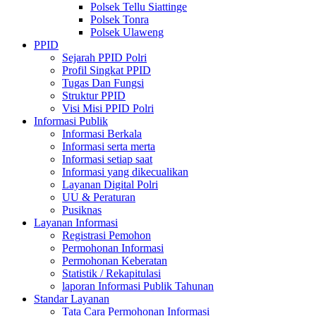
Polsek Tellu Siattinge
Polsek Tonra
Polsek Ulaweng
PPID
Sejarah PPID Polri
Profil Singkat PPID
Tugas Dan Fungsi
Struktur PPID
Visi Misi PPID Polri
Informasi Publik
Informasi Berkala
Informasi serta merta
Informasi setiap saat
Informasi yang dikecualikan
Layanan Digital Polri
UU & Peraturan
Pusiknas
Layanan Informasi
Registrasi Pemohon
Permohonan Informasi
Permohonan Keberatan
Statistik / Rekapitulasi
laporan Informasi Publik Tahunan
Standar Layanan
Tata Cara Permohonan Informasi