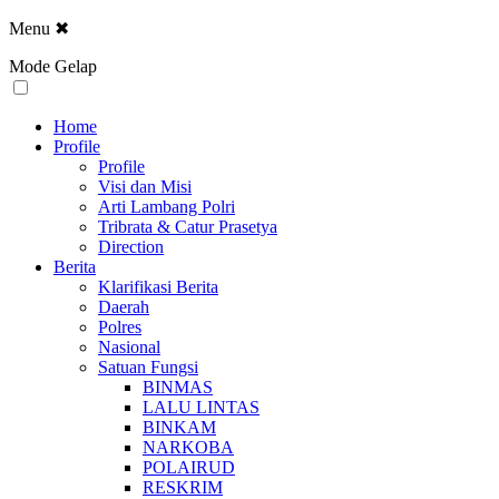
Menu
✖
Mode Gelap
Home
Profile
Profile
Visi dan Misi
Arti Lambang Polri
Tribrata & Catur Prasetya
Direction
Berita
Klarifikasi Berita
Daerah
Polres
Nasional
Satuan Fungsi
BINMAS
LALU LINTAS
BINKAM
NARKOBA
POLAIRUD
RESKRIM