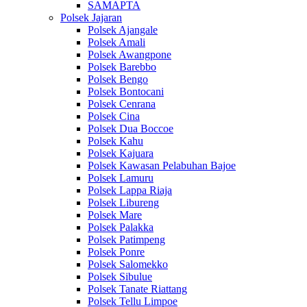
SAMAPTA
Polsek Jajaran
Polsek Ajangale
Polsek Amali
Polsek Awangpone
Polsek Barebbo
Polsek Bengo
Polsek Bontocani
Polsek Cenrana
Polsek Cina
Polsek Dua Boccoe
Polsek Kahu
Polsek Kajuara
Polsek Kawasan Pelabuhan Bajoe
Polsek Lamuru
Polsek Lappa Riaja
Polsek Libureng
Polsek Mare
Polsek Palakka
Polsek Patimpeng
Polsek Ponre
Polsek Salomekko
Polsek Sibulue
Polsek Tanate Riattang
Polsek Tellu Limpoe