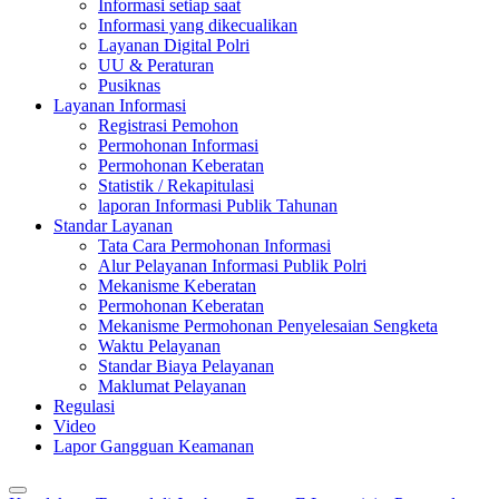
Informasi setiap saat
Informasi yang dikecualikan
Layanan Digital Polri
UU & Peraturan
Pusiknas
Layanan Informasi
Registrasi Pemohon
Permohonan Informasi
Permohonan Keberatan
Statistik / Rekapitulasi
laporan Informasi Publik Tahunan
Standar Layanan
Tata Cara Permohonan Informasi
Alur Pelayanan Informasi Publik Polri
Mekanisme Keberatan
Permohonan Keberatan
Mekanisme Permohonan Penyelesaian Sengketa
Waktu Pelayanan
Standar Biaya Pelayanan
Maklumat Pelayanan
Regulasi
Video
Lapor Gangguan Keamanan