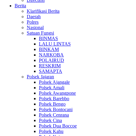
Direction
Berita
Klarifikasi Berita
Daerah
Polres
Nasional
Satuan Fungsi
BINMAS
LALU LINTAS
BINKAM
NARKOBA
POLAIRUD
RESKRIM
SAMAPTA
Polsek Jajaran
Polsek Ajangale
Polsek Amali
Polsek Awangpone
Polsek Barebbo
Polsek Bengo
Polsek Bontocani
Polsek Cenrana
Polsek Cina
Polsek Dua Boccoe
Polsek Kahu