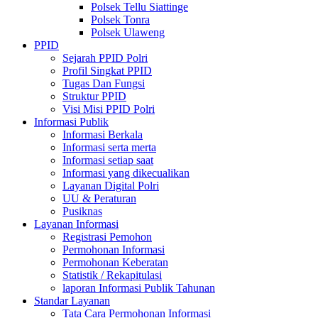
Polsek Tellu Siattinge
Polsek Tonra
Polsek Ulaweng
PPID
Sejarah PPID Polri
Profil Singkat PPID
Tugas Dan Fungsi
Struktur PPID
Visi Misi PPID Polri
Informasi Publik
Informasi Berkala
Informasi serta merta
Informasi setiap saat
Informasi yang dikecualikan
Layanan Digital Polri
UU & Peraturan
Pusiknas
Layanan Informasi
Registrasi Pemohon
Permohonan Informasi
Permohonan Keberatan
Statistik / Rekapitulasi
laporan Informasi Publik Tahunan
Standar Layanan
Tata Cara Permohonan Informasi