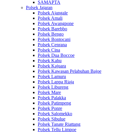
SAMAPTA
Polsek Jajaran
Polsek Ajangale
Polsek Amali
Polsek Awangpone
Polsek Barebbo
Polsek Bengo
Polsek Bontocani
Polsek Cenrana
Polsek Cina
Polsek Dua Boccoe
Polsek Kahu
Polsek Kajuara
Polsek Kawasan Pelabuhan Bajoe
Polsek Lamuru
Polsek Lappa Riaja
Polsek Libureng
Polsek Mare
Polsek Palakka
Polsek Patimpeng
Polsek Ponre
Polsek Salomekko
Polsek Sibulue
Polsek Tanate Riattang
Polsek Tellu Limpoe