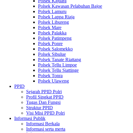
Polsek Kajuara
Polsek Kawasan Pelabuhan Bajoe
Polsek Lamuru
Polsek Lappa Riaja
Polsek Libureng
Polsek Mare
Polsek Palakka
Polsek Patimpeng
Polsek Ponre
Polsek Salomekko
Polsek Sibulue
Polsek Tanate Riattang
Polsek Tellu Limpoe
Polsek Tellu Siattinge
Polsek Tonra
Polsek Ulaweng
PPID
Sejarah PPID Polri
Profil Singkat PPID
Tugas Dan Fungsi
Struktur PPID
Visi Misi PPID Polri
Informasi Publik
Informasi Berkala
Informasi serta merta