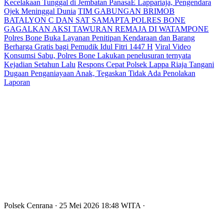
Kecelakaan Tunggal di Jembatan PanasaE Lappariaja, Pengendara
Ojek Meninggal Dunia
TIM GABUNGAN BRIMOB
BATALYON C DAN SAT SAMAPTA POLRES BONE
GAGALKAN AKSI TAWURAN REMAJA DI WATAMPONE
Polres Bone Buka Layanan Penitipan Kendaraan dan Barang
Berharga Gratis bagi Pemudik Idul Fitri 1447 H
Viral Video
Konsumsi Sabu, Polres Bone Lakukan penelusuran ternyata
Kejadian Setahun Lalu
Respons Cepat Polsek Lappa Riaja Tangani
Dugaan Penganiayaan Anak, Tegaskan Tidak Ada Penolakan
Laporan
Polsek Cenrana
· 25 Mei 2026
18:48
WITA
·