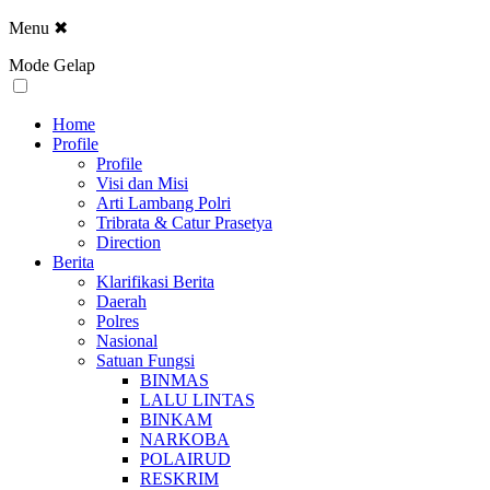
Menu
✖
Mode Gelap
Home
Profile
Profile
Visi dan Misi
Arti Lambang Polri
Tribrata & Catur Prasetya
Direction
Berita
Klarifikasi Berita
Daerah
Polres
Nasional
Satuan Fungsi
BINMAS
LALU LINTAS
BINKAM
NARKOBA
POLAIRUD
RESKRIM