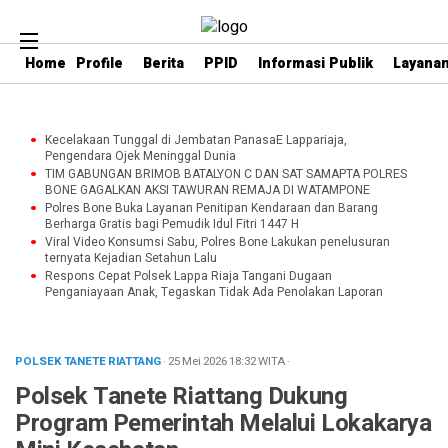
Home
Profile
Berita
PPID
Informasi Publik
Layanan
Kecelakaan Tunggal di Jembatan PanasaE Lappariaja,
Pengendara Ojek Meninggal Dunia
TIM GABUNGAN BRIMOB BATALYON C DAN SAT SAMAPTA POLRES
BONE GAGALKAN AKSI TAWURAN REMAJA DI WATAMPONE
Polres Bone Buka Layanan Penitipan Kendaraan dan Barang
Berharga Gratis bagi Pemudik Idul Fitri 1447 H
Viral Video Konsumsi Sabu, Polres Bone Lakukan penelusuran
ternyata Kejadian Setahun Lalu
Respons Cepat Polsek Lappa Riaja Tangani Dugaan
Penganiayaan Anak, Tegaskan Tidak Ada Penolakan Laporan
POLSEK TANETE RIATTANG
· 25 Mei 2026
18:32
WITA
·
Polsek Tanete Riattang Dukung
Program Pemerintah Melalui Lokakarya