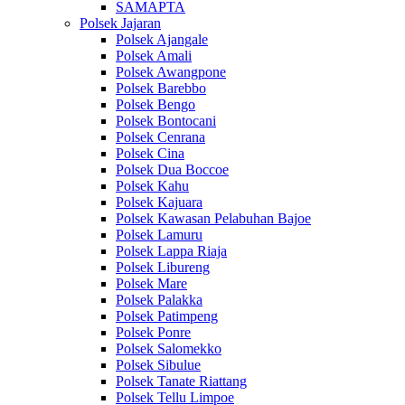
SAMAPTA
Polsek Jajaran
Polsek Ajangale
Polsek Amali
Polsek Awangpone
Polsek Barebbo
Polsek Bengo
Polsek Bontocani
Polsek Cenrana
Polsek Cina
Polsek Dua Boccoe
Polsek Kahu
Polsek Kajuara
Polsek Kawasan Pelabuhan Bajoe
Polsek Lamuru
Polsek Lappa Riaja
Polsek Libureng
Polsek Mare
Polsek Palakka
Polsek Patimpeng
Polsek Ponre
Polsek Salomekko
Polsek Sibulue
Polsek Tanate Riattang
Polsek Tellu Limpoe