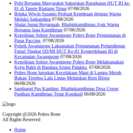
Polri Bersama Masyarakat Sukseskan Rangkaian HUT RI ke-
81 di Tanete Riattang Timur
07/08/2026
Bripka Wiwin Susanto Perkuat Kemitraan dengan Warga
Melalui Satkamling
07/08/2026
Shalat Jumat Berjamaah, Bhabinkamtibmas Ajak Warga
Bersama Jaga Kamtibmas
07/08/2026
Kepolisian Sektor Awangpone Polres Bone Pengamanan di
Pasar Paccing ‎
07/08/2026
Polsek Awangpone Laksanakan Pengamanan Pertandingan
Futsal Tingkat SD/MI HUT Ke-81 Kemerdekaan RI di
Kecamatan Awangpone
07/08/2026
‎Kepolisian Sektor Awangpone Polres Bone Melaksanakan
Kerja Bakti di Bandara Arung Palakka ‎
07/08/2026
Polres Bone luruskan Kecelakaan Maut di Lampu Merah,
Bukan Terobos Lalu Lintas Melainkan Rem Blong
06/08/2026
Sambangi Pos Kamling, Bhabinkamtibmas Desa Ureng
Pastikan Kamtibmas Tetap Kondusif
06/08/2026
Copyright @2026 Polres Bone
All Rights Reserved
Home