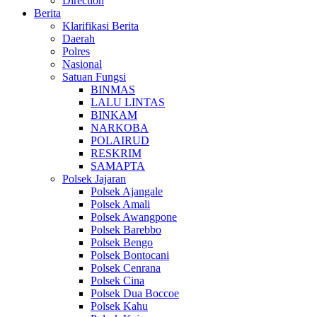
Direction
Berita
Klarifikasi Berita
Daerah
Polres
Nasional
Satuan Fungsi
BINMAS
LALU LINTAS
BINKAM
NARKOBA
POLAIRUD
RESKRIM
SAMAPTA
Polsek Jajaran
Polsek Ajangale
Polsek Amali
Polsek Awangpone
Polsek Barebbo
Polsek Bengo
Polsek Bontocani
Polsek Cenrana
Polsek Cina
Polsek Dua Boccoe
Polsek Kahu