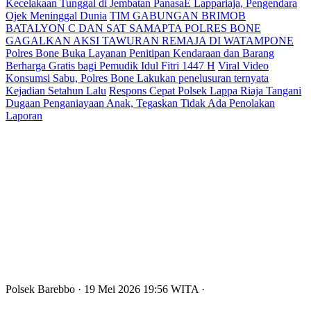
Kecelakaan Tunggal di Jembatan PanasaE Lappariaja, Pengendara
Ojek Meninggal Dunia
TIM GABUNGAN BRIMOB
BATALYON C DAN SAT SAMAPTA POLRES BONE
GAGALKAN AKSI TAWURAN REMAJA DI WATAMPONE
Polres Bone Buka Layanan Penitipan Kendaraan dan Barang
Berharga Gratis bagi Pemudik Idul Fitri 1447 H
Viral Video
Konsumsi Sabu, Polres Bone Lakukan penelusuran ternyata
Kejadian Setahun Lalu
Respons Cepat Polsek Lappa Riaja Tangani
Dugaan Penganiayaan Anak, Tegaskan Tidak Ada Penolakan
Laporan
Polsek Barebbo
· 19 Mei 2026
19:56
WITA
·