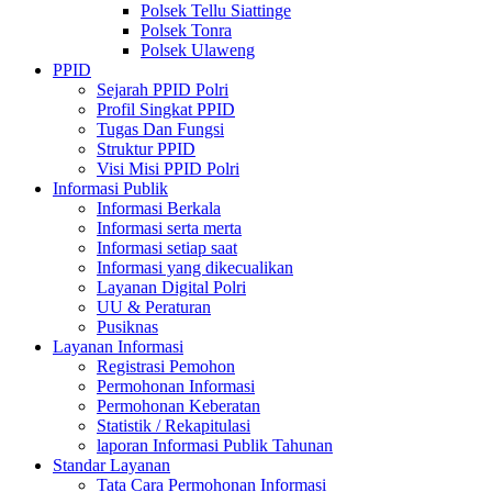
Polsek Tellu Siattinge
Polsek Tonra
Polsek Ulaweng
PPID
Sejarah PPID Polri
Profil Singkat PPID
Tugas Dan Fungsi
Struktur PPID
Visi Misi PPID Polri
Informasi Publik
Informasi Berkala
Informasi serta merta
Informasi setiap saat
Informasi yang dikecualikan
Layanan Digital Polri
UU & Peraturan
Pusiknas
Layanan Informasi
Registrasi Pemohon
Permohonan Informasi
Permohonan Keberatan
Statistik / Rekapitulasi
laporan Informasi Publik Tahunan
Standar Layanan
Tata Cara Permohonan Informasi