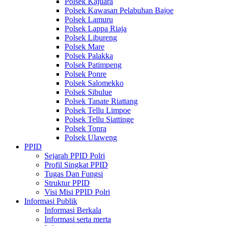
Polsek Kajuara
Polsek Kawasan Pelabuhan Bajoe
Polsek Lamuru
Polsek Lappa Riaja
Polsek Libureng
Polsek Mare
Polsek Palakka
Polsek Patimpeng
Polsek Ponre
Polsek Salomekko
Polsek Sibulue
Polsek Tanate Riattang
Polsek Tellu Limpoe
Polsek Tellu Siattinge
Polsek Tonra
Polsek Ulaweng
PPID
Sejarah PPID Polri
Profil Singkat PPID
Tugas Dan Fungsi
Struktur PPID
Visi Misi PPID Polri
Informasi Publik
Informasi Berkala
Informasi serta merta