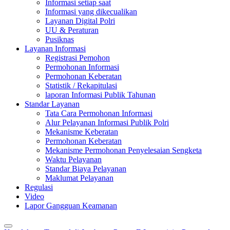
Informasi setiap saat
Informasi yang dikecualikan
Layanan Digital Polri
UU & Peraturan
Pusiknas
Layanan Informasi
Registrasi Pemohon
Permohonan Informasi
Permohonan Keberatan
Statistik / Rekapitulasi
laporan Informasi Publik Tahunan
Standar Layanan
Tata Cara Permohonan Informasi
Alur Pelayanan Informasi Publik Polri
Mekanisme Keberatan
Permohonan Keberatan
Mekanisme Permohonan Penyelesaian Sengketa
Waktu Pelayanan
Standar Biaya Pelayanan
Maklumat Pelayanan
Regulasi
Video
Lapor Gangguan Keamanan