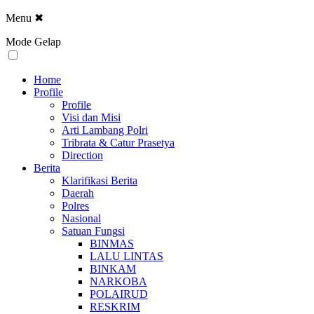
Menu
✖
Mode Gelap
Home
Profile
Profile
Visi dan Misi
Arti Lambang Polri
Tribrata & Catur Prasetya
Direction
Berita
Klarifikasi Berita
Daerah
Polres
Nasional
Satuan Fungsi
BINMAS
LALU LINTAS
BINKAM
NARKOBA
POLAIRUD
RESKRIM