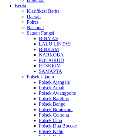
Direction
Berita
Klarifikasi Berita
Daerah
Polres
Nasional
Satuan Fungsi
BINMAS
LALU LINTAS
BINKAM
NARKOBA
POLAIRUD
RESKRIM
SAMAPTA
Polsek Jajaran
Polsek Ajangale
Polsek Amali
Polsek Awangpone
Polsek Barebbo
Polsek Bengo
Polsek Bontocani
Polsek Cenrana
Polsek Cina
Polsek Dua Boccoe
Polsek Kahu