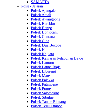
SAMAPTA
Polsek Jajaran
Polsek Ajangale
Polsek Amali
Polsek Awangpone
Polsek Barebbo
Polsek Bengo
Polsek Bontocani
Polsek Cenrana
Polsek Cina
Polsek Dua Boccoe
Polsek Kahu
Polsek Kajuara
Polsek Kawasan Pelabuhan Bajoe
Polsek Lamuru
Polsek Lappa Riaja
Polsek Libureng
Polsek Mare
Polsek Palakka
Polsek Patimpeng
Polsek Ponre
Polsek Salomekko
Polsek Sibulue
Polsek Tanate Riattang
Polsek Tellu Limpoe