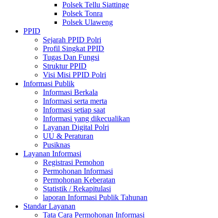
Polsek Tellu Siattinge
Polsek Tonra
Polsek Ulaweng
PPID
Sejarah PPID Polri
Profil Singkat PPID
Tugas Dan Fungsi
Struktur PPID
Visi Misi PPID Polri
Informasi Publik
Informasi Berkala
Informasi serta merta
Informasi setiap saat
Informasi yang dikecualikan
Layanan Digital Polri
UU & Peraturan
Pusiknas
Layanan Informasi
Registrasi Pemohon
Permohonan Informasi
Permohonan Keberatan
Statistik / Rekapitulasi
laporan Informasi Publik Tahunan
Standar Layanan
Tata Cara Permohonan Informasi