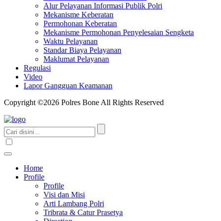
Alur Pelayanan Informasi Publik Polri
Mekanisme Keberatan
Permohonan Keberatan
Mekanisme Permohonan Penyelesaian Sengketa
Waktu Pelayanan
Standar Biaya Pelayanan
Maklumat Pelayanan
Regulasi
Video
Lapor Gangguan Keamanan
Copyright ©2026 Polres Bone All Rights Reserved
Home
Profile
Profile
Visi dan Misi
Arti Lambang Polri
Tribrata & Catur Prasetya