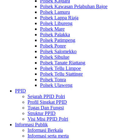
Polsek Kajuara
Polsek Kawasan Pelabuhan Bajoe
Polsek Lamuru
Polsek Lappa Riaja
Polsek Libureng
Polsek Mare
Polsek Palakka
Polsek Patimpeng
Polsek Ponre
Polsek Salomekko
Polsek Sibulue
Polsek Tanate Riattang
Polsek Tellu Limpoe
Polsek Tellu Siattinge
Polsek Tonra
Polsek Ulaweng
PPID
Sejarah PPID Polri
Profil Singkat PPID
Tugas Dan Fungsi
Struktur PPID
Visi Misi PPID Polri
Informasi Publik
Informasi Berkala
Informasi serta merta