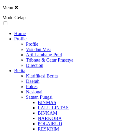
Menu
✖
Mode Gelap
Home
Profile
Profile
Visi dan Misi
Arti Lambang Polri
Tribrata & Catur Prasetya
Direction
Berita
Klarifikasi Berita
Daerah
Polres
Nasional
Satuan Fungsi
BINMAS
LALU LINTAS
BINKAM
NARKOBA
POLAIRUD
RESKRIM