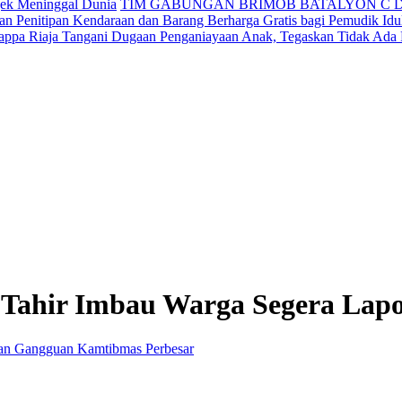
jek Meninggal Dunia
TIM GABUNGAN BRIMOB BATALYON C 
n Penitipan Kendaraan dan Barang Berharga Gratis bagi Pemudik Idul
appa Riaja Tangani Dugaan Penganiayaan Anak, Tegaskan Tidak Ada
 Tahir Imbau Warga Segera La
Perbesar