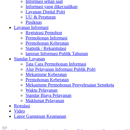
Informasi setiap saat
Informasi yang dikecualikan
Layanan Digital Polri
UU & Peraturan
Pusiknas
Layanan Informasi
Registrasi Pemohon
Permohonan Informasi
Permohonan Keberatan
Statistik / Rekapitulasi
laporan Informasi Publik Tahunan
Standar Layanan
Tata Cara Permohonan Informasi
Alur Pelayanan Informasi Publik Polri
Mekanisme Keberatan
Permohonan Keberatan
Mekanisme Permohonan Penyelesaian Sengketa
Waktu Pelayanan
Standar Biaya Pelayanan
Maklumat Pelayanan
Regulasi
Video
Lapor Gangguan Keamanan