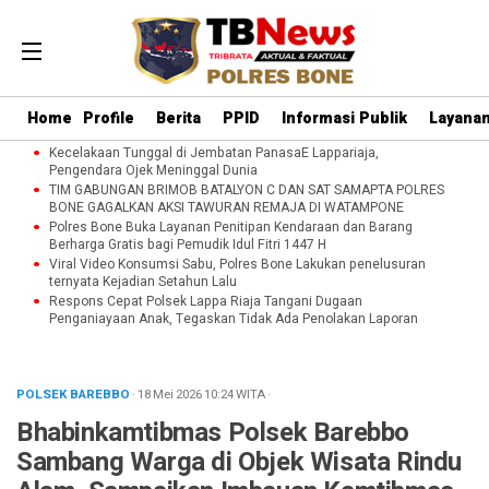
Home
Profile
Berita
PPID
Informasi Publik
Layanan
Kecelakaan Tunggal di Jembatan PanasaE Lappariaja,
Pengendara Ojek Meninggal Dunia
TIM GABUNGAN BRIMOB BATALYON C DAN SAT SAMAPTA POLRES
BONE GAGALKAN AKSI TAWURAN REMAJA DI WATAMPONE
Polres Bone Buka Layanan Penitipan Kendaraan dan Barang
Berharga Gratis bagi Pemudik Idul Fitri 1447 H
Viral Video Konsumsi Sabu, Polres Bone Lakukan penelusuran
ternyata Kejadian Setahun Lalu
Respons Cepat Polsek Lappa Riaja Tangani Dugaan
Penganiayaan Anak, Tegaskan Tidak Ada Penolakan Laporan
POLSEK BAREBBO
· 18 Mei 2026
10:24
WITA
·
Bhabinkamtibmas Polsek Barebbo
Sambang Warga di Objek Wisata Rindu