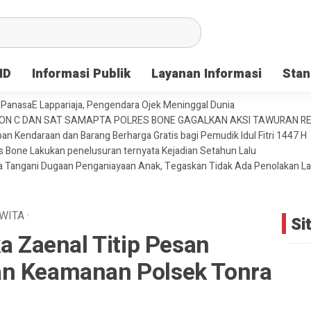
ID
Informasi Publik
Layanan Informasi
Stan
PanasaE Lappariaja, Pengendara Ojek Meninggal Dunia
YON C DAN SAT SAMAPTA POLRES BONE GAGALKAN AKSI TAWURAN 
an Kendaraan dan Barang Berharga Gratis bagi Pemudik Idul Fitri 1447 H
es Bone Lakukan penelusuran ternyata Kejadian Setahun Lalu
ja Tangani Dugaan Penganiayaan Anak, Tegaskan Tidak Ada Penolakan L
WITA
·
Si
ka Zaenal Titip Pesan
an Keamanan Polsek Tonra