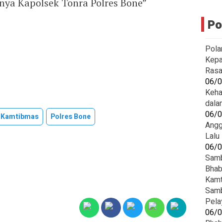
nya Kapolsek Tonra Polres Bone”
Po
Pola
Kepa
Rasa
06/
Keha
dala
06/
an Kamtibmas
Polres Bone
Angg
Lalu
06/
Samb
Bhab
Kam
Samb
Pela
06/