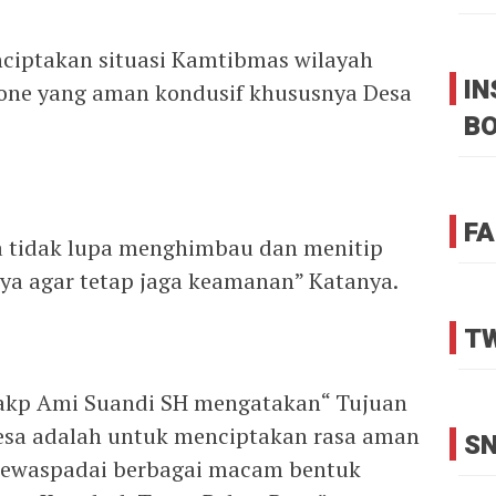
ciptakan situasi Kamtibmas wilayah
I
Bone yang aman kondusif khususnya Desa
B
FA
a tidak lupa menghimbau dan menitip
ya agar tetap jaga keamanan” Katanya.
TW
 akp Ami Suandi SH mengatakan“ Tujuan
sa adalah untuk menciptakan rasa aman
SN
mewaspadai berbagai macam bentuk