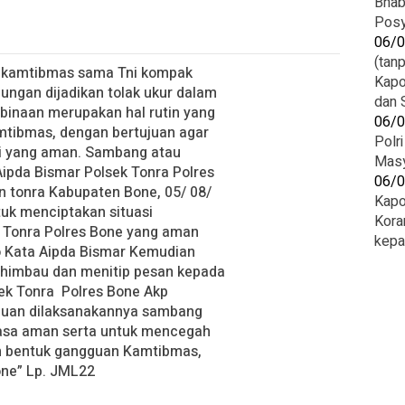
Bhab
Posy
06/
(tanp
inkamtibmas sama Tni kompak
Kapo
ngan dijadikan tolak ukur dalam
dan 
binaan merupakan hal rutin yang
06/
mtibmas, dengan bertujuan agar
Polr
asi yang aman. Sambang atau
Masy
 Aipda Bismar Polsek Tonra Polres
06/
 tonra Kabupaten Bone, 05/ 08/
Kapo
tuk menciptakan situasi
Kora
 Tonra Polres Bone yang aman
kepa
o Kata Aipda Bismar Kemudian
nghimbau dan menitip pesan kepada
ek Tonra Polres Bone Akp
ujuan dilaksanakannya sambang
rasa aman serta untuk mencegah
 bentuk gangguan Kamtibmas,
one” Lp. JML22