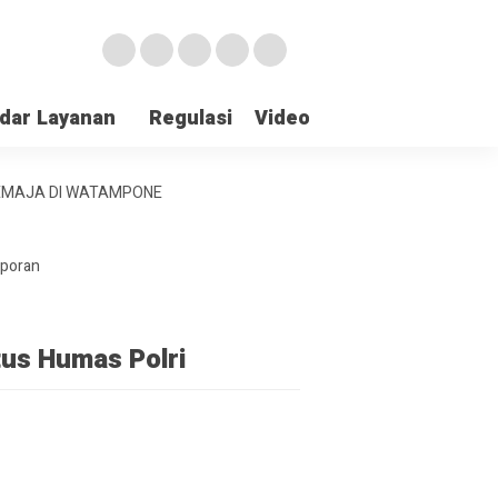
dar Layanan
Regulasi
Video
Lapor Gangguan
REMAJA DI WATAMPONE
aporan
tus Humas Polri