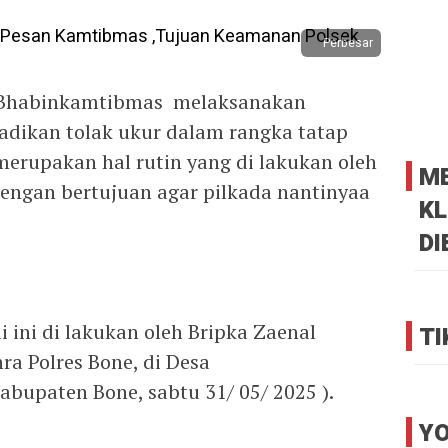
Perbesar
a Bhabinkamtibmas melaksanakan
adikan tolak ukur dalam rangka tatap
rupakan hal rutin yang di lakukan oleh
M
engan bertujuan agar pilkada nantinyaa
KL
DI
 ini di lakukan oleh Bripka Zaenal
TI
a Polres Bone, di Desa
bupaten Bone, sabtu 31/ 05/ 2025 ).
YO