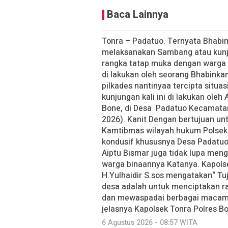
Baca Lainnya
Tonra – Padatuo. Ternyata Bhab
melaksanakan Sambang atau kunju
rangka tatap muka dengan warga 
di lakukan oleh seorang Bhabinka
pilkades nantinyaa tercipta situ
kunjungan kali ini di lakukan oleh
Bone, di Desa Padatuo Kecamatan
2026). Kanit Dengan bertujuan un
Kamtibmas wilayah hukum Polsek
kondusif khususnya Desa Padatu
Aiptu Bismar juga tidak lupa me
warga binaannya Katanya. Kapols
H.Yulhaidir S.sos mengatakan“ T
desa adalah untuk menciptakan 
dan mewaspadai berbagai macam
jelasnya Kapolsek Tonra Polres B
6 Agustus 2026 - 08:57 WITA