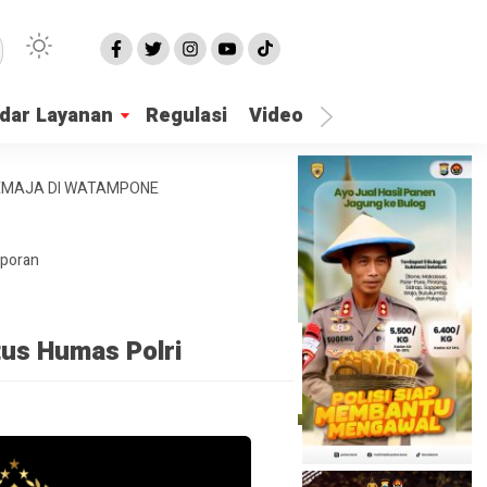
dar Layanan
Regulasi
Video
Lapor Gangguan
REMAJA DI WATAMPONE
aporan
tus Humas Polri