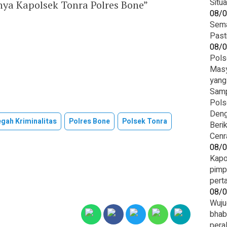
Situ
ya Kapolsek Tonra Polres Bone”
08/
Sema
Past
08/
Pols
Masy
yang
‎Sam
Pols
Deng
gah Kriminalitas
Polres Bone
Polsek Tonra
‎Ber
Cenr
08/
Kapo
pimp
pert
08/
Wuju
bhab
pera