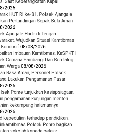
asi Saat Keberangkatan Kapal
08/2026
rak HUT RI ke-81, Polsek Ajangale
ikan Pertandingan Sepak Bola Aman
08/2026
ek Ajangale Hadir di Tengah
arakat, Wujudkan Situasi Kamtibmas
 Kondusif
08/08/2026
paikan Imbauan Kamtibmas, KaSPKT I
ek Cenrana Sambangi Dan Berdialog
an Warga
08/08/2026
ikan Rasa Aman, Personel Polsek
ana Lakukan Pengamanan Pasar
08/2026
lsek Ponre tunjukkan kesiapsiagaan,
in pengamanan kunjungan menteri
anian kekampung halamannya
08/2026
d kepedulian terhadap pendidikan,
inkamtibmas Polsek Ponre bagikan
latan sekolah kepada pelajar