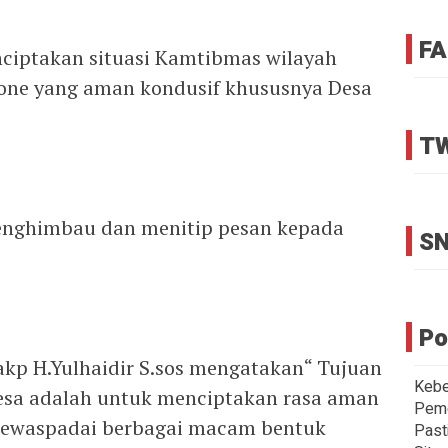
FA
ciptakan situasi Kamtibmas wilayah
Bone yang aman kondusif khususnya Desa
TW
enghimbau dan menitip pesan kepada
SN
Po
akp H.Yulhaidir S.sos mengatakan“ Tujuan
Kebe
sa adalah untuk menciptakan rasa aman
Peme
mewaspadai berbagai macam bentuk
Past