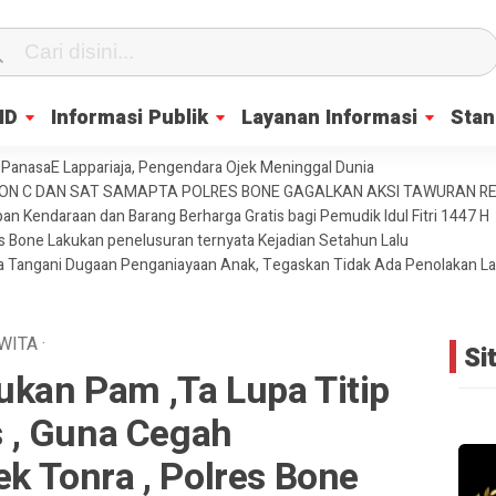
ID
Informasi Publik
Layanan Informasi
Stan
PanasaE Lappariaja, Pengendara Ojek Meninggal Dunia
YON C DAN SAT SAMAPTA POLRES BONE GAGALKAN AKSI TAWURAN 
an Kendaraan dan Barang Berharga Gratis bagi Pemudik Idul Fitri 1447 H
es Bone Lakukan penelusuran ternyata Kejadian Setahun Lalu
ja Tangani Dugaan Penganiayaan Anak, Tegaskan Tidak Ada Penolakan L
WITA
·
Si
ukan Pam ,Ta Lupa Titip
 , Guna Cegah
ek Tonra , Polres Bone