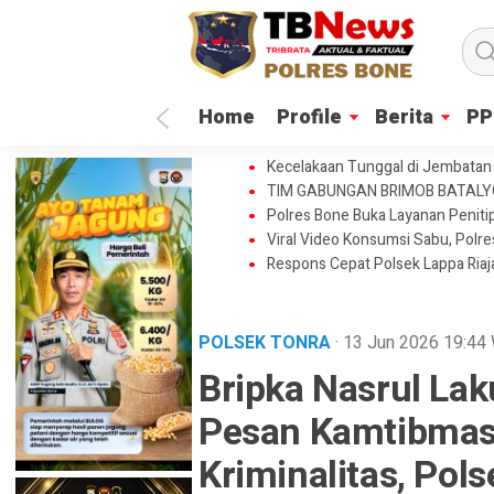
Home
Profile
Berita
PP
Kecelakaan Tunggal di Jembatan 
TIM GABUNGAN BRIMOB BATAL
Polres Bone Buka Layanan Penitip
Viral Video Konsumsi Sabu, Polr
Respons Cepat Polsek Lappa Ria
POLSEK TONRA
· 13 Jun 2026
19:44
Bripka Nasrul Lak
Pesan Kamtibmas
Kriminalitas, Pols