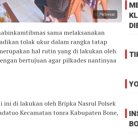
M
KL
Perbesar
DI
Bhabinkamtibmas sama melaksanakan
adikan tolak ukur dalam rangka tatap
rupakan hal rutin yang di lakukan oleh
TI
engan bertujuan agar pilkades nantinyaa
YO
ini di lakukan oleh Bripka Nasrul Polsek
Padatuo Kecamatan tonra Kabupaten Bone,
I
B