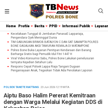
Home
Profile
Berita
PPID
Informasi Publik
Layanan
Kecelakaan Tunggal di Jembatan PanasaE Lappariaja,
Pengendara Ojek Meninggal Dunia
TIM GABUNGAN BRIMOB BATALYON C DAN SAT SAMAPTA POLRES
BONE GAGALKAN AKSI TAWURAN REMAJA DI WATAMPONE
Polres Bone Buka Layanan Penitipan Kendaraan dan Barang
Berharga Gratis bagi Pemudik Idul Fitri 1447 H
Viral Video Konsumsi Sabu, Polres Bone Lakukan penelusuran
ternyata Kejadian Setahun Lalu
Respons Cepat Polsek Lappa Riaja Tangani Dugaan
Penganiayaan Anak, Tegaskan Tidak Ada Penolakan Laporan
POLSEK TANETE RIATTANG
· 23 Jun 2026
12:19
WITA
·
Aiptu Baso Halim Pererat Kemitraan
dengan Warga Melalui Kegiatan DDS di