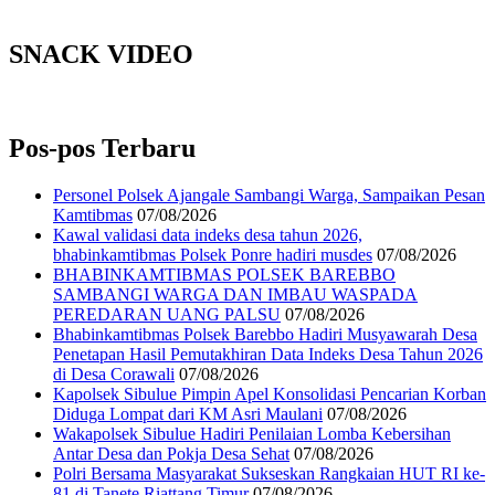
SNACK VIDEO
Pos-pos Terbaru
Personel Polsek Ajangale Sambangi Warga, Sampaikan Pesan
Kamtibmas
07/08/2026
Kawal validasi data indeks desa tahun 2026,
bhabinkamtibmas Polsek Ponre hadiri musdes
07/08/2026
BHABINKAMTIBMAS POLSEK BAREBBO
SAMBANGI WARGA DAN IMBAU WASPADA
PEREDARAN UANG PALSU
07/08/2026
Bhabinkamtibmas Polsek Barebbo Hadiri Musyawarah Desa
Penetapan Hasil Pemutakhiran Data Indeks Desa Tahun 2026
di Desa Corawali
07/08/2026
Kapolsek Sibulue Pimpin Apel Konsolidasi Pencarian Korban
Diduga Lompat dari KM Asri Maulani
07/08/2026
Wakapolsek Sibulue Hadiri Penilaian Lomba Kebersihan
Antar Desa dan Pokja Desa Sehat
07/08/2026
Polri Bersama Masyarakat Sukseskan Rangkaian HUT RI ke-
81 di Tanete Riattang Timur
07/08/2026