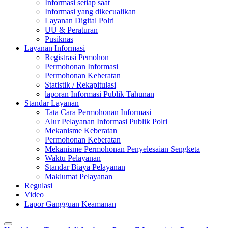
Informasi setiap saat
Informasi yang dikecualikan
Layanan Digital Polri
UU & Peraturan
Pusiknas
Layanan Informasi
Registrasi Pemohon
Permohonan Informasi
Permohonan Keberatan
Statistik / Rekapitulasi
laporan Informasi Publik Tahunan
Standar Layanan
Tata Cara Permohonan Informasi
Alur Pelayanan Informasi Publik Polri
Mekanisme Keberatan
Permohonan Keberatan
Mekanisme Permohonan Penyelesaian Sengketa
Waktu Pelayanan
Standar Biaya Pelayanan
Maklumat Pelayanan
Regulasi
Video
Lapor Gangguan Keamanan