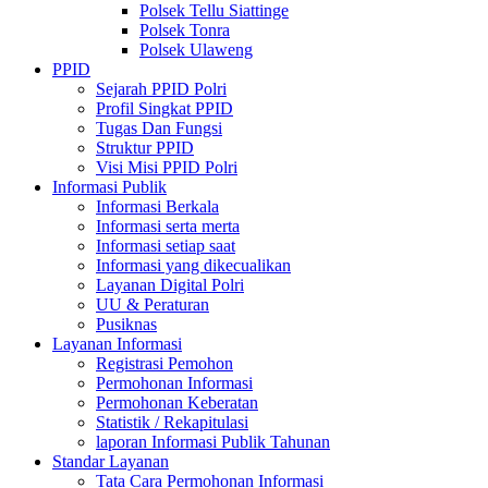
Polsek Tellu Siattinge
Polsek Tonra
Polsek Ulaweng
PPID
Sejarah PPID Polri
Profil Singkat PPID
Tugas Dan Fungsi
Struktur PPID
Visi Misi PPID Polri
Informasi Publik
Informasi Berkala
Informasi serta merta
Informasi setiap saat
Informasi yang dikecualikan
Layanan Digital Polri
UU & Peraturan
Pusiknas
Layanan Informasi
Registrasi Pemohon
Permohonan Informasi
Permohonan Keberatan
Statistik / Rekapitulasi
laporan Informasi Publik Tahunan
Standar Layanan
Tata Cara Permohonan Informasi