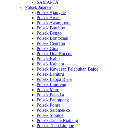
SAMAPTA
Polsek Jajaran
Polsek Ajangale
Polsek Amali
Polsek Awangpone
Polsek Barebbo
Polsek Bengo
Polsek Bontocani
Polsek Cenrana
Polsek Cina
Polsek Dua Boccoe
Polsek Kahu
Polsek Kajuara
Polsek Kawasan Pelabuhan Bajoe
Polsek Lamuru
Polsek Lappa Riaja
Polsek Libureng
Polsek Mare
Polsek Palakka
Polsek Patimpeng
Polsek Ponre
Polsek Salomekko
Polsek Sibulue
Polsek Tanate Riattang
Polsek Tellu Limpoe