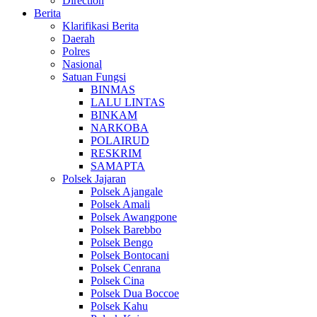
Direction
Berita
Klarifikasi Berita
Daerah
Polres
Nasional
Satuan Fungsi
BINMAS
LALU LINTAS
BINKAM
NARKOBA
POLAIRUD
RESKRIM
SAMAPTA
Polsek Jajaran
Polsek Ajangale
Polsek Amali
Polsek Awangpone
Polsek Barebbo
Polsek Bengo
Polsek Bontocani
Polsek Cenrana
Polsek Cina
Polsek Dua Boccoe
Polsek Kahu