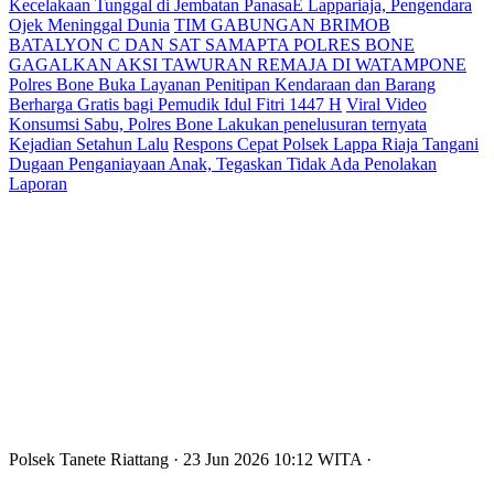
Kecelakaan Tunggal di Jembatan PanasaE Lappariaja, Pengendara
Ojek Meninggal Dunia
TIM GABUNGAN BRIMOB
BATALYON C DAN SAT SAMAPTA POLRES BONE
GAGALKAN AKSI TAWURAN REMAJA DI WATAMPONE
Polres Bone Buka Layanan Penitipan Kendaraan dan Barang
Berharga Gratis bagi Pemudik Idul Fitri 1447 H
Viral Video
Konsumsi Sabu, Polres Bone Lakukan penelusuran ternyata
Kejadian Setahun Lalu
Respons Cepat Polsek Lappa Riaja Tangani
Dugaan Penganiayaan Anak, Tegaskan Tidak Ada Penolakan
Laporan
Polsek Tanete Riattang
· 23 Jun 2026
10:12
WITA
·