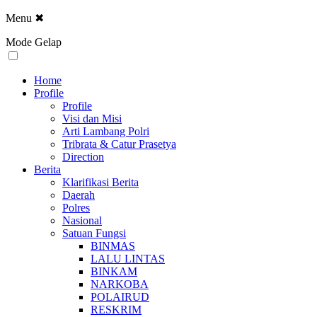
Menu
✖
Mode Gelap
Home
Profile
Profile
Visi dan Misi
Arti Lambang Polri
Tribrata & Catur Prasetya
Direction
Berita
Klarifikasi Berita
Daerah
Polres
Nasional
Satuan Fungsi
BINMAS
LALU LINTAS
BINKAM
NARKOBA
POLAIRUD
RESKRIM