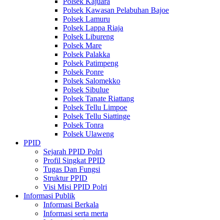
Polsek Kajuara
Polsek Kawasan Pelabuhan Bajoe
Polsek Lamuru
Polsek Lappa Riaja
Polsek Libureng
Polsek Mare
Polsek Palakka
Polsek Patimpeng
Polsek Ponre
Polsek Salomekko
Polsek Sibulue
Polsek Tanate Riattang
Polsek Tellu Limpoe
Polsek Tellu Siattinge
Polsek Tonra
Polsek Ulaweng
PPID
Sejarah PPID Polri
Profil Singkat PPID
Tugas Dan Fungsi
Struktur PPID
Visi Misi PPID Polri
Informasi Publik
Informasi Berkala
Informasi serta merta