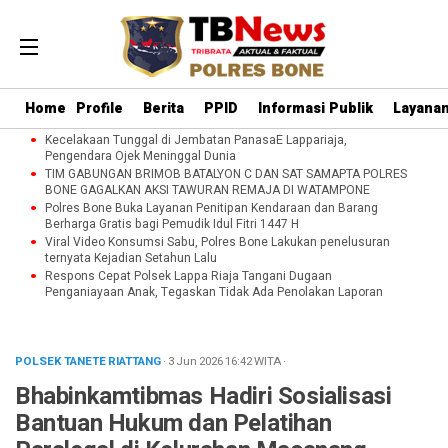
Home
Profile
Berita
PPID
Informasi Publik
Layanan
Kecelakaan Tunggal di Jembatan PanasaE Lappariaja,
Pengendara Ojek Meninggal Dunia
TIM GABUNGAN BRIMOB BATALYON C DAN SAT SAMAPTA POLRES
BONE GAGALKAN AKSI TAWURAN REMAJA DI WATAMPONE
Polres Bone Buka Layanan Penitipan Kendaraan dan Barang
Berharga Gratis bagi Pemudik Idul Fitri 1447 H
Viral Video Konsumsi Sabu, Polres Bone Lakukan penelusuran
ternyata Kejadian Setahun Lalu
Respons Cepat Polsek Lappa Riaja Tangani Dugaan
Penganiayaan Anak, Tegaskan Tidak Ada Penolakan Laporan
POLSEK TANETE RIATTANG
· 3 Jun 2026
16:42
WITA
·
Bhabinkamtibmas Hadiri Sosialisasi
Bantuan Hukum dan Pelatihan