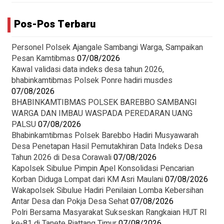
Pos-Pos Terbaru
Personel Polsek Ajangale Sambangi Warga, Sampaikan
Pesan Kamtibmas
07/08/2026
Kawal validasi data indeks desa tahun 2026,
bhabinkamtibmas Polsek Ponre hadiri musdes
07/08/2026
BHABINKAMTIBMAS POLSEK BAREBBO SAMBANGI
WARGA DAN IMBAU WASPADA PEREDARAN UANG
PALSU
07/08/2026
Bhabinkamtibmas Polsek Barebbo Hadiri Musyawarah
Desa Penetapan Hasil Pemutakhiran Data Indeks Desa
Tahun 2026 di Desa Corawali
07/08/2026
Kapolsek Sibulue Pimpin Apel Konsolidasi Pencarian
Korban Diduga Lompat dari KM Asri Maulani
07/08/2026
Wakapolsek Sibulue Hadiri Penilaian Lomba Kebersihan
Antar Desa dan Pokja Desa Sehat
07/08/2026
Polri Bersama Masyarakat Sukseskan Rangkaian HUT RI
ke-81 di Tanete Riattang Timur
07/08/2026