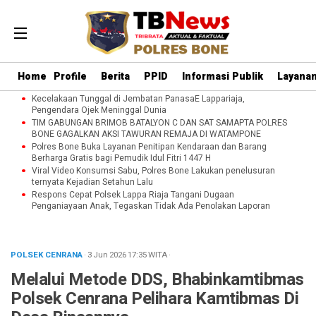
Home
Profile
Berita
PPID
Informasi Publik
Layanan
Kecelakaan Tunggal di Jembatan PanasaE Lappariaja,
Pengendara Ojek Meninggal Dunia
TIM GABUNGAN BRIMOB BATALYON C DAN SAT SAMAPTA POLRES
BONE GAGALKAN AKSI TAWURAN REMAJA DI WATAMPONE
Polres Bone Buka Layanan Penitipan Kendaraan dan Barang
Berharga Gratis bagi Pemudik Idul Fitri 1447 H
Viral Video Konsumsi Sabu, Polres Bone Lakukan penelusuran
ternyata Kejadian Setahun Lalu
Respons Cepat Polsek Lappa Riaja Tangani Dugaan
Penganiayaan Anak, Tegaskan Tidak Ada Penolakan Laporan
POLSEK CENRANA
· 3 Jun 2026
17:35
WITA
·
‎Melalui Metode DDS, Bhabinkamtibmas
Polsek Cenrana Pelihara Kamtibmas Di