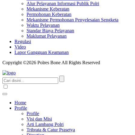
Alur Pelayanan Informasi Publik Polri
Mekanisme Keberatan
Permohonan Keberatan
Mekanisme Permohonan Penyelesaian Sengketa
Waktu Pelayanan
Standar Biaya Pelayanan
Maklumat Pelayanan
Regulasi
Video
Lapor Gangguan Keamanan
Copyright ©2026 Polres Bone All Rights Reserved
Home
Profile
Profile
Visi dan Misi
Arti Lambang Polri
Tribrata & Catur Prasetya