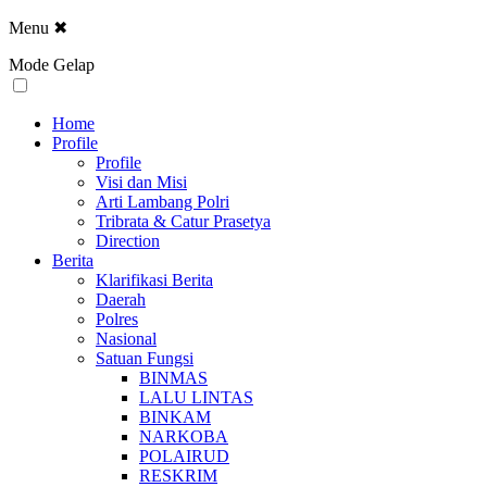
Menu
✖
Mode Gelap
Home
Profile
Profile
Visi dan Misi
Arti Lambang Polri
Tribrata & Catur Prasetya
Direction
Berita
Klarifikasi Berita
Daerah
Polres
Nasional
Satuan Fungsi
BINMAS
LALU LINTAS
BINKAM
NARKOBA
POLAIRUD
RESKRIM