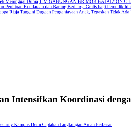
jek Meninggal Dunia
TIM GABUNGAN BRIMOB BATALYON C 
n Penitipan Kendaraan dan Barang Berharga Gratis bagi Pemudik Idul
appa Riaja Tangani Dugaan Penganiayaan Anak, Tegaskan Tidak Ada
 Intensifkan Koordinasi deng
Perbesar