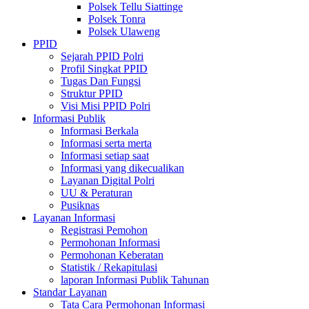
Polsek Tellu Siattinge
Polsek Tonra
Polsek Ulaweng
PPID
Sejarah PPID Polri
Profil Singkat PPID
Tugas Dan Fungsi
Struktur PPID
Visi Misi PPID Polri
Informasi Publik
Informasi Berkala
Informasi serta merta
Informasi setiap saat
Informasi yang dikecualikan
Layanan Digital Polri
UU & Peraturan
Pusiknas
Layanan Informasi
Registrasi Pemohon
Permohonan Informasi
Permohonan Keberatan
Statistik / Rekapitulasi
laporan Informasi Publik Tahunan
Standar Layanan
Tata Cara Permohonan Informasi