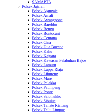
SAMAPTA
Polsek Jajaran
Polsek Ajangale
Polsek Amali
Polsek Awangpone
Polsek Barebbo
Polsek Bengo
Polsek Bontocani
Polsek Cenrana
Polsek Cina
Polsek Dua Boccoe
Polsek Kahu
Polsek Kajuara
Polsek Kawasan Pelabuhan Bajoe
Polsek Lamuru
Polsek Lappa Riaja
Polsek Libureng
Polsek Mare
Polsek Palakka
Polsek Patimpeng
Polsek Ponre
Polsek Salomekko
Polsek Sibulue
Polsek Tanate Riattang
Polsek Tellu Limpoe