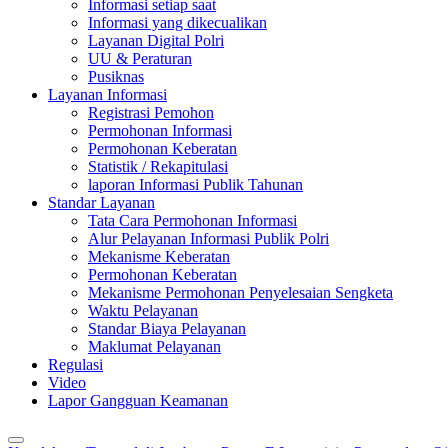
Informasi setiap saat
Informasi yang dikecualikan
Layanan Digital Polri
UU & Peraturan
Pusiknas
Layanan Informasi
Registrasi Pemohon
Permohonan Informasi
Permohonan Keberatan
Statistik / Rekapitulasi
laporan Informasi Publik Tahunan
Standar Layanan
Tata Cara Permohonan Informasi
Alur Pelayanan Informasi Publik Polri
Mekanisme Keberatan
Permohonan Keberatan
Mekanisme Permohonan Penyelesaian Sengketa
Waktu Pelayanan
Standar Biaya Pelayanan
Maklumat Pelayanan
Regulasi
Video
Lapor Gangguan Keamanan