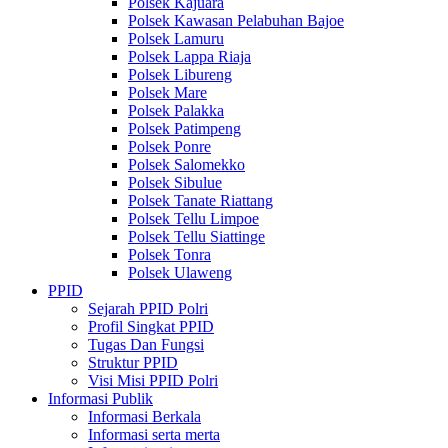
Polsek Kajuara
Polsek Kawasan Pelabuhan Bajoe
Polsek Lamuru
Polsek Lappa Riaja
Polsek Libureng
Polsek Mare
Polsek Palakka
Polsek Patimpeng
Polsek Ponre
Polsek Salomekko
Polsek Sibulue
Polsek Tanate Riattang
Polsek Tellu Limpoe
Polsek Tellu Siattinge
Polsek Tonra
Polsek Ulaweng
PPID
Sejarah PPID Polri
Profil Singkat PPID
Tugas Dan Fungsi
Struktur PPID
Visi Misi PPID Polri
Informasi Publik
Informasi Berkala
Informasi serta merta