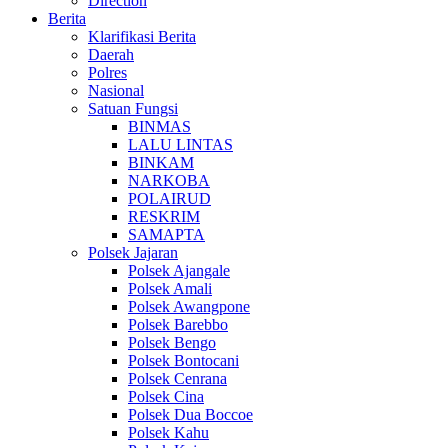
Direction
Berita
Klarifikasi Berita
Daerah
Polres
Nasional
Satuan Fungsi
BINMAS
LALU LINTAS
BINKAM
NARKOBA
POLAIRUD
RESKRIM
SAMAPTA
Polsek Jajaran
Polsek Ajangale
Polsek Amali
Polsek Awangpone
Polsek Barebbo
Polsek Bengo
Polsek Bontocani
Polsek Cenrana
Polsek Cina
Polsek Dua Boccoe
Polsek Kahu