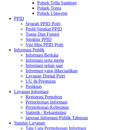
Polsek Tellu Siattinge
Polsek Tonra
Polsek Ulaweng
PPID
Sejarah PPID Polri
Profil Singkat PPID
Tugas Dan Fungsi
Struktur PPID
Visi Misi PPID Polri
Informasi Publik
Informasi Berkala
Informasi serta merta
Informasi setiap saat
Informasi yang dikecualikan
Layanan Digital Polri
UU & Peraturan
Pusiknas
Layanan Informasi
Registrasi Pemohon
Permohonan Informasi
Permohonan Keberatan
Statistik / Rekapitulasi
laporan Informasi Publik Tahunan
Standar Layanan
Tata Cara Permohonan Informasi