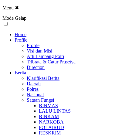
Menu
✖
Mode Gelap
Home
Profile
Profile
Visi dan Misi
Arti Lambang Polri
Tribrata & Catur Prasetya
Direction
Berita
Klarifikasi Berita
Daerah
Polres
Nasional
Satuan Fungsi
BINMAS
LALU LINTAS
BINKAM
NARKOBA
POLAIRUD
RESKRIM