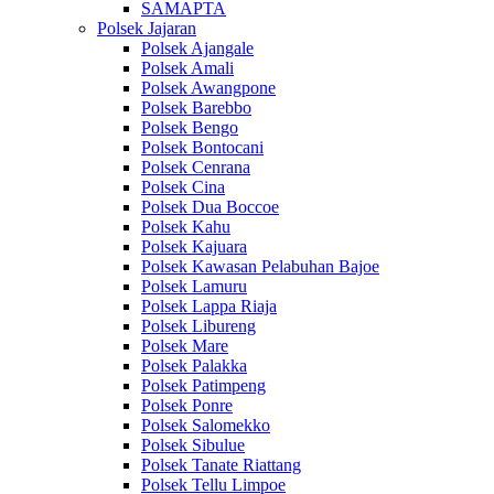
SAMAPTA
Polsek Jajaran
Polsek Ajangale
Polsek Amali
Polsek Awangpone
Polsek Barebbo
Polsek Bengo
Polsek Bontocani
Polsek Cenrana
Polsek Cina
Polsek Dua Boccoe
Polsek Kahu
Polsek Kajuara
Polsek Kawasan Pelabuhan Bajoe
Polsek Lamuru
Polsek Lappa Riaja
Polsek Libureng
Polsek Mare
Polsek Palakka
Polsek Patimpeng
Polsek Ponre
Polsek Salomekko
Polsek Sibulue
Polsek Tanate Riattang
Polsek Tellu Limpoe