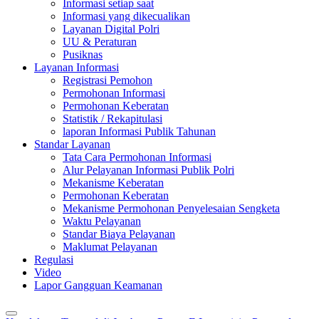
Informasi setiap saat
Informasi yang dikecualikan
Layanan Digital Polri
UU & Peraturan
Pusiknas
Layanan Informasi
Registrasi Pemohon
Permohonan Informasi
Permohonan Keberatan
Statistik / Rekapitulasi
laporan Informasi Publik Tahunan
Standar Layanan
Tata Cara Permohonan Informasi
Alur Pelayanan Informasi Publik Polri
Mekanisme Keberatan
Permohonan Keberatan
Mekanisme Permohonan Penyelesaian Sengketa
Waktu Pelayanan
Standar Biaya Pelayanan
Maklumat Pelayanan
Regulasi
Video
Lapor Gangguan Keamanan