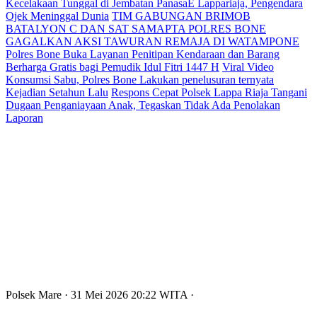
Kecelakaan Tunggal di Jembatan PanasaE Lappariaja, Pengendara
Ojek Meninggal Dunia
TIM GABUNGAN BRIMOB
BATALYON C DAN SAT SAMAPTA POLRES BONE
GAGALKAN AKSI TAWURAN REMAJA DI WATAMPONE
Polres Bone Buka Layanan Penitipan Kendaraan dan Barang
Berharga Gratis bagi Pemudik Idul Fitri 1447 H
Viral Video
Konsumsi Sabu, Polres Bone Lakukan penelusuran ternyata
Kejadian Setahun Lalu
Respons Cepat Polsek Lappa Riaja Tangani
Dugaan Penganiayaan Anak, Tegaskan Tidak Ada Penolakan
Laporan
Polsek Mare
· 31 Mei 2026
20:22
WITA
·