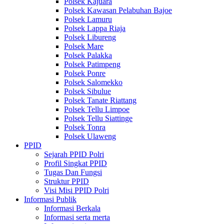
Polsek Kajuara
Polsek Kawasan Pelabuhan Bajoe
Polsek Lamuru
Polsek Lappa Riaja
Polsek Libureng
Polsek Mare
Polsek Palakka
Polsek Patimpeng
Polsek Ponre
Polsek Salomekko
Polsek Sibulue
Polsek Tanate Riattang
Polsek Tellu Limpoe
Polsek Tellu Siattinge
Polsek Tonra
Polsek Ulaweng
PPID
Sejarah PPID Polri
Profil Singkat PPID
Tugas Dan Fungsi
Struktur PPID
Visi Misi PPID Polri
Informasi Publik
Informasi Berkala
Informasi serta merta