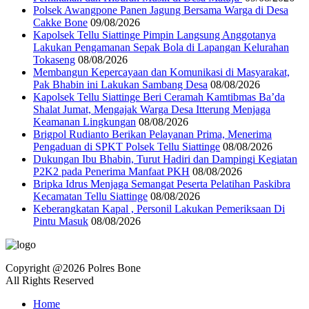
Polsek Awangpone Panen Jagung Bersama Warga di Desa
Cakke Bone
09/08/2026
Kapolsek Tellu Siattinge Pimpin Langsung Anggotanya
Lakukan Pengamanan Sepak Bola di Lapangan Kelurahan
Tokaseng
08/08/2026
Membangun Kepercayaan dan Komunikasi di Masyarakat,
Pak Bhabin ini Lakukan Sambang Desa
08/08/2026
Kapolsek Tellu Siattinge Beri Ceramah Kamtibmas Ba’da
Shalat Jumat, Mengajak Warga Desa Itterung Menjaga
Keamanan Lingkungan
08/08/2026
Brigpol Rudianto Berikan Pelayanan Prima, Menerima
Pengaduan di SPKT Polsek Tellu Siattinge
08/08/2026
Dukungan Ibu Bhabin, Turut Hadiri dan Dampingi Kegiatan
P2K2 pada Penerima Manfaat PKH
08/08/2026
Bripka Idrus Menjaga Semangat Peserta Pelatihan Paskibra
Kecamatan Tellu Siattinge
08/08/2026
Keberangkatan Kapal , Personil Lakukan Pemeriksaan Di
Pintu Masuk
08/08/2026
Copyright @2026 Polres Bone
All Rights Reserved
Home