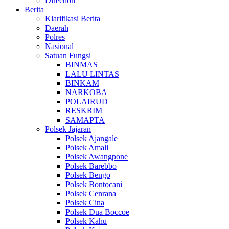
Direction
Berita
Klarifikasi Berita
Daerah
Polres
Nasional
Satuan Fungsi
BINMAS
LALU LINTAS
BINKAM
NARKOBA
POLAIRUD
RESKRIM
SAMAPTA
Polsek Jajaran
Polsek Ajangale
Polsek Amali
Polsek Awangpone
Polsek Barebbo
Polsek Bengo
Polsek Bontocani
Polsek Cenrana
Polsek Cina
Polsek Dua Boccoe
Polsek Kahu