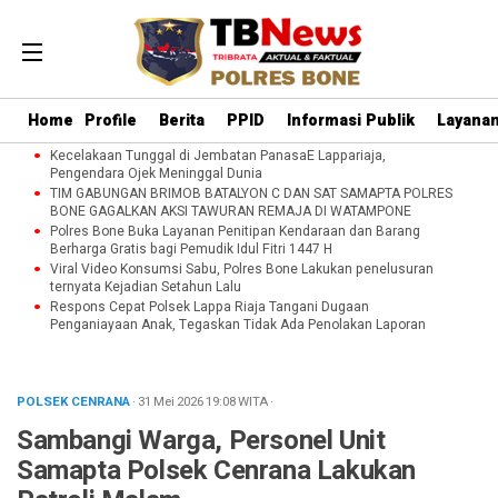
Home
Profile
Berita
PPID
Informasi Publik
Layanan
Kecelakaan Tunggal di Jembatan PanasaE Lappariaja,
Pengendara Ojek Meninggal Dunia
TIM GABUNGAN BRIMOB BATALYON C DAN SAT SAMAPTA POLRES
BONE GAGALKAN AKSI TAWURAN REMAJA DI WATAMPONE
Polres Bone Buka Layanan Penitipan Kendaraan dan Barang
Berharga Gratis bagi Pemudik Idul Fitri 1447 H
Viral Video Konsumsi Sabu, Polres Bone Lakukan penelusuran
ternyata Kejadian Setahun Lalu
Respons Cepat Polsek Lappa Riaja Tangani Dugaan
Penganiayaan Anak, Tegaskan Tidak Ada Penolakan Laporan
POLSEK CENRANA
· 31 Mei 2026
19:08
WITA
·
‎Sambangi Warga, Personel Unit
Samapta Polsek Cenrana Lakukan