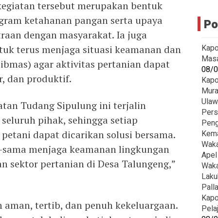
egiatan tersebut merupakan bentuk
ogram ketahanan pangan serta upaya
Po
aan dengan masyarakat. Ia juga
Kapo
tuk terus menjaga situasi keamanan dan
Masa
ibmas) agar aktivitas pertanian dapat
08/
, dan produktif.
Kapo
Mura
Ula
tan Tudang Sipulung ini terjalin
Pers
seluruh pihak, sehingga setiap
Peng
petani dapat dicarikan solusi bersama.
Kem
Waka
ama-sama menjaga keamanan lingkungan
Apel
 sektor pertanian di Desa Talungeng,”
Waka
Laku
Pall
Kapo
 aman, tertib, dan penuh kekeluargaan.
Pela