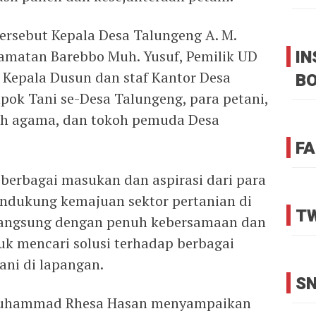
ersebut Kepala Desa Talungeng A. M.
I
camatan Barebbo Muh. Yusuf, Pemilik UD
a Kepala Dusun dan staf Kantor Desa
B
pok Tani se-Desa Talungeng, para petani,
koh agama, dan tokoh pemuda Desa
FA
berbagai masukan dan aspirasi dari para
ndukung kemajuan sektor pertanian di
TW
rlangsung dengan penuh kebersamaan dan
k mencari solusi terhadap berbagai
ani di lapangan.
SN
Muhammad Rhesa Hasan menyampaikan