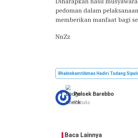
Diharapkan hasil musyawarah
pedoman dalam pelaksanaan 
memberikan manfaat bagi sel
NnZz
Bhabinkamtibmas Hadiri Tudang Sipul
Polsek Barebbo
Penulis
Baca Lainnya