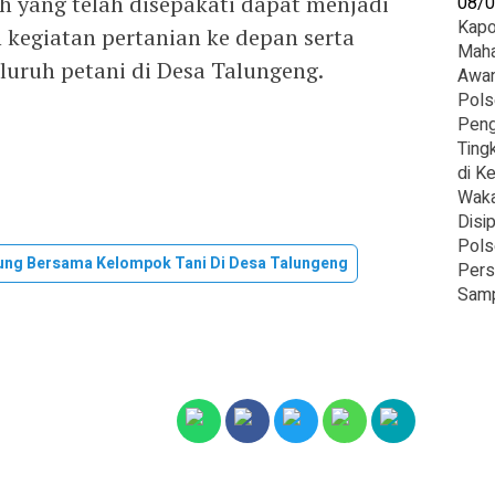
 yang telah disepakati dapat menjadi
08/
‎Kap
kegiatan pertanian ke depan serta
Maha
uruh petani di Desa Talungeng.
Awa
Pols
Peng
Ting
di K
‎Wak
Disi
Pols
ung Bersama Kelompok Tani Di Desa Talungeng
Pers
Samp