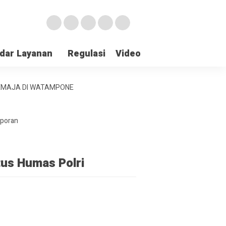
dar Layanan
Regulasi
Video
Lapor Gangguan
REMAJA DI WATAMPONE
aporan
tus Humas Polri