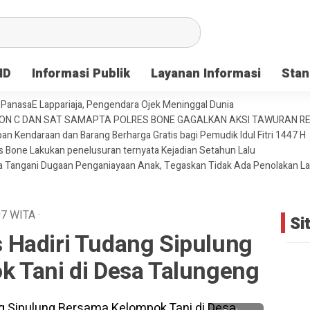
ID
Informasi Publik
Layanan Informasi
Stan
PanasaE Lappariaja, Pengendara Ojek Meninggal Dunia
YON C DAN SAT SAMAPTA POLRES BONE GAGALKAN AKSI TAWURAN 
an Kendaraan dan Barang Berharga Gratis bagi Pemudik Idul Fitri 1447 H
es Bone Lakukan penelusuran ternyata Kejadian Setahun Lalu
ja Tangani Dugaan Penganiayaan Anak, Tegaskan Tidak Ada Penolakan L
07
WITA
·
Si
Hadiri Tudang Sipulung
 Tani di Desa Talungeng