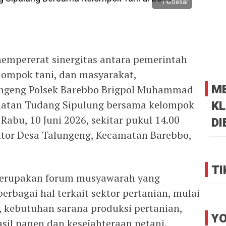
Perbesar
empererat sinergitas antara pemerintah
elompok tani, dan masyarakat,
M
ngeng Polsek Barebbo Brigpol Muhammad
KL
iatan Tudang Sipulung bersama kelompok
Rabu, 10 Juni 2026, sekitar pukul 14.00
DI
ntor Desa Talungeng, Kecamatan Barebbo,
TI
merupakan forum musyawarah yang
rbagai hal terkait sektor pertanian, mulai
 kebutuhan sarana produksi pertanian,
YO
sil panen dan kesejahteraan petani.