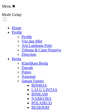
Menu
✖
Mode Gelap
Home
Profile
Profile
Visi dan Misi
Arti Lambang Polri
Tribrata & Catur Prasetya
Direction
Berita
Klarifikasi Berita
Daerah
Polres
Nasional
Satuan Fungsi
BINMAS
LALU LINTAS
BINKAM
NARKOBA
POLAIRUD
RESKRIM