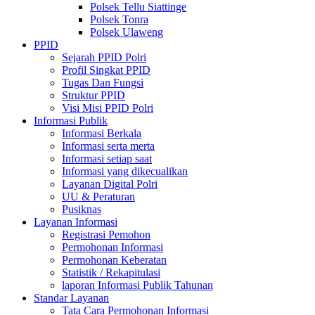
Polsek Tellu Siattinge
Polsek Tonra
Polsek Ulaweng
PPID
Sejarah PPID Polri
Profil Singkat PPID
Tugas Dan Fungsi
Struktur PPID
Visi Misi PPID Polri
Informasi Publik
Informasi Berkala
Informasi serta merta
Informasi setiap saat
Informasi yang dikecualikan
Layanan Digital Polri
UU & Peraturan
Pusiknas
Layanan Informasi
Registrasi Pemohon
Permohonan Informasi
Permohonan Keberatan
Statistik / Rekapitulasi
laporan Informasi Publik Tahunan
Standar Layanan
Tata Cara Permohonan Informasi