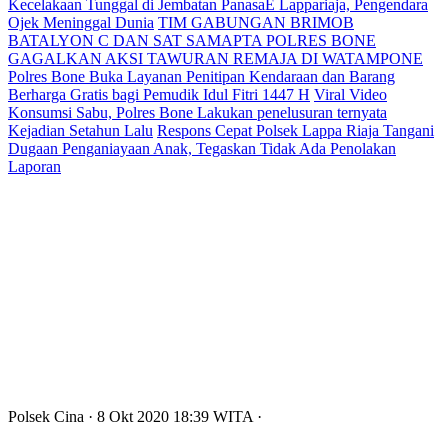
Kecelakaan Tunggal di Jembatan PanasaE Lappariaja, Pengendara
Ojek Meninggal Dunia
TIM GABUNGAN BRIMOB
BATALYON C DAN SAT SAMAPTA POLRES BONE
GAGALKAN AKSI TAWURAN REMAJA DI WATAMPONE
Polres Bone Buka Layanan Penitipan Kendaraan dan Barang
Berharga Gratis bagi Pemudik Idul Fitri 1447 H
Viral Video
Konsumsi Sabu, Polres Bone Lakukan penelusuran ternyata
Kejadian Setahun Lalu
Respons Cepat Polsek Lappa Riaja Tangani
Dugaan Penganiayaan Anak, Tegaskan Tidak Ada Penolakan
Laporan
Polsek Cina
· 8 Okt 2020
18:39
WITA
·