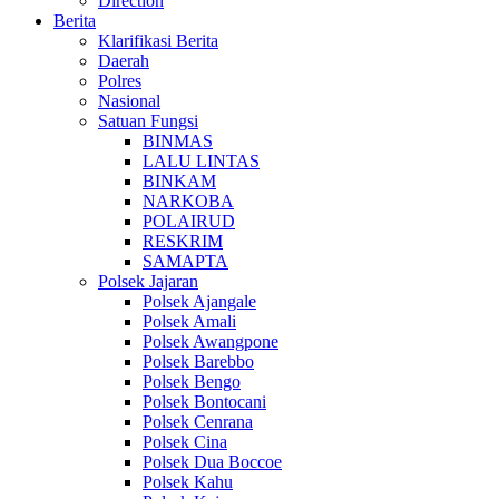
Direction
Berita
Klarifikasi Berita
Daerah
Polres
Nasional
Satuan Fungsi
BINMAS
LALU LINTAS
BINKAM
NARKOBA
POLAIRUD
RESKRIM
SAMAPTA
Polsek Jajaran
Polsek Ajangale
Polsek Amali
Polsek Awangpone
Polsek Barebbo
Polsek Bengo
Polsek Bontocani
Polsek Cenrana
Polsek Cina
Polsek Dua Boccoe
Polsek Kahu