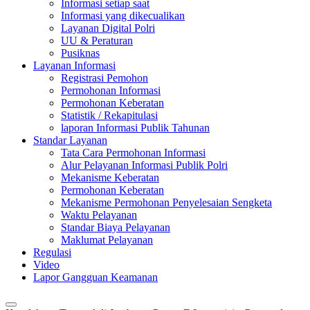
Informasi setiap saat
Informasi yang dikecualikan
Layanan Digital Polri
UU & Peraturan
Pusiknas
Layanan Informasi
Registrasi Pemohon
Permohonan Informasi
Permohonan Keberatan
Statistik / Rekapitulasi
laporan Informasi Publik Tahunan
Standar Layanan
Tata Cara Permohonan Informasi
Alur Pelayanan Informasi Publik Polri
Mekanisme Keberatan
Permohonan Keberatan
Mekanisme Permohonan Penyelesaian Sengketa
Waktu Pelayanan
Standar Biaya Pelayanan
Maklumat Pelayanan
Regulasi
Video
Lapor Gangguan Keamanan