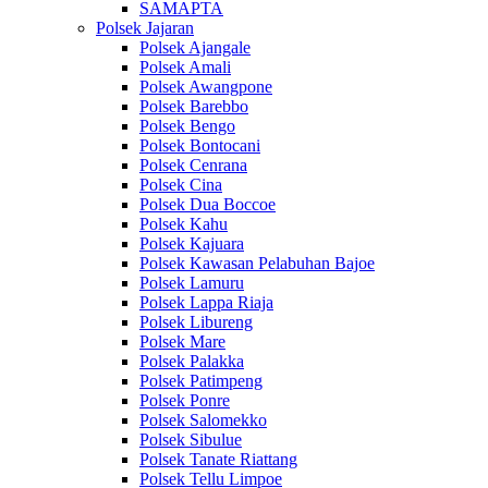
SAMAPTA
Polsek Jajaran
Polsek Ajangale
Polsek Amali
Polsek Awangpone
Polsek Barebbo
Polsek Bengo
Polsek Bontocani
Polsek Cenrana
Polsek Cina
Polsek Dua Boccoe
Polsek Kahu
Polsek Kajuara
Polsek Kawasan Pelabuhan Bajoe
Polsek Lamuru
Polsek Lappa Riaja
Polsek Libureng
Polsek Mare
Polsek Palakka
Polsek Patimpeng
Polsek Ponre
Polsek Salomekko
Polsek Sibulue
Polsek Tanate Riattang
Polsek Tellu Limpoe