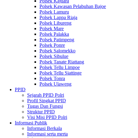
Polsek Kajuara
Polsek Kawasan Pelabuhan Bajoe
Polsek Lamuru
Polsek Lappa Riaja
Polsek Libureng
Polsek Mare
Polsek Palakka
Polsek Patimpeng
Polsek Ponre
Polsek Salomekko
Polsek Sibulue
Polsek Tanate Riattang
Polsek Tellu Limpoe
Polsek Tellu Siattinge
Polsek Tonra
Polsek Ulaweng
PPID
Sejarah PPID Polri
Profil Singkat PPID
Tugas Dan Fungsi
Struktur PPID
Visi Misi PPID Polri
Informasi Publik
Informasi Berkala
Informasi serta merta