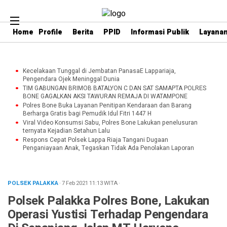
Home
Profile
Berita
PPID
Informasi Publik
Layanan
Kecelakaan Tunggal di Jembatan PanasaE Lappariaja,
Pengendara Ojek Meninggal Dunia
TIM GABUNGAN BRIMOB BATALYON C DAN SAT SAMAPTA POLRES
BONE GAGALKAN AKSI TAWURAN REMAJA DI WATAMPONE
Polres Bone Buka Layanan Penitipan Kendaraan dan Barang
Berharga Gratis bagi Pemudik Idul Fitri 1447 H
Viral Video Konsumsi Sabu, Polres Bone Lakukan penelusuran
ternyata Kejadian Setahun Lalu
Respons Cepat Polsek Lappa Riaja Tangani Dugaan
Penganiayaan Anak, Tegaskan Tidak Ada Penolakan Laporan
POLSEK PALAKKA
· 7 Feb 2021
11:13
WITA
·
Polsek Palakka Polres Bone, Lakukan
Operasi Yustisi Terhadap Pengendara