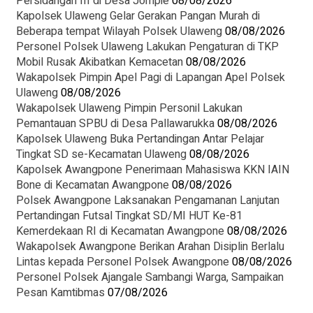
Persidangan III di Desa Jompie
08/08/2026
Kapolsek Ulaweng Gelar Gerakan Pangan Murah di
Beberapa tempat Wilayah Polsek Ulaweng
08/08/2026
Personel Polsek Ulaweng Lakukan Pengaturan di TKP
Mobil Rusak Akibatkan Kemacetan
08/08/2026
Wakapolsek Pimpin Apel Pagi di Lapangan Apel Polsek
Ulaweng
08/08/2026
Wakapolsek Ulaweng Pimpin Personil Lakukan
Pemantauan SPBU di Desa Pallawarukka
08/08/2026
Kapolsek Ulaweng Buka Pertandingan Antar Pelajar
Tingkat SD se-Kecamatan Ulaweng
08/08/2026
‎Kapolsek Awangpone Penerimaan Mahasiswa KKN IAIN
Bone di Kecamatan Awangpone
08/08/2026
Polsek Awangpone Laksanakan Pengamanan Lanjutan
Pertandingan Futsal Tingkat SD/MI HUT Ke-81
Kemerdekaan RI di Kecamatan Awangpone
08/08/2026
‎Wakapolsek Awangpone Berikan Arahan Disiplin Berlalu
Lintas kepada Personel Polsek Awangpone
08/08/2026
Personel Polsek Ajangale Sambangi Warga, Sampaikan
Pesan Kamtibmas
07/08/2026