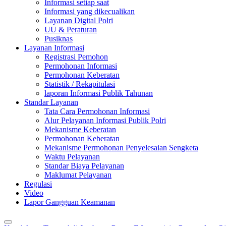
Informasi setiap saat
Informasi yang dikecualikan
Layanan Digital Polri
UU & Peraturan
Pusiknas
Layanan Informasi
Registrasi Pemohon
Permohonan Informasi
Permohonan Keberatan
Statistik / Rekapitulasi
laporan Informasi Publik Tahunan
Standar Layanan
Tata Cara Permohonan Informasi
Alur Pelayanan Informasi Publik Polri
Mekanisme Keberatan
Permohonan Keberatan
Mekanisme Permohonan Penyelesaian Sengketa
Waktu Pelayanan
Standar Biaya Pelayanan
Maklumat Pelayanan
Regulasi
Video
Lapor Gangguan Keamanan