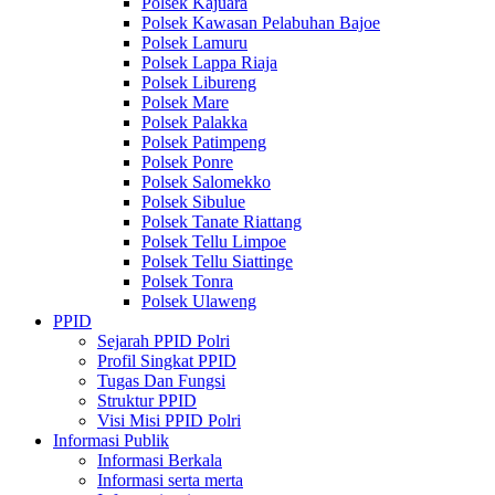
Polsek Kajuara
Polsek Kawasan Pelabuhan Bajoe
Polsek Lamuru
Polsek Lappa Riaja
Polsek Libureng
Polsek Mare
Polsek Palakka
Polsek Patimpeng
Polsek Ponre
Polsek Salomekko
Polsek Sibulue
Polsek Tanate Riattang
Polsek Tellu Limpoe
Polsek Tellu Siattinge
Polsek Tonra
Polsek Ulaweng
PPID
Sejarah PPID Polri
Profil Singkat PPID
Tugas Dan Fungsi
Struktur PPID
Visi Misi PPID Polri
Informasi Publik
Informasi Berkala
Informasi serta merta