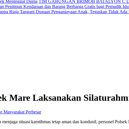
jek Meninggal Dunia
TIM GABUNGAN BRIMOB BATALYON C 
n Penitipan Kendaraan dan Barang Berharga Gratis bagi Pemudik Idul
appa Riaja Tangani Dugaan Penganiayaan Anak, Tegaskan Tidak Ada
ek Mare Laksanakan Silaturahm
Perbesar
menjaga situasi kamtibmas tetap aman dan kondusif, personel Polsek