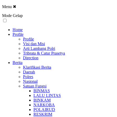
Menu
✖
Mode Gelap
Home
Profile
Profile
Visi dan Misi
Arti Lambang Polri
Tribrata & Catur Prasetya
Direction
Berita
Klarifikasi Berita
Daerah
Polres
Nasional
Satuan Fungsi
BINMAS
LALU LINTAS
BINKAM
NARKOBA
POLAIRUD
RESKRIM