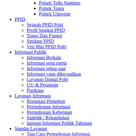
Polsek Tellu Siattinge
Polsek Tonra
Polsek Ulaweng
PPID
Sejarah PPID Polri
Profil Singkat PPID
Tugas Dan Fungsi
Struktur PPID
Visi Misi PPID Polri
Informasi Publik
Informasi Berkala
Informasi serta merta
Informasi setiap saat
Informasi yang dikecualikan
Layanan Digital Polri
UU & Peraturan
Pusiknas
Layanan Informasi
Registrasi Pemohon
Permohonan Informasi
Permohonan Keberatan
Statistik / Rekapitulasi
laporan Informasi Publik Tahunan
Standar Layanan
Tata Cara Permohonan Informasi