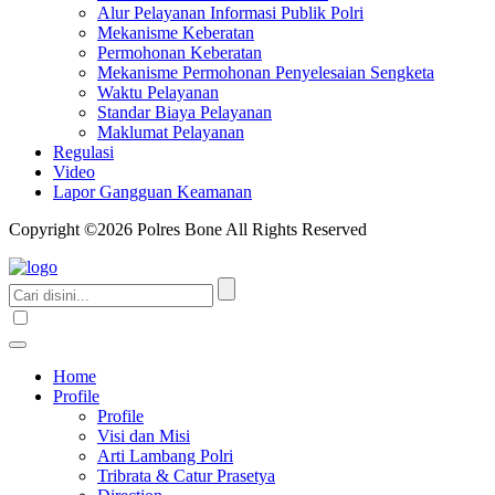
Alur Pelayanan Informasi Publik Polri
Mekanisme Keberatan
Permohonan Keberatan
Mekanisme Permohonan Penyelesaian Sengketa
Waktu Pelayanan
Standar Biaya Pelayanan
Maklumat Pelayanan
Regulasi
Video
Lapor Gangguan Keamanan
Copyright ©2026 Polres Bone All Rights Reserved
Home
Profile
Profile
Visi dan Misi
Arti Lambang Polri
Tribrata & Catur Prasetya