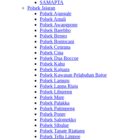
SAMAPTA
Polsek Jajaran
Polsek Ajangale
Polsek Amali
Polsek Awangpone
Polsek Barebbo
Polsek Bengo
Polsek Bontocani
Polsek Cenrana
Polsek Cina
Polsek Dua Boccoe
Polsek Kahu
Polsek Kajuara
Polsek Kawasan Pelabuhan Bajoe
Polsek Lamuru
Polsek Lappa Riaja
Polsek Libureng
Polsek Mare
Polsek Palakka
Polsek Patimpeng
Polsek Ponre
Polsek Salomekko
Polsek Sibulue
Polsek Tanate Riattang
Polsek Tellu Limpoe