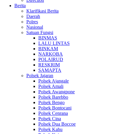
Direction
Berita
Klarifikasi Berita
Daerah
Polres
Nasional
Satuan Fungsi
BINMAS
LALU LINTAS
BINKAM
NARKOBA
POLAIRUD
RESKRIM
SAMAPTA
Polsek Jajaran
Polsek Ajangale
Polsek Amali
Polsek Awangpone
Polsek Barebbo
Polsek Bengo
Polsek Bontocani
Polsek Cenrana
Polsek Cina
Polsek Dua Boccoe
Polsek Kahu