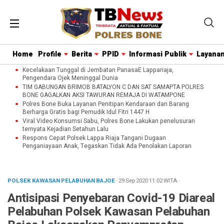
Home
Profile
Berita
PPID
Informasi Publik
Layanan
Kecelakaan Tunggal di Jembatan PanasaE Lappariaja,
Pengendara Ojek Meninggal Dunia
TIM GABUNGAN BRIMOB BATALYON C DAN SAT SAMAPTA POLRES
BONE GAGALKAN AKSI TAWURAN REMAJA DI WATAMPONE
Polres Bone Buka Layanan Penitipan Kendaraan dan Barang
Berharga Gratis bagi Pemudik Idul Fitri 1447 H
Viral Video Konsumsi Sabu, Polres Bone Lakukan penelusuran
ternyata Kejadian Setahun Lalu
Respons Cepat Polsek Lappa Riaja Tangani Dugaan
Penganiayaan Anak, Tegaskan Tidak Ada Penolakan Laporan
POLSEK KAWASAN PELABUHAN BAJOE
· 29 Sep 2020
11:02
WITA
·
Antisipasi Penyebaran Covid-19 Diareal
Pelabuhan Polsek Kawasan Pelabuhan