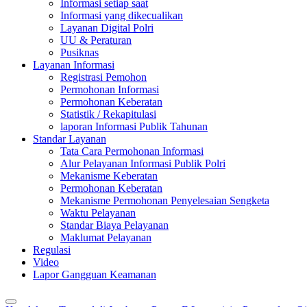
Informasi setiap saat
Informasi yang dikecualikan
Layanan Digital Polri
UU & Peraturan
Pusiknas
Layanan Informasi
Registrasi Pemohon
Permohonan Informasi
Permohonan Keberatan
Statistik / Rekapitulasi
laporan Informasi Publik Tahunan
Standar Layanan
Tata Cara Permohonan Informasi
Alur Pelayanan Informasi Publik Polri
Mekanisme Keberatan
Permohonan Keberatan
Mekanisme Permohonan Penyelesaian Sengketa
Waktu Pelayanan
Standar Biaya Pelayanan
Maklumat Pelayanan
Regulasi
Video
Lapor Gangguan Keamanan