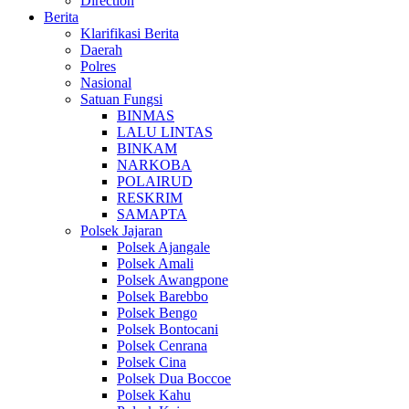
Direction
Berita
Klarifikasi Berita
Daerah
Polres
Nasional
Satuan Fungsi
BINMAS
LALU LINTAS
BINKAM
NARKOBA
POLAIRUD
RESKRIM
SAMAPTA
Polsek Jajaran
Polsek Ajangale
Polsek Amali
Polsek Awangpone
Polsek Barebbo
Polsek Bengo
Polsek Bontocani
Polsek Cenrana
Polsek Cina
Polsek Dua Boccoe
Polsek Kahu