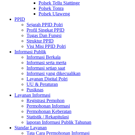
Polsek Tellu Siattinge
Polsek Tonra
Polsek Ulaweng
PPID
Sejarah PPID Polri
Profil Singkat PPID
Tugas Dan Fungsi
Struktur PPID
Visi Misi PPID Polri
Informasi Publik
Informasi Berkala
Informasi serta merta
Informasi setiap saat
Informasi yang dikecualikan
Layanan Digital Polri
UU & Peraturan
Pusiknas
Layanan Informasi
Registrasi Pemohon
Permohonan Informasi
Permohonan Keberatan
Statistik / Rekapitulasi
laporan Informasi Publik Tahunan
Standar Layanan
Tata Cara Permohonan Informasi