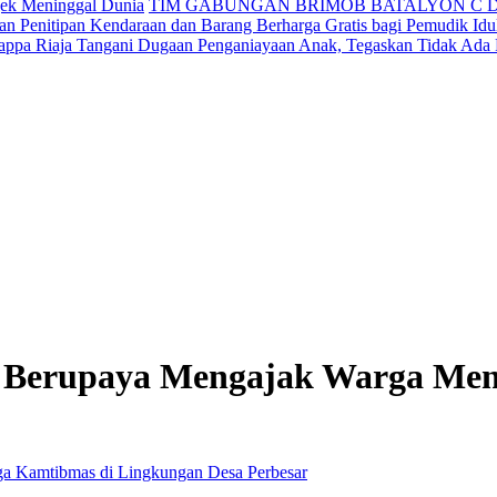
jek Meninggal Dunia
TIM GABUNGAN BRIMOB BATALYON C 
n Penitipan Kendaraan dan Barang Berharga Gratis bagi Pemudik Idul
appa Riaja Tangani Dugaan Penganiayaan Anak, Tegaskan Tidak Ada
n Berupaya Mengajak Warga Me
Perbesar