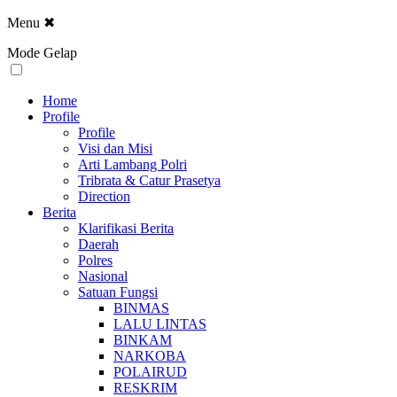
Menu
✖
Mode Gelap
Home
Profile
Profile
Visi dan Misi
Arti Lambang Polri
Tribrata & Catur Prasetya
Direction
Berita
Klarifikasi Berita
Daerah
Polres
Nasional
Satuan Fungsi
BINMAS
LALU LINTAS
BINKAM
NARKOBA
POLAIRUD
RESKRIM