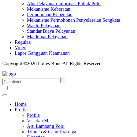
Alur Pelayanan Informasi Publik Polri
Mekanisme Keberatan
Permohonan Keberatan
Mekanisme Permohonan Penyelesaian Sengketa
Waktu Pelayanan
Standar Biaya Pelayanan
Maklumat Pelayanan
Regulasi
Video
Lapor Gangguan Keamanan
Copyright ©2026 Polres Bone All Rights Reserved
Home
Profile
Profile
Visi dan Misi
Arti Lambang Polri
Tribrata & Catur Prasetya