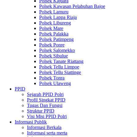
Polsek Kajuara
Polsek Kawasan Pelabuhan Bajoe
Polsek Lamuru
Polsek Lappa Riaja
Polsek Libureng
Polsek Mare
Polsek Palakka
Polsek Patimpeng
Polsek Ponre
Polsek Salomekko
Polsek Sibulue
Polsek Tanate Riattang
Polsek Tellu Limpoe
Polsek Tellu Siattinge
Polsek Tonra
Polsek Ulaweng
PPID
Sejarah PPID Polri
Profil Singkat PPID
Tugas Dan Fungsi
Struktur PPID
Visi Misi PPID Polri
Informasi Publik
Informasi Berkala
Informasi serta merta