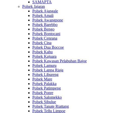
SAMAPTA
Polsek Jajaran
Polsek Ajangale
Polsek Amali
Polsek Awangpone
Polsek Barebbo
Polsek Bengo
Polsek Bontocani
Polsek Cenrana
Polsek Cina
Polsek Dua Boccoe
Polsek Kahu
Polsek Kajuara
Polsek Kawasan Pelabuhan Bajoe
Polsek Lamuru
Polsek Lappa Riaja
Polsek Libureng
Polsek Mare
Polsek Palakka
Polsek Patimpeng
Polsek Ponre
Polsek Salomekko
Polsek Sibulue
Polsek Tanate Riattang
Polsek Tellu Limpoe