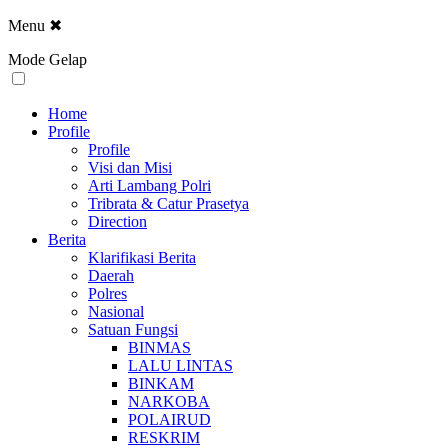
Menu
✖
Mode Gelap
Home
Profile
Profile
Visi dan Misi
Arti Lambang Polri
Tribrata & Catur Prasetya
Direction
Berita
Klarifikasi Berita
Daerah
Polres
Nasional
Satuan Fungsi
BINMAS
LALU LINTAS
BINKAM
NARKOBA
POLAIRUD
RESKRIM