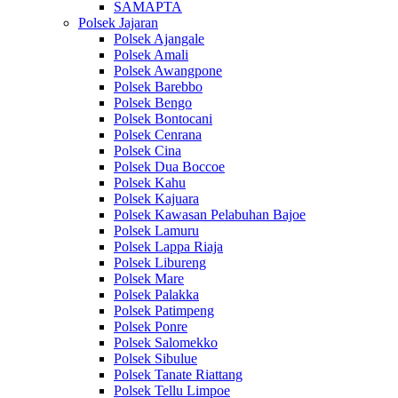
SAMAPTA
Polsek Jajaran
Polsek Ajangale
Polsek Amali
Polsek Awangpone
Polsek Barebbo
Polsek Bengo
Polsek Bontocani
Polsek Cenrana
Polsek Cina
Polsek Dua Boccoe
Polsek Kahu
Polsek Kajuara
Polsek Kawasan Pelabuhan Bajoe
Polsek Lamuru
Polsek Lappa Riaja
Polsek Libureng
Polsek Mare
Polsek Palakka
Polsek Patimpeng
Polsek Ponre
Polsek Salomekko
Polsek Sibulue
Polsek Tanate Riattang
Polsek Tellu Limpoe