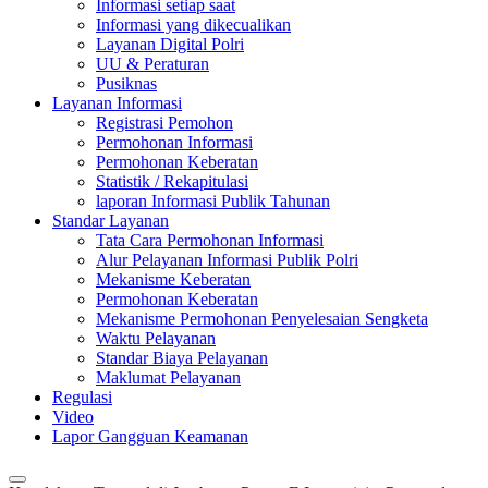
Informasi setiap saat
Informasi yang dikecualikan
Layanan Digital Polri
UU & Peraturan
Pusiknas
Layanan Informasi
Registrasi Pemohon
Permohonan Informasi
Permohonan Keberatan
Statistik / Rekapitulasi
laporan Informasi Publik Tahunan
Standar Layanan
Tata Cara Permohonan Informasi
Alur Pelayanan Informasi Publik Polri
Mekanisme Keberatan
Permohonan Keberatan
Mekanisme Permohonan Penyelesaian Sengketa
Waktu Pelayanan
Standar Biaya Pelayanan
Maklumat Pelayanan
Regulasi
Video
Lapor Gangguan Keamanan