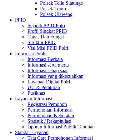
Polsek Tellu Siattinge
Polsek Tonra
Polsek Ulaweng
PPID
Sejarah PPID Polri
Profil Singkat PPID
Tugas Dan Fungsi
Struktur PPID
Visi Misi PPID Polri
Informasi Publik
Informasi Berkala
Informasi serta merta
Informasi setiap saat
Informasi yang dikecualikan
Layanan Digital Polri
UU & Peraturan
Pusiknas
Layanan Informasi
Registrasi Pemohon
Permohonan Informasi
Permohonan Keberatan
Statistik / Rekapitulasi
laporan Informasi Publik Tahunan
Standar Layanan
Tata Cara Permohonan Informasi