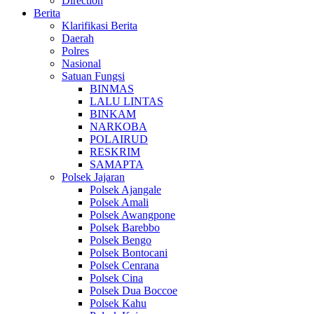
Direction
Berita
Klarifikasi Berita
Daerah
Polres
Nasional
Satuan Fungsi
BINMAS
LALU LINTAS
BINKAM
NARKOBA
POLAIRUD
RESKRIM
SAMAPTA
Polsek Jajaran
Polsek Ajangale
Polsek Amali
Polsek Awangpone
Polsek Barebbo
Polsek Bengo
Polsek Bontocani
Polsek Cenrana
Polsek Cina
Polsek Dua Boccoe
Polsek Kahu