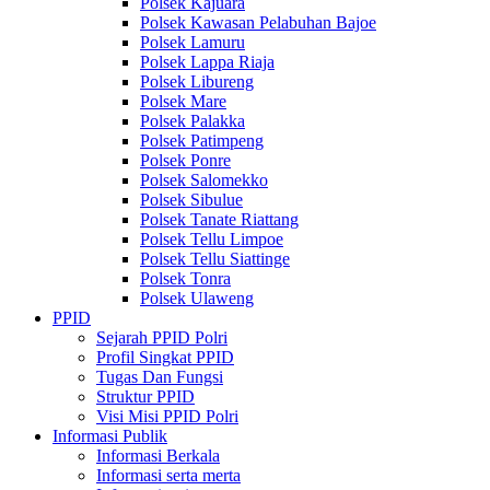
Polsek Kajuara
Polsek Kawasan Pelabuhan Bajoe
Polsek Lamuru
Polsek Lappa Riaja
Polsek Libureng
Polsek Mare
Polsek Palakka
Polsek Patimpeng
Polsek Ponre
Polsek Salomekko
Polsek Sibulue
Polsek Tanate Riattang
Polsek Tellu Limpoe
Polsek Tellu Siattinge
Polsek Tonra
Polsek Ulaweng
PPID
Sejarah PPID Polri
Profil Singkat PPID
Tugas Dan Fungsi
Struktur PPID
Visi Misi PPID Polri
Informasi Publik
Informasi Berkala
Informasi serta merta