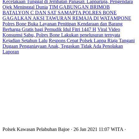
Kecelakaan Tunggal di Jembatan PanasaE Lappariaja, Pengendara
Ojek Meninggal Dunia
TIM GABUNGAN BRIMOB
BATALYON C DAN SAT SAMAPTA POLRES BONE
GAGALKAN AKSI TAWURAN REMAJA DI WATAMPONE
Polres Bone Buka Layanan Penitipan Kendaraan dan Barang
Berharga Gratis bagi Pemudik Idul Fitri 1447 H
Viral Video
Konsumsi Sabu, Polres Bone Lakukan penelusuran ternyata
Kejadian Setahun Lalu
Respons Cepat Polsek Lappa Riaja Tangani
Dugaan Penganiayaan Anak, Tegaskan Tidak Ada Penolakan
Laporan
Polsek Kawasan Pelabuhan Bajoe
· 26 Jan 2021
11:07
WITA
·