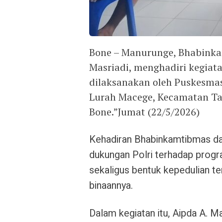
Bone – Manurunge, Bhabinkam
Masriadi, menghadiri kegiat
dilaksanakan oleh Puskesma
Lurah Macege, Kecamatan Ta
Bone.”Jumat (22/5/2026)
Kehadiran Bhabinkamtibmas dal
dukungan Polri terhadap prog
sekaligus bentuk kepedulian te
binaannya.
Dalam kegiatan itu, Aipda A. M