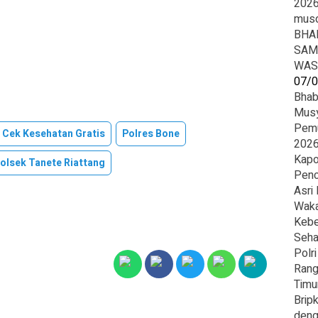
2026
mus
BHA
SAM
WAS
07/
Bhab
Musy
Pemu
n Cek Kesehatan Gratis
Polres Bone
2026
Kapo
olsek Tanete Riattang
Penc
Asri
Waka
Kebe
Seha
Polr
Rang
Timu
Brip
deng