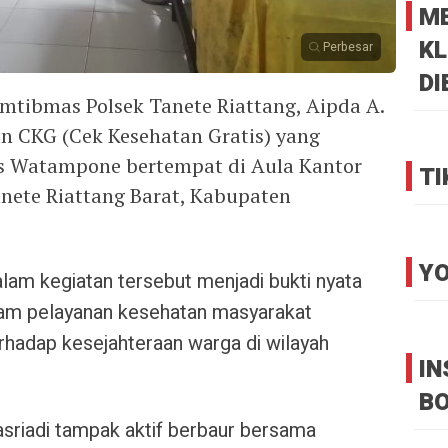
M
KL
Perbesar
DI
tibmas Polsek Tanete Riattang, Aipda A.
an CKG (Cek Kesehatan Gratis) yang
s Watampone bertempat di Aula Kantor
TI
nete Riattang Barat, Kabupaten
YO
am kegiatan tersebut menjadi bukti nyata
ram pelayanan kesehatan masyarakat
rhadap kesejahteraan warga di wilayah
I
B
asriadi tampak aktif berbaur bersama