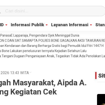
ID
Informasi Publik
Layanan Informasi
Stan
PanasaE Lappariaja, Pengendara Ojek Meninggal Dunia
YON C DAN SAT SAMAPTA POLRES BONE GAGALKAN AKSI TAWURAN 
an Kendaraan dan Barang Berharga Gratis bagi Pemudik Idul Fitri 1447 H
es Bone Lakukan penelusuran ternyata Kejadian Setahun Lalu
ja Tangani Dugaan Penganiayaan Anak, Tegaskan Tidak Ada Penolakan L
i 2026
13:43
WITA
·
Si
ngah Masyarakat, Aipda A.
ing Kegiatan Cek