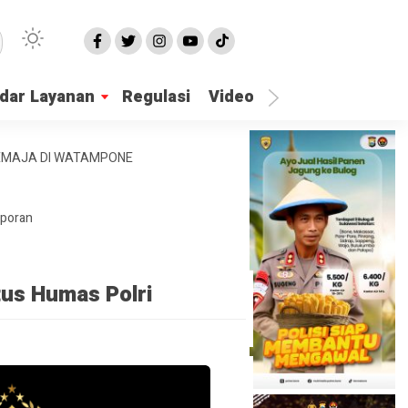
dar Layanan
Regulasi
Video
Lapor Gangguan
REMAJA DI WATAMPONE
aporan
tus Humas Polri