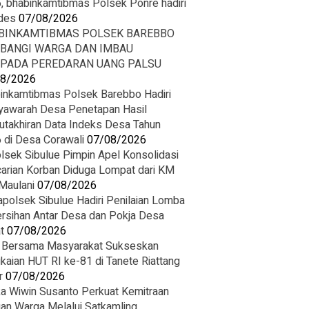
, bhabinkamtibmas Polsek Ponre hadiri
des
07/08/2026
BINKAMTIBMAS POLSEK BAREBBO
BANGI WARGA DAN IMBAU
PADA PEREDARAN UANG PALSU
08/2026
inkamtibmas Polsek Barebbo Hadiri
awarah Desa Penetapan Hasil
takhiran Data Indeks Desa Tahun
 di Desa Corawali
07/08/2026
lsek Sibulue Pimpin Apel Konsolidasi
arian Korban Diduga Lompat dari KM
 Maulani
07/08/2026
polsek Sibulue Hadiri Penilaian Lomba
rsihan Antar Desa dan Pokja Desa
t
07/08/2026
i Bersama Masyarakat Sukseskan
kaian HUT RI ke-81 di Tanete Riattang
r
07/08/2026
ka Wiwin Susanto Perkuat Kemitraan
an Warga Melalui Satkamling