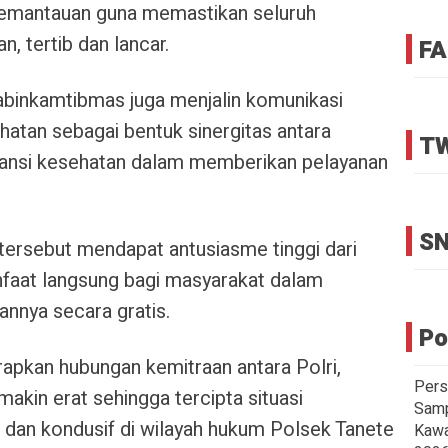
pemantauan guna memastikan seluruh
n, tertib dan lancar.
FA
habinkamtibmas juga menjalin komunikasi
atan sebagai bentuk sinergitas antara
TW
stansi kesehatan dalam memberikan pelayanan
SN
tersebut mendapat antusiasme tinggi dari
aat langsung bagi masyarakat dalam
nnya secara gratis.
Po
arapkan hubungan kemitraan antara Polri,
Pers
kin erat sehingga tercipta situasi
Samp
dan kondusif di wilayah hukum Polsek Tanete
Kawa