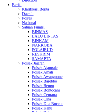
Direction
Berita
Klarifikasi Berita
Daerah
Polres
Nasional
Satuan Fungsi
BINMAS
LALU LINTAS
BINKAM
NARKOBA
POLAIRUD
RESKRIM
SAMAPTA
Polsek Jajaran
Polsek Ajangale
Polsek Amali
Polsek Awangpone
Polsek Barebbo
Polsek Bengo
Polsek Bontocani
Polsek Cenrana
Polsek Cina
Polsek Dua Boccoe
Polsek Kahu