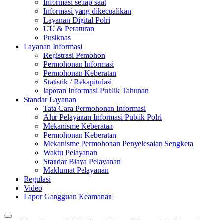
Informasi setiap saat
Informasi yang dikecualikan
Layanan Digital Polri
UU & Peraturan
Pusiknas
Layanan Informasi
Registrasi Pemohon
Permohonan Informasi
Permohonan Keberatan
Statistik / Rekapitulasi
laporan Informasi Publik Tahunan
Standar Layanan
Tata Cara Permohonan Informasi
Alur Pelayanan Informasi Publik Polri
Mekanisme Keberatan
Permohonan Keberatan
Mekanisme Permohonan Penyelesaian Sengketa
Waktu Pelayanan
Standar Biaya Pelayanan
Maklumat Pelayanan
Regulasi
Video
Lapor Gangguan Keamanan