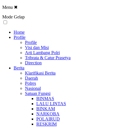
Menu
✖
Mode Gelap
Home
Profile
Profile
Visi dan Misi
Arti Lambang Polri
Tribrata & Catur Prasetya
Direction
Berita
Klarifikasi Berita
Daerah
Polres
Nasional
Satuan Fungsi
BINMAS
LALU LINTAS
BINKAM
NARKOBA
POLAIRUD
RESKRIM