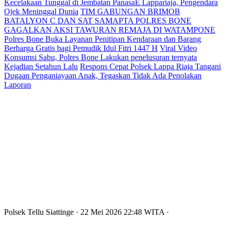
Kecelakaan Tunggal di Jembatan PanasaE Lappariaja, Pengendara
Ojek Meninggal Dunia
TIM GABUNGAN BRIMOB
BATALYON C DAN SAT SAMAPTA POLRES BONE
GAGALKAN AKSI TAWURAN REMAJA DI WATAMPONE
Polres Bone Buka Layanan Penitipan Kendaraan dan Barang
Berharga Gratis bagi Pemudik Idul Fitri 1447 H
Viral Video
Konsumsi Sabu, Polres Bone Lakukan penelusuran ternyata
Kejadian Setahun Lalu
Respons Cepat Polsek Lappa Riaja Tangani
Dugaan Penganiayaan Anak, Tegaskan Tidak Ada Penolakan
Laporan
Polsek Tellu Siattinge
· 22 Mei 2026
22:48
WITA
·