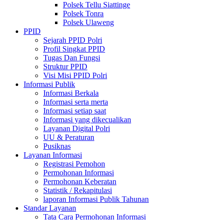
Polsek Tellu Siattinge
Polsek Tonra
Polsek Ulaweng
PPID
Sejarah PPID Polri
Profil Singkat PPID
Tugas Dan Fungsi
Struktur PPID
Visi Misi PPID Polri
Informasi Publik
Informasi Berkala
Informasi serta merta
Informasi setiap saat
Informasi yang dikecualikan
Layanan Digital Polri
UU & Peraturan
Pusiknas
Layanan Informasi
Registrasi Pemohon
Permohonan Informasi
Permohonan Keberatan
Statistik / Rekapitulasi
laporan Informasi Publik Tahunan
Standar Layanan
Tata Cara Permohonan Informasi