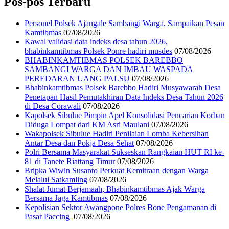
Pos-pos Terbaru
Personel Polsek Ajangale Sambangi Warga, Sampaikan Pesan
Kamtibmas
07/08/2026
Kawal validasi data indeks desa tahun 2026,
bhabinkamtibmas Polsek Ponre hadiri musdes
07/08/2026
BHABINKAMTIBMAS POLSEK BAREBBO
SAMBANGI WARGA DAN IMBAU WASPADA
PEREDARAN UANG PALSU
07/08/2026
Bhabinkamtibmas Polsek Barebbo Hadiri Musyawarah Desa
Penetapan Hasil Pemutakhiran Data Indeks Desa Tahun 2026
di Desa Corawali
07/08/2026
Kapolsek Sibulue Pimpin Apel Konsolidasi Pencarian Korban
Diduga Lompat dari KM Asri Maulani
07/08/2026
Wakapolsek Sibulue Hadiri Penilaian Lomba Kebersihan
Antar Desa dan Pokja Desa Sehat
07/08/2026
Polri Bersama Masyarakat Sukseskan Rangkaian HUT RI ke-
81 di Tanete Riattang Timur
07/08/2026
Bripka Wiwin Susanto Perkuat Kemitraan dengan Warga
Melalui Satkamling
07/08/2026
Shalat Jumat Berjamaah, Bhabinkamtibmas Ajak Warga
Bersama Jaga Kamtibmas
07/08/2026
Kepolisian Sektor Awangpone Polres Bone Pengamanan di
Pasar Paccing ‎
07/08/2026