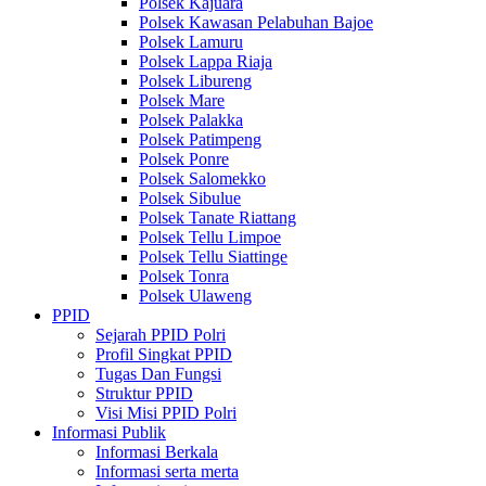
Polsek Kajuara
Polsek Kawasan Pelabuhan Bajoe
Polsek Lamuru
Polsek Lappa Riaja
Polsek Libureng
Polsek Mare
Polsek Palakka
Polsek Patimpeng
Polsek Ponre
Polsek Salomekko
Polsek Sibulue
Polsek Tanate Riattang
Polsek Tellu Limpoe
Polsek Tellu Siattinge
Polsek Tonra
Polsek Ulaweng
PPID
Sejarah PPID Polri
Profil Singkat PPID
Tugas Dan Fungsi
Struktur PPID
Visi Misi PPID Polri
Informasi Publik
Informasi Berkala
Informasi serta merta