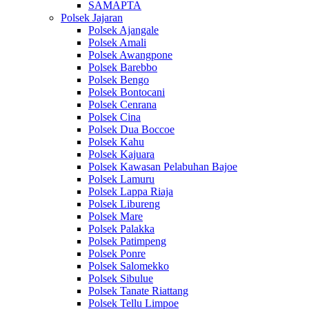
SAMAPTA
Polsek Jajaran
Polsek Ajangale
Polsek Amali
Polsek Awangpone
Polsek Barebbo
Polsek Bengo
Polsek Bontocani
Polsek Cenrana
Polsek Cina
Polsek Dua Boccoe
Polsek Kahu
Polsek Kajuara
Polsek Kawasan Pelabuhan Bajoe
Polsek Lamuru
Polsek Lappa Riaja
Polsek Libureng
Polsek Mare
Polsek Palakka
Polsek Patimpeng
Polsek Ponre
Polsek Salomekko
Polsek Sibulue
Polsek Tanate Riattang
Polsek Tellu Limpoe