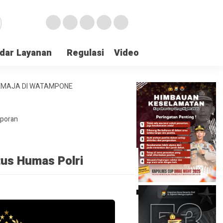
dar Layanan
Regulasi
Video
Lapor Gangguan
REMAJA DI WATAMPONE
aporan
tus Humas Polri