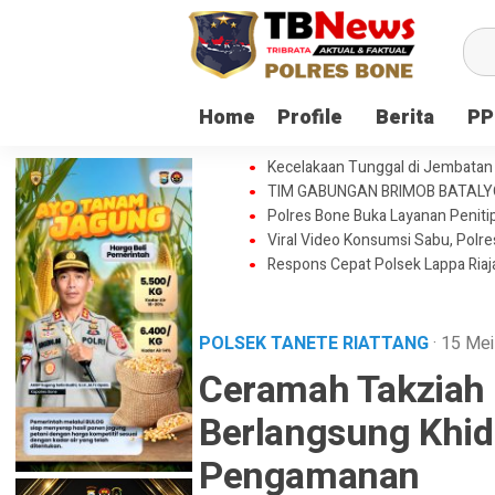
Home
Profile
Berita
PP
Kecelakaan Tunggal di Jembatan 
TIM GABUNGAN BRIMOB BATAL
Polres Bone Buka Layanan Penitip
Viral Video Konsumsi Sabu, Polr
Respons Cepat Polsek Lappa Ria
POLSEK TANETE RIATTANG
· 15 Me
Ceramah Takziah
Berlangsung Khidm
Pengamanan