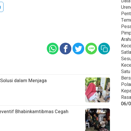
Data
g
Uren
Pent
Temu
Pesa
Pimp
Arah
Kece
Satl
Sesu
Kece
Satu
Bers
 Solusi dalam Menjaga
Pola
Kepa
Rasa
06/
eventif Bhabinkamtibmas Cegah