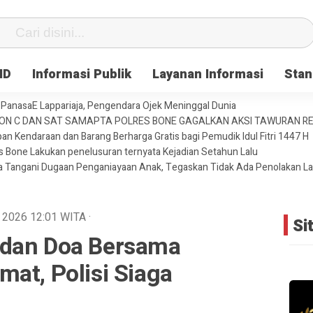
ID
Informasi Publik
Layanan Informasi
Stan
PanasaE Lappariaja, Pengendara Ojek Meninggal Dunia
YON C DAN SAT SAMAPTA POLRES BONE GAGALKAN AKSI TAWURAN 
an Kendaraan dan Barang Berharga Gratis bagi Pemudik Idul Fitri 1447 H
es Bone Lakukan penelusuran ternyata Kejadian Setahun Lalu
ja Tangani Dugaan Penganiayaan Anak, Tegaskan Tidak Ada Penolakan L
i 2026
12:01
WITA
·
Si
 dan Doa Bersama
at, Polisi Siaga