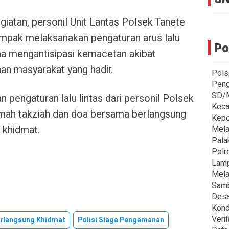
giatan, personil Unit Lantas Polsek Tanete
tampak melaksanakan pengaturan arus lalu
Po
guna mengantisipasi kemacetan akibat
an masyarakat yang hadir.
Pols
Peng
SD/M
pengaturan lalu lintas dari personil Polsek
Kec
amah takziah dan doa bersama berlangsung
‎Kep
 khidmat.
Mela
Palak
Polr
Lamp
Mela
Samb
Desa
Kond
Veri
rlangsung Khidmat
Polisi Siaga Pengamanan