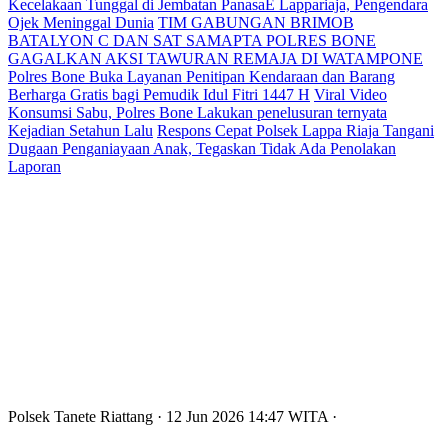
Kecelakaan Tunggal di Jembatan PanasaE Lappariaja, Pengendara
Ojek Meninggal Dunia
TIM GABUNGAN BRIMOB
BATALYON C DAN SAT SAMAPTA POLRES BONE
GAGALKAN AKSI TAWURAN REMAJA DI WATAMPONE
Polres Bone Buka Layanan Penitipan Kendaraan dan Barang
Berharga Gratis bagi Pemudik Idul Fitri 1447 H
Viral Video
Konsumsi Sabu, Polres Bone Lakukan penelusuran ternyata
Kejadian Setahun Lalu
Respons Cepat Polsek Lappa Riaja Tangani
Dugaan Penganiayaan Anak, Tegaskan Tidak Ada Penolakan
Laporan
Polsek Tanete Riattang
· 12 Jun 2026
14:47
WITA
·