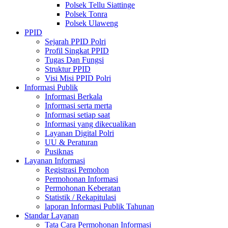
Polsek Tellu Siattinge
Polsek Tonra
Polsek Ulaweng
PPID
Sejarah PPID Polri
Profil Singkat PPID
Tugas Dan Fungsi
Struktur PPID
Visi Misi PPID Polri
Informasi Publik
Informasi Berkala
Informasi serta merta
Informasi setiap saat
Informasi yang dikecualikan
Layanan Digital Polri
UU & Peraturan
Pusiknas
Layanan Informasi
Registrasi Pemohon
Permohonan Informasi
Permohonan Keberatan
Statistik / Rekapitulasi
laporan Informasi Publik Tahunan
Standar Layanan
Tata Cara Permohonan Informasi