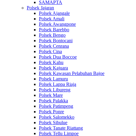
SAMAPTA
Polsek Jajaran
Polsek Ajangale
Polsek Amali
Polsek Awangpone
Polsek Barebbo
Polsek Bengo
Polsek Bontocani
Polsek Cenrana
Polsek Cina
Polsek Dua Boccoe
Polsek Kahu
Polsek Kajuara
Polsek Kawasan Pelabuhan Bajoe
Polsek Lamuru
Polsek Lappa Riaja
Polsek Libureng
Polsek Mare
Polsek Palakka
Polsek Patimpeng
Polsek Ponre
Polsek Salomekko
Polsek Sibulue
Polsek Tanate Riattang
Polsek Tellu Limpoe