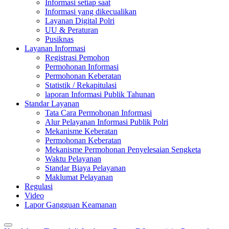
Informasi setiap saat
Informasi yang dikecualikan
Layanan Digital Polri
UU & Peraturan
Pusiknas
Layanan Informasi
Registrasi Pemohon
Permohonan Informasi
Permohonan Keberatan
Statistik / Rekapitulasi
laporan Informasi Publik Tahunan
Standar Layanan
Tata Cara Permohonan Informasi
Alur Pelayanan Informasi Publik Polri
Mekanisme Keberatan
Permohonan Keberatan
Mekanisme Permohonan Penyelesaian Sengketa
Waktu Pelayanan
Standar Biaya Pelayanan
Maklumat Pelayanan
Regulasi
Video
Lapor Gangguan Keamanan