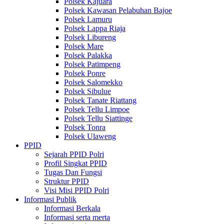
Polsek Kajuara
Polsek Kawasan Pelabuhan Bajoe
Polsek Lamuru
Polsek Lappa Riaja
Polsek Libureng
Polsek Mare
Polsek Palakka
Polsek Patimpeng
Polsek Ponre
Polsek Salomekko
Polsek Sibulue
Polsek Tanate Riattang
Polsek Tellu Limpoe
Polsek Tellu Siattinge
Polsek Tonra
Polsek Ulaweng
PPID
Sejarah PPID Polri
Profil Singkat PPID
Tugas Dan Fungsi
Struktur PPID
Visi Misi PPID Polri
Informasi Publik
Informasi Berkala
Informasi serta merta