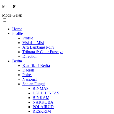
Menu
✖
Mode Gelap
Home
Profile
Profile
Visi dan Misi
Arti Lambang Polri
Tribrata & Catur Prasetya
Direction
Berita
Klarifikasi Berita
Daerah
Polres
Nasional
Satuan Fungsi
BINMAS
LALU LINTAS
BINKAM
NARKOBA
POLAIRUD
RESKRIM