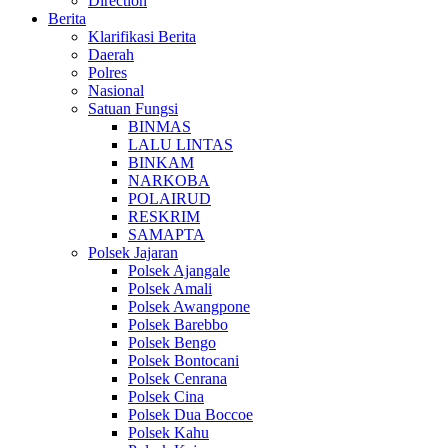
Direction
Berita
Klarifikasi Berita
Daerah
Polres
Nasional
Satuan Fungsi
BINMAS
LALU LINTAS
BINKAM
NARKOBA
POLAIRUD
RESKRIM
SAMAPTA
Polsek Jajaran
Polsek Ajangale
Polsek Amali
Polsek Awangpone
Polsek Barebbo
Polsek Bengo
Polsek Bontocani
Polsek Cenrana
Polsek Cina
Polsek Dua Boccoe
Polsek Kahu