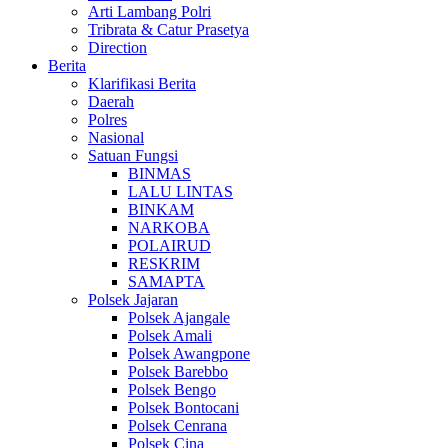
Arti Lambang Polri
Tribrata & Catur Prasetya
Direction
Berita
Klarifikasi Berita
Daerah
Polres
Nasional
Satuan Fungsi
BINMAS
LALU LINTAS
BINKAM
NARKOBA
POLAIRUD
RESKRIM
SAMAPTA
Polsek Jajaran
Polsek Ajangale
Polsek Amali
Polsek Awangpone
Polsek Barebbo
Polsek Bengo
Polsek Bontocani
Polsek Cenrana
Polsek Cina