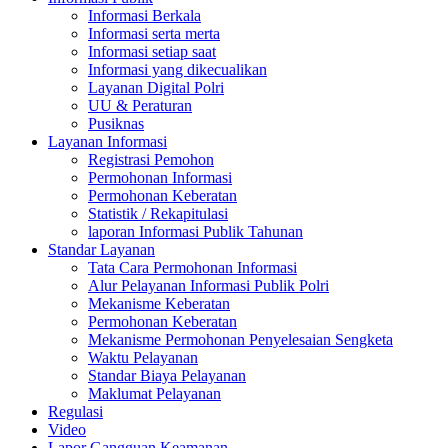
Informasi Berkala
Informasi serta merta
Informasi setiap saat
Informasi yang dikecualikan
Layanan Digital Polri
UU & Peraturan
Pusiknas
Layanan Informasi
Registrasi Pemohon
Permohonan Informasi
Permohonan Keberatan
Statistik / Rekapitulasi
laporan Informasi Publik Tahunan
Standar Layanan
Tata Cara Permohonan Informasi
Alur Pelayanan Informasi Publik Polri
Mekanisme Keberatan
Permohonan Keberatan
Mekanisme Permohonan Penyelesaian Sengketa
Waktu Pelayanan
Standar Biaya Pelayanan
Maklumat Pelayanan
Regulasi
Video
Lapor Gangguan Keamanan