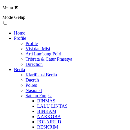
Menu
✖
Mode Gelap
Home
Profile
Profile
Visi dan Misi
Arti Lambang Polri
Tribrata & Catur Prasetya
Direction
Berita
Klarifikasi Berita
Daerah
Polres
Nasional
Satuan Fungsi
BINMAS
LALU LINTAS
BINKAM
NARKOBA
POLAIRUD
RESKRIM