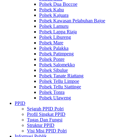
Polsek Dua Boccoe
Polsek Kahu
Polsek Kajuara
Polsek Kawasan Pelabuhan Bajoe
Polsek Lamuru
Polsek Lappa Riaja
Polsek Libureng
Polsek Mare
Polsek Palakka
Polsek Patimpeng
Polsek Ponre
Polsek Salomekko
Polsek Sibulue
Polsek Tanate Riattang
Polsek Tellu Limpoe
Polsek Tellu Siattinge
Polsek Tonra
Polsek Ulaweng
PPID
Sejarah PPID Polri
Profil Singkat PPID
Tugas Dan Fungsi
Struktur PPID
Visi Misi PPID Polri
Informasi Publik