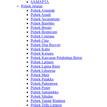
SAMAPTA
Polsek Jajaran
Polsek Ajangale
Polsek Amali
Polsek Awangpone
Polsek Barebbo
Polsek Bengo
Polsek Bontocani
Polsek Cenrana
Polsek Cina
Polsek Dua Boccoe
Polsek Kahu
Polsek Kajuara
Polsek Kawasan Pelabuhan Bajoe
Polsek Lamuru
Polsek Lappa Riaja
Polsek Libureng
Polsek Mare
Polsek Palakka
Polsek Patimpeng
Polsek Ponre
Polsek Salomekko
Polsek Sibulue
Polsek Tanate Riattang
Polsek Tellu Limpoe