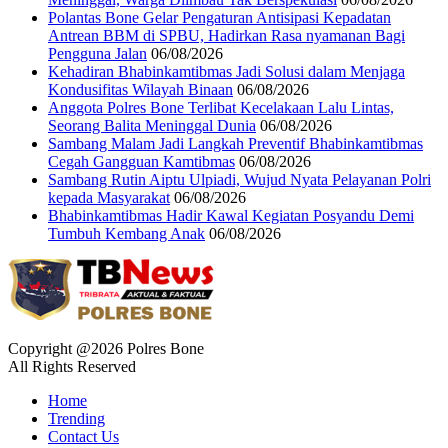
Polantas Bone Gelar Pengaturan Antisipasi Kepadatan
Antrean BBM di SPBU, Hadirkan Rasa nyamanan Bagi
Pengguna Jalan
06/08/2026
Kehadiran Bhabinkamtibmas Jadi Solusi dalam Menjaga
Kondusifitas Wilayah Binaan
06/08/2026
Anggota Polres Bone Terlibat Kecelakaan Lalu Lintas,
Seorang Balita Meninggal Dunia
06/08/2026
Sambang Malam Jadi Langkah Preventif Bhabinkamtibmas
Cegah Gangguan Kamtibmas
06/08/2026
Sambang Rutin Aiptu Ulpiadi, Wujud Nyata Pelayanan Polri
kepada Masyarakat
06/08/2026
Bhabinkamtibmas Hadir Kawal Kegiatan Posyandu Demi
Tumbuh Kembang Anak
06/08/2026
Copyright @2026 Polres Bone
All Rights Reserved
Home
Trending
Contact Us