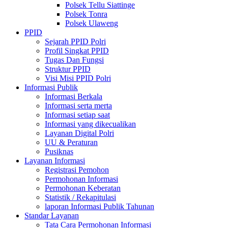
Polsek Tellu Siattinge
Polsek Tonra
Polsek Ulaweng
PPID
Sejarah PPID Polri
Profil Singkat PPID
Tugas Dan Fungsi
Struktur PPID
Visi Misi PPID Polri
Informasi Publik
Informasi Berkala
Informasi serta merta
Informasi setiap saat
Informasi yang dikecualikan
Layanan Digital Polri
UU & Peraturan
Pusiknas
Layanan Informasi
Registrasi Pemohon
Permohonan Informasi
Permohonan Keberatan
Statistik / Rekapitulasi
laporan Informasi Publik Tahunan
Standar Layanan
Tata Cara Permohonan Informasi