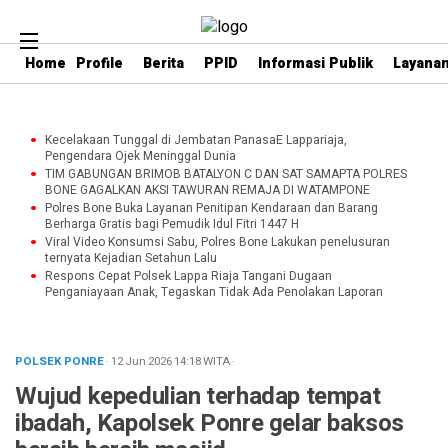
Home
Profile
Berita
PPID
Informasi Publik
Layanan
Kecelakaan Tunggal di Jembatan PanasaE Lappariaja,
Pengendara Ojek Meninggal Dunia
TIM GABUNGAN BRIMOB BATALYON C DAN SAT SAMAPTA POLRES
BONE GAGALKAN AKSI TAWURAN REMAJA DI WATAMPONE
Polres Bone Buka Layanan Penitipan Kendaraan dan Barang
Berharga Gratis bagi Pemudik Idul Fitri 1447 H
Viral Video Konsumsi Sabu, Polres Bone Lakukan penelusuran
ternyata Kejadian Setahun Lalu
Respons Cepat Polsek Lappa Riaja Tangani Dugaan
Penganiayaan Anak, Tegaskan Tidak Ada Penolakan Laporan
POLSEK PONRE
· 12 Jun 2026
14:18
WITA
·
Wujud kepedulian terhadap tempat
ibadah, Kapolsek Ponre gelar baksos