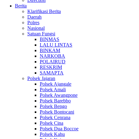
Direction
Berita
Klarifikasi Berita
Daerah
Polres
Nasional
Satuan Fungsi
BINMAS
LALU LINTAS
BINKAM
NARKOBA
POLAIRUD
RESKRIM
SAMAPTA
Polsek Jajaran
Polsek Ajangale
Polsek Amali
Polsek Awangpone
Polsek Barebbo
Polsek Bengo
Polsek Bontocani
Polsek Cenrana
Polsek Cina
Polsek Dua Boccoe
Polsek Kahu