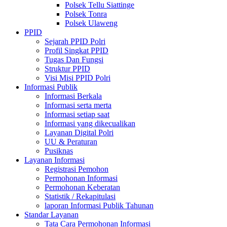
Polsek Tellu Siattinge
Polsek Tonra
Polsek Ulaweng
PPID
Sejarah PPID Polri
Profil Singkat PPID
Tugas Dan Fungsi
Struktur PPID
Visi Misi PPID Polri
Informasi Publik
Informasi Berkala
Informasi serta merta
Informasi setiap saat
Informasi yang dikecualikan
Layanan Digital Polri
UU & Peraturan
Pusiknas
Layanan Informasi
Registrasi Pemohon
Permohonan Informasi
Permohonan Keberatan
Statistik / Rekapitulasi
laporan Informasi Publik Tahunan
Standar Layanan
Tata Cara Permohonan Informasi