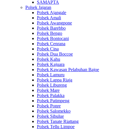
SAMAPTA
Polsek Jajaran
Polsek Ajangale
Polsek Amali
Polsek Awangpone
Polsek Barebbo
Polsek Bengo
Polsek Bontocani
Polsek Cenrana
Polsek Cina
Polsek Dua Boccoe
Polsek Kahu
Polsek Kajuara
Polsek Kawasan Pelabuhan Bajoe
Polsek Lamuru
Polsek Lappa Riaja
Polsek Libureng
Polsek Mare
Polsek Palakka
Polsek Patimpeng
Polsek Ponre
Polsek Salomekko
Polsek Sibulue
Polsek Tanate Riattang
Polsek Tellu Limpoe