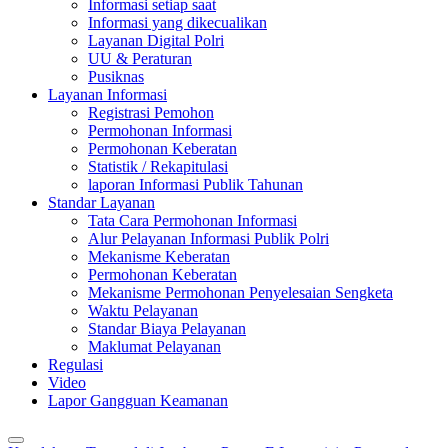
Informasi setiap saat
Informasi yang dikecualikan
Layanan Digital Polri
UU & Peraturan
Pusiknas
Layanan Informasi
Registrasi Pemohon
Permohonan Informasi
Permohonan Keberatan
Statistik / Rekapitulasi
laporan Informasi Publik Tahunan
Standar Layanan
Tata Cara Permohonan Informasi
Alur Pelayanan Informasi Publik Polri
Mekanisme Keberatan
Permohonan Keberatan
Mekanisme Permohonan Penyelesaian Sengketa
Waktu Pelayanan
Standar Biaya Pelayanan
Maklumat Pelayanan
Regulasi
Video
Lapor Gangguan Keamanan