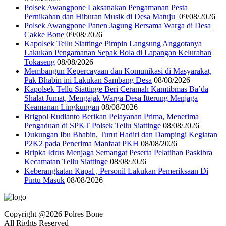
‎Polsek Awangpone Laksanakan Pengamanan Pesta
Pernikahan dan Hiburan Musik di Desa Matuju ‎
09/08/2026
Polsek Awangpone Panen Jagung Bersama Warga di Desa
Cakke Bone
09/08/2026
Kapolsek Tellu Siattinge Pimpin Langsung Anggotanya
Lakukan Pengamanan Sepak Bola di Lapangan Kelurahan
Tokaseng
08/08/2026
Membangun Kepercayaan dan Komunikasi di Masyarakat,
Pak Bhabin ini Lakukan Sambang Desa
08/08/2026
Kapolsek Tellu Siattinge Beri Ceramah Kamtibmas Ba’da
Shalat Jumat, Mengajak Warga Desa Itterung Menjaga
Keamanan Lingkungan
08/08/2026
Brigpol Rudianto Berikan Pelayanan Prima, Menerima
Pengaduan di SPKT Polsek Tellu Siattinge
08/08/2026
Dukungan Ibu Bhabin, Turut Hadiri dan Dampingi Kegiatan
P2K2 pada Penerima Manfaat PKH
08/08/2026
Bripka Idrus Menjaga Semangat Peserta Pelatihan Paskibra
Kecamatan Tellu Siattinge
08/08/2026
Keberangkatan Kapal , Personil Lakukan Pemeriksaan Di
Pintu Masuk
08/08/2026
Copyright @2026 Polres Bone
All Rights Reserved