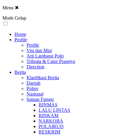
Menu
✖
Mode Gelap
Home
Profile
Profile
Visi dan Misi
Arti Lambang Polri
Tribrata & Catur Prasetya
Direction
Berita
Klarifikasi Berita
Daerah
Polres
Nasional
Satuan Fungsi
BINMAS
LALU LINTAS
BINKAM
NARKOBA
POLAIRUD
RESKRIM