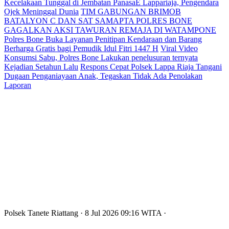
Kecelakaan Tunggal di Jembatan PanasaE Lappariaja, Pengendara
Ojek Meninggal Dunia
TIM GABUNGAN BRIMOB
BATALYON C DAN SAT SAMAPTA POLRES BONE
GAGALKAN AKSI TAWURAN REMAJA DI WATAMPONE
Polres Bone Buka Layanan Penitipan Kendaraan dan Barang
Berharga Gratis bagi Pemudik Idul Fitri 1447 H
Viral Video
Konsumsi Sabu, Polres Bone Lakukan penelusuran ternyata
Kejadian Setahun Lalu
Respons Cepat Polsek Lappa Riaja Tangani
Dugaan Penganiayaan Anak, Tegaskan Tidak Ada Penolakan
Laporan
Polsek Tanete Riattang
· 8 Jul 2026
09:16
WITA
·