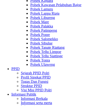
Polsek Kajuara
Polsek Kawasan Pelabuhan Bajoe
Polsek Lamuru
Polsek Lappa Riaja
Polsek Libureng
Polsek Mare
Polsek Palakka
Polsek Patimpeng
Polsek Ponre
Polsek Salomekko
Polsek Sibulue
Polsek Tanate Riattang
Polsek Tellu Limpoe
Polsek Tellu Siattinge
Polsek Tonra
Polsek Ulaweng
PPID
Sejarah PPID Polri
Profil Singkat PPID
Tugas Dan Fungsi
Struktur PPID
Visi Misi PPID Polri
Informasi Publik
Informasi Berkala
Informasi serta merta