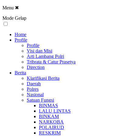
Menu
✖
Mode Gelap
Home
Profile
Profile
Visi dan Misi
Arti Lambang Polri
Tribrata & Catur Prasetya
Direction
Berita
Klarifikasi Berita
Daerah
Polres
Nasional
Satuan Fungsi
BINMAS
LALU LINTAS
BINKAM
NARKOBA
POLAIRUD
RESKRIM