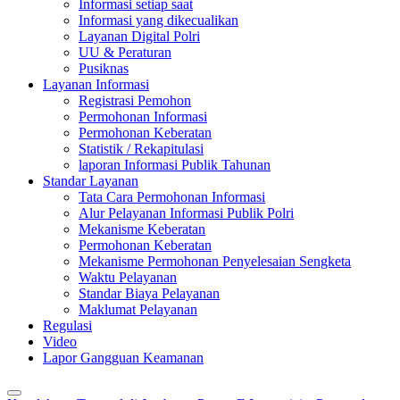
Informasi setiap saat
Informasi yang dikecualikan
Layanan Digital Polri
UU & Peraturan
Pusiknas
Layanan Informasi
Registrasi Pemohon
Permohonan Informasi
Permohonan Keberatan
Statistik / Rekapitulasi
laporan Informasi Publik Tahunan
Standar Layanan
Tata Cara Permohonan Informasi
Alur Pelayanan Informasi Publik Polri
Mekanisme Keberatan
Permohonan Keberatan
Mekanisme Permohonan Penyelesaian Sengketa
Waktu Pelayanan
Standar Biaya Pelayanan
Maklumat Pelayanan
Regulasi
Video
Lapor Gangguan Keamanan