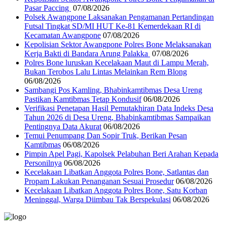
Pasar Paccing ‎
07/08/2026
Polsek Awangpone Laksanakan Pengamanan Pertandingan
Futsal Tingkat SD/MI HUT Ke-81 Kemerdekaan RI di
Kecamatan Awangpone
07/08/2026
‎Kepolisian Sektor Awangpone Polres Bone Melaksanakan
Kerja Bakti di Bandara Arung Palakka ‎
07/08/2026
Polres Bone luruskan Kecelakaan Maut di Lampu Merah,
Bukan Terobos Lalu Lintas Melainkan Rem Blong
06/08/2026
Sambangi Pos Kamling, Bhabinkamtibmas Desa Ureng
Pastikan Kamtibmas Tetap Kondusif
06/08/2026
Verifikasi Penetapan Hasil Pemutakhiran Data Indeks Desa
Tahun 2026 di Desa Ureng, Bhabinkamtibmas Sampaikan
Pentingnya Data Akurat
06/08/2026
Temui Penumpang Dan Sopir Truk, Berikan Pesan
Kamtibmas
06/08/2026
Pimpin Apel Pagi, Kapolsek Pelabuhan Beri Arahan Kepada
Personilnya
06/08/2026
Kecelakaan Libatkan Anggota Polres Bone, Satlantas dan
Propam Lakukan Penanganan Sesuai Prosedur
06/08/2026
Kecelakaan Libatkan Anggota Polres Bone, Satu Korban
Meninggal, Warga Diimbau Tak Berspekulasi
06/08/2026