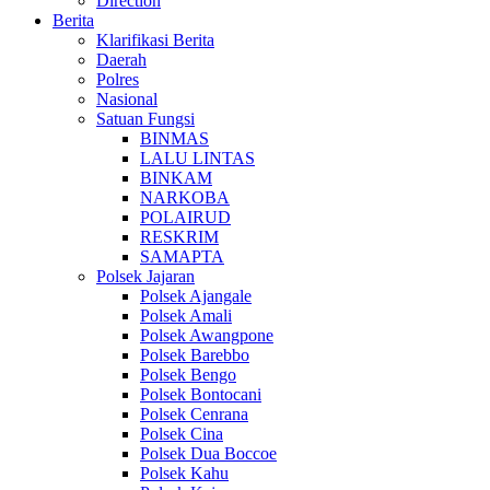
Direction
Berita
Klarifikasi Berita
Daerah
Polres
Nasional
Satuan Fungsi
BINMAS
LALU LINTAS
BINKAM
NARKOBA
POLAIRUD
RESKRIM
SAMAPTA
Polsek Jajaran
Polsek Ajangale
Polsek Amali
Polsek Awangpone
Polsek Barebbo
Polsek Bengo
Polsek Bontocani
Polsek Cenrana
Polsek Cina
Polsek Dua Boccoe
Polsek Kahu