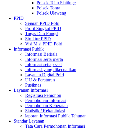
Polsek Tellu Siattinge
Polsek Tonra
Polsek Ulaweng
PPID
Sejarah PPID Polri
Profil Singkat PPID
Tugas Dan Fungsi
Struktur PPID
Visi Misi PPID Polri
Informasi Publik
Informasi Berkala
Informasi serta merta
Informasi setiap saat
Informasi yang dikecualikan
Layanan Digital Polri
UU & Peraturan
Pusiknas
Layanan Informasi
Registrasi Pemohon
Permohonan Informasi
Permohonan Keberatan
Statistik / Rekapitulasi
laporan Informasi Publik Tahunan
Standar Layanan
Tata Cara Permohonan Informasi