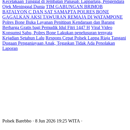
Kecelakaan Tunggal di Jembatan PanasaE Lappariaja, Pengendara
Ojek Meninggal Dunia
TIM GABUNGAN BRIMOB
BATALYON C DAN SAT SAMAPTA POLRES BONE
GAGALKAN AKSI TAWURAN REMAJA DI WATAMPONE
Polres Bone Buka Layanan Penitipan Kendaraan dan Barang
Berharga Gratis bagi Pemudik Idul Fitri 1447 H
Viral Video
Konsumsi Sabu, Polres Bone Lakukan penelusuran ternyata
Kejadian Setahun Lalu
Respons Cepat Polsek Lappa Riaja Tangani
Dugaan Penganiayaan Anak, Tegaskan Tidak Ada Penolakan
Laporan
Polsek Barebbo
· 8 Jun 2026
19:25
WITA
·