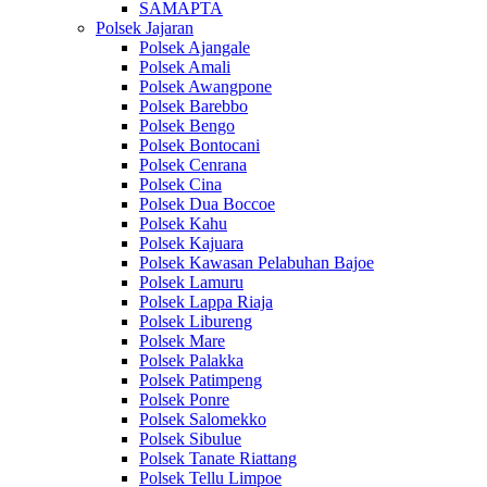
SAMAPTA
Polsek Jajaran
Polsek Ajangale
Polsek Amali
Polsek Awangpone
Polsek Barebbo
Polsek Bengo
Polsek Bontocani
Polsek Cenrana
Polsek Cina
Polsek Dua Boccoe
Polsek Kahu
Polsek Kajuara
Polsek Kawasan Pelabuhan Bajoe
Polsek Lamuru
Polsek Lappa Riaja
Polsek Libureng
Polsek Mare
Polsek Palakka
Polsek Patimpeng
Polsek Ponre
Polsek Salomekko
Polsek Sibulue
Polsek Tanate Riattang
Polsek Tellu Limpoe