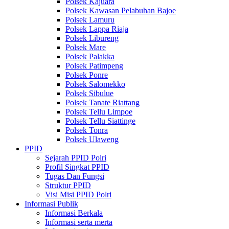
Polsek Kajuara
Polsek Kawasan Pelabuhan Bajoe
Polsek Lamuru
Polsek Lappa Riaja
Polsek Libureng
Polsek Mare
Polsek Palakka
Polsek Patimpeng
Polsek Ponre
Polsek Salomekko
Polsek Sibulue
Polsek Tanate Riattang
Polsek Tellu Limpoe
Polsek Tellu Siattinge
Polsek Tonra
Polsek Ulaweng
PPID
Sejarah PPID Polri
Profil Singkat PPID
Tugas Dan Fungsi
Struktur PPID
Visi Misi PPID Polri
Informasi Publik
Informasi Berkala
Informasi serta merta