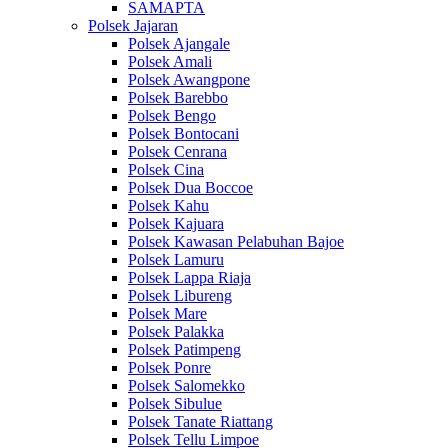
SAMAPTA
Polsek Jajaran
Polsek Ajangale
Polsek Amali
Polsek Awangpone
Polsek Barebbo
Polsek Bengo
Polsek Bontocani
Polsek Cenrana
Polsek Cina
Polsek Dua Boccoe
Polsek Kahu
Polsek Kajuara
Polsek Kawasan Pelabuhan Bajoe
Polsek Lamuru
Polsek Lappa Riaja
Polsek Libureng
Polsek Mare
Polsek Palakka
Polsek Patimpeng
Polsek Ponre
Polsek Salomekko
Polsek Sibulue
Polsek Tanate Riattang
Polsek Tellu Limpoe