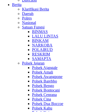
Direction
Berita
Klarifikasi Berita
Daerah
Polres
Nasional
Satuan Fungsi
BINMAS
LALU LINTAS
BINKAM
NARKOBA
POLAIRUD
RESKRIM
SAMAPTA
Polsek Jajaran
Polsek Ajangale
Polsek Amali
Polsek Awangpone
Polsek Barebbo
Polsek Bengo
Polsek Bontocani
Polsek Cenrana
Polsek Cina
Polsek Dua Boccoe
Polsek Kahu