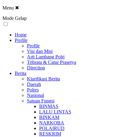
Menu
✖
Mode Gelap
Home
Profile
Profile
Visi dan Misi
Arti Lambang Polri
Tribrata & Catur Prasetya
Direction
Berita
Klarifikasi Berita
Daerah
Polres
Nasional
Satuan Fungsi
BINMAS
LALU LINTAS
BINKAM
NARKOBA
POLAIRUD
RESKRIM