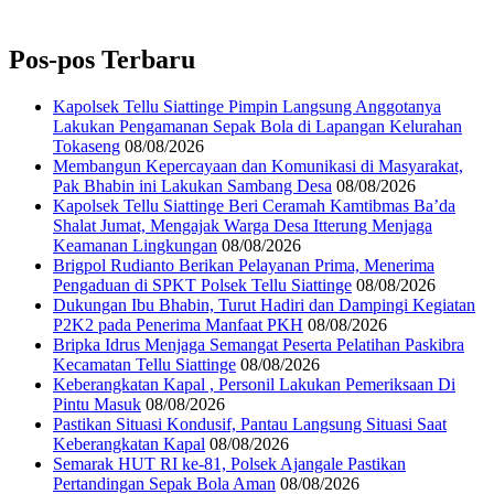
Pos-pos Terbaru
Kapolsek Tellu Siattinge Pimpin Langsung Anggotanya
Lakukan Pengamanan Sepak Bola di Lapangan Kelurahan
Tokaseng
08/08/2026
Membangun Kepercayaan dan Komunikasi di Masyarakat,
Pak Bhabin ini Lakukan Sambang Desa
08/08/2026
Kapolsek Tellu Siattinge Beri Ceramah Kamtibmas Ba’da
Shalat Jumat, Mengajak Warga Desa Itterung Menjaga
Keamanan Lingkungan
08/08/2026
Brigpol Rudianto Berikan Pelayanan Prima, Menerima
Pengaduan di SPKT Polsek Tellu Siattinge
08/08/2026
Dukungan Ibu Bhabin, Turut Hadiri dan Dampingi Kegiatan
P2K2 pada Penerima Manfaat PKH
08/08/2026
Bripka Idrus Menjaga Semangat Peserta Pelatihan Paskibra
Kecamatan Tellu Siattinge
08/08/2026
Keberangkatan Kapal , Personil Lakukan Pemeriksaan Di
Pintu Masuk
08/08/2026
Pastikan Situasi Kondusif, Pantau Langsung Situasi Saat
Keberangkatan Kapal
08/08/2026
Semarak HUT RI ke-81, Polsek Ajangale Pastikan
Pertandingan Sepak Bola Aman
08/08/2026