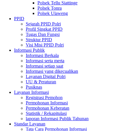
Polsek Tellu Siattinge
Polsek Tonra
Polsek Ulaweng
PPID
Sejarah PPID Polri
Profil Singkat PPID
Tugas Dan Fungsi
Struktur PPID
Visi Misi PPID Polri
Informasi Publik
Informasi Berkala
Informasi serta merta
Informasi setiap saat
Informasi yang dikecualikan
Layanan Digital Polri
UU & Peraturan
Pusiknas
Layanan Informasi
Registrasi Pemohon
Permohonan Informasi
Permohonan Keberatan
Statistik / Rekapitulasi
laporan Informasi Publik Tahunan
Standar Layanan
Tata Cara Permohonan Informasi