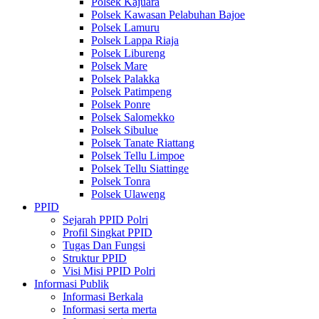
Polsek Kajuara
Polsek Kawasan Pelabuhan Bajoe
Polsek Lamuru
Polsek Lappa Riaja
Polsek Libureng
Polsek Mare
Polsek Palakka
Polsek Patimpeng
Polsek Ponre
Polsek Salomekko
Polsek Sibulue
Polsek Tanate Riattang
Polsek Tellu Limpoe
Polsek Tellu Siattinge
Polsek Tonra
Polsek Ulaweng
PPID
Sejarah PPID Polri
Profil Singkat PPID
Tugas Dan Fungsi
Struktur PPID
Visi Misi PPID Polri
Informasi Publik
Informasi Berkala
Informasi serta merta