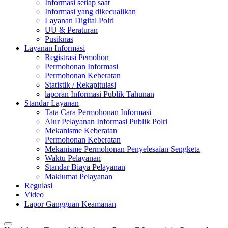
Informasi setiap saat
Informasi yang dikecualikan
Layanan Digital Polri
UU & Peraturan
Pusiknas
Layanan Informasi
Registrasi Pemohon
Permohonan Informasi
Permohonan Keberatan
Statistik / Rekapitulasi
laporan Informasi Publik Tahunan
Standar Layanan
Tata Cara Permohonan Informasi
Alur Pelayanan Informasi Publik Polri
Mekanisme Keberatan
Permohonan Keberatan
Mekanisme Permohonan Penyelesaian Sengketa
Waktu Pelayanan
Standar Biaya Pelayanan
Maklumat Pelayanan
Regulasi
Video
Lapor Gangguan Keamanan