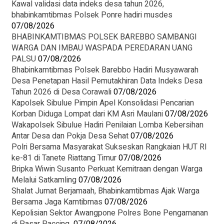
Kawal validasi data indeks desa tahun 2026,
bhabinkamtibmas Polsek Ponre hadiri musdes
07/08/2026
BHABINKAMTIBMAS POLSEK BAREBBO SAMBANGI
WARGA DAN IMBAU WASPADA PEREDARAN UANG
PALSU
07/08/2026
Bhabinkamtibmas Polsek Barebbo Hadiri Musyawarah
Desa Penetapan Hasil Pemutakhiran Data Indeks Desa
Tahun 2026 di Desa Corawali
07/08/2026
Kapolsek Sibulue Pimpin Apel Konsolidasi Pencarian
Korban Diduga Lompat dari KM Asri Maulani
07/08/2026
Wakapolsek Sibulue Hadiri Penilaian Lomba Kebersihan
Antar Desa dan Pokja Desa Sehat
07/08/2026
Polri Bersama Masyarakat Sukseskan Rangkaian HUT RI
ke-81 di Tanete Riattang Timur
07/08/2026
Bripka Wiwin Susanto Perkuat Kemitraan dengan Warga
Melalui Satkamling
07/08/2026
Shalat Jumat Berjamaah, Bhabinkamtibmas Ajak Warga
Bersama Jaga Kamtibmas
07/08/2026
Kepolisian Sektor Awangpone Polres Bone Pengamanan
di Pasar Paccing ‎
07/08/2026