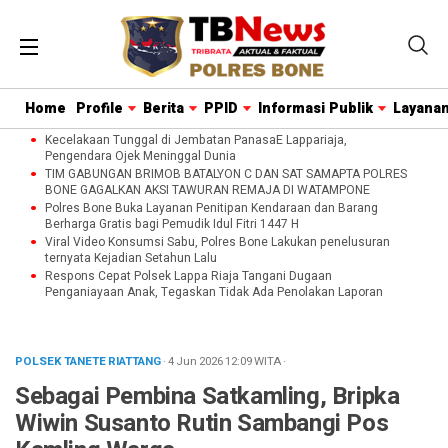
Home
Profile
Berita
PPID
Informasi Publik
Layanan
Kecelakaan Tunggal di Jembatan PanasaE Lappariaja,
Pengendara Ojek Meninggal Dunia
TIM GABUNGAN BRIMOB BATALYON C DAN SAT SAMAPTA POLRES
BONE GAGALKAN AKSI TAWURAN REMAJA DI WATAMPONE
Polres Bone Buka Layanan Penitipan Kendaraan dan Barang
Berharga Gratis bagi Pemudik Idul Fitri 1447 H
Viral Video Konsumsi Sabu, Polres Bone Lakukan penelusuran
ternyata Kejadian Setahun Lalu
Respons Cepat Polsek Lappa Riaja Tangani Dugaan
Penganiayaan Anak, Tegaskan Tidak Ada Penolakan Laporan
POLSEK TANETE RIATTANG
· 4 Jun 2026
12:09
WITA
·
Sebagai Pembina Satkamling, Bripka
Wiwin Susanto Rutin Sambangi Pos