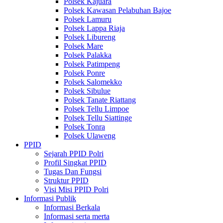
Polsek Kajuara
Polsek Kawasan Pelabuhan Bajoe
Polsek Lamuru
Polsek Lappa Riaja
Polsek Libureng
Polsek Mare
Polsek Palakka
Polsek Patimpeng
Polsek Ponre
Polsek Salomekko
Polsek Sibulue
Polsek Tanate Riattang
Polsek Tellu Limpoe
Polsek Tellu Siattinge
Polsek Tonra
Polsek Ulaweng
PPID
Sejarah PPID Polri
Profil Singkat PPID
Tugas Dan Fungsi
Struktur PPID
Visi Misi PPID Polri
Informasi Publik
Informasi Berkala
Informasi serta merta