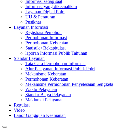
Informasi setiap saat
Informasi yang dikecualikan
Layanan Digital Polri
UU & Peraturan
Pusiknas
Layanan Informasi
Registrasi Pemohon
Permohonan Informasi
Permohonan Keberatan
Statistik / Rekapitulasi
laporan Informasi Publik Tahunan
Standar Layanan
Tata Cara Permohonan Informasi
Alur Pelayanan Informasi Publik Polri
Mekanisme Keberatan
Permohonan Keberatan
Mekanisme Permohonan Penyelesaian Sengketa
Waktu Pelayanan
Standar Biaya Pelayanan
Maklumat Pelayanan
Regulasi
Video
Lapor Gangguan Keamanan