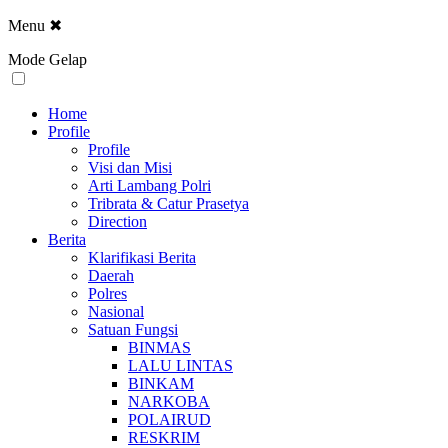
Menu
✖
Mode Gelap
Home
Profile
Profile
Visi dan Misi
Arti Lambang Polri
Tribrata & Catur Prasetya
Direction
Berita
Klarifikasi Berita
Daerah
Polres
Nasional
Satuan Fungsi
BINMAS
LALU LINTAS
BINKAM
NARKOBA
POLAIRUD
RESKRIM