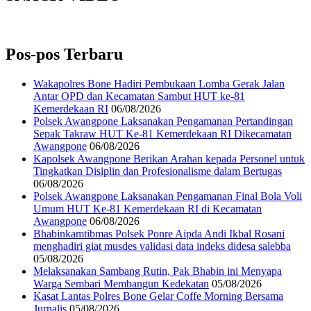
Pos-pos Terbaru
Wakapolres Bone Hadiri Pembukaan Lomba Gerak Jalan
Antar OPD dan Kecamatan Sambut HUT ke-81
Kemerdekaan RI
06/08/2026
Polsek Awangpone Laksanakan Pengamanan Pertandingan
Sepak Takraw HUT Ke-81 Kemerdekaan RI Dikecamatan
Awangpone
06/08/2026
‎Kapolsek Awangpone Berikan Arahan kepada Personel untuk
Tingkatkan Disiplin dan Profesionalisme dalam Bertugas
06/08/2026
‎Polsek Awangpone Laksanakan Pengamanan Final Bola Voli
Umum HUT Ke-81 Kemerdekaan RI di Kecamatan
Awangpone
06/08/2026
Bhabinkamtibmas Polsek Ponre Aipda Andi Ikbal Rosani
menghadiri giat musdes validasi data indeks didesa salebba
05/08/2026
Melaksanakan Sambang Rutin, Pak Bhabin ini Menyapa
Warga Sembari Membangun Kedekatan
05/08/2026
Kasat Lantas Polres Bone Gelar Coffe Morning Bersama
Jurnalis
05/08/2026