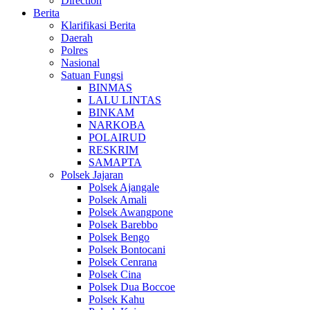
Direction
Berita
Klarifikasi Berita
Daerah
Polres
Nasional
Satuan Fungsi
BINMAS
LALU LINTAS
BINKAM
NARKOBA
POLAIRUD
RESKRIM
SAMAPTA
Polsek Jajaran
Polsek Ajangale
Polsek Amali
Polsek Awangpone
Polsek Barebbo
Polsek Bengo
Polsek Bontocani
Polsek Cenrana
Polsek Cina
Polsek Dua Boccoe
Polsek Kahu