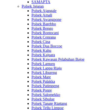
SAMAPTA
Polsek Jajaran
Polsek Ajangale
Polsek Amali
Polsek Awangpone
Polsek Barebbo
Polsek Bengo
Polsek Bontocani
Polsek Cenrana
Polsek Cina
Polsek Dua Boccoe
Polsek Kahu
Polsek Kajuara
Polsek Kawasan Pelabuhan Bajoe
Polsek Lamuru
Polsek Lappa Riaja
Polsek Libureng
Polsek Mare
Polsek Palakka
Polsek Patimpeng
Polsek Ponre
Polsek Salomekko
Polsek Sibulue
Polsek Tanate Riattang
Polsek Tellu Limpoe