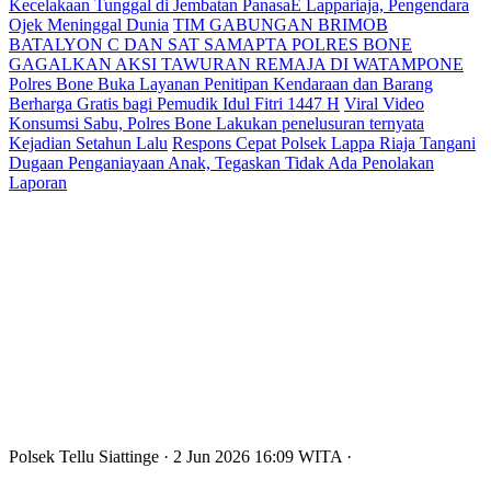
Kecelakaan Tunggal di Jembatan PanasaE Lappariaja, Pengendara
Ojek Meninggal Dunia
TIM GABUNGAN BRIMOB
BATALYON C DAN SAT SAMAPTA POLRES BONE
GAGALKAN AKSI TAWURAN REMAJA DI WATAMPONE
Polres Bone Buka Layanan Penitipan Kendaraan dan Barang
Berharga Gratis bagi Pemudik Idul Fitri 1447 H
Viral Video
Konsumsi Sabu, Polres Bone Lakukan penelusuran ternyata
Kejadian Setahun Lalu
Respons Cepat Polsek Lappa Riaja Tangani
Dugaan Penganiayaan Anak, Tegaskan Tidak Ada Penolakan
Laporan
Polsek Tellu Siattinge
· 2 Jun 2026
16:09
WITA
·