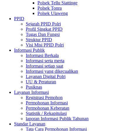
Polsek Tellu Siattinge
Polsek Tonra
Polsek Ulaweng
PPID
Sejarah PPID Polri
Profil Singkat PPID
Tugas Dan Fungsi
Struktur PPID
Visi Misi PPID Polri
Informasi Publik
Informasi Berkala
Informasi serta merta
Informasi setiap saat
Informasi yang dikecualikan
Layanan Digital Polri
UU & Peraturan
Pusiknas
Layanan Informasi
Registrasi Pemohon
Permohonan Informasi
Permohonan Keberatan
Statistik / Rekapitulasi
laporan Informasi Publik Tahunan
Standar Layanan
Tata Cara Permohonan Informasi