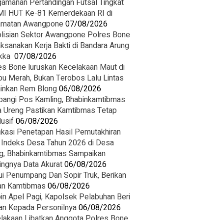
amanan Pertandingan Futsal Tingkat
I HUT Ke-81 Kemerdekaan RI di
amatan Awangpone
07/08/2026
olisian Sektor Awangpone Polres Bone
ksanakan Kerja Bakti di Bandara Arung
ka ‎
07/08/2026
es Bone luruskan Kecelakaan Maut di
u Merah, Bukan Terobos Lalu Lintas
inkan Rem Blong
06/08/2026
angi Pos Kamling, Bhabinkamtibmas
 Ureng Pastikan Kamtibmas Tetap
usif
06/08/2026
fikasi Penetapan Hasil Pemutakhiran
 Indeks Desa Tahun 2026 di Desa
g, Bhabinkamtibmas Sampaikan
ingnya Data Akurat
06/08/2026
i Penumpang Dan Sopir Truk, Berikan
n Kamtibmas
06/08/2026
in Apel Pagi, Kapolsek Pelabuhan Beri
an Kepada Personilnya
06/08/2026
lakaan Libatkan Anggota Polres Bone,