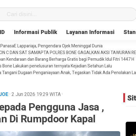
ID
Informasi Publik
Layanan Informasi
Stan
PanasaE Lappariaja, Pengendara Ojek Meninggal Dunia
YON C DAN SAT SAMAPTA POLRES BONE GAGALKAN AKSI TAWURAN 
an Kendaraan dan Barang Berharga Gratis bagi Pemudik Idul Fitri 1447 H
es Bone Lakukan penelusuran ternyata Kejadian Setahun Lalu
ja Tangani Dugaan Penganiayaan Anak, Tegaskan Tidak Ada Penolakan L
AJOE
· 2 Jun 2026
19:29
WITA
·
Si
epada Pengguna Jasa ,
n Di Rumpdoor Kapal