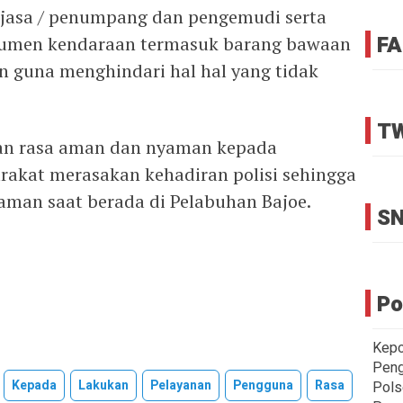
jasa / penumpang dan pengemudi serta
FA
umen kendaraan termasuk barang bawaan
 guna menghindari hal hal yang tidak
TW
n rasa aman dan nyaman kepada
rakat merasakan kehadiran polisi sehingga
man saat berada di Pelabuhan Bajoe.
SN
Po
Kepo
Peng
Kepada
Lakukan
Pelayanan
Pengguna
Rasa
Pols