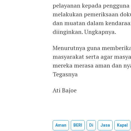
pelayanan kepada pengguna 
melakukan pemeriksaan dok
dan muatan dalam kendaraan
diinginkan. Ungkapnya.
Menurutnya guna memberika
masyarakat serta agar masya
mereka merasa aman dan nya
Tegasnya
Ati Bajoe
Aman
BERI
Di
Jasa
Kapal