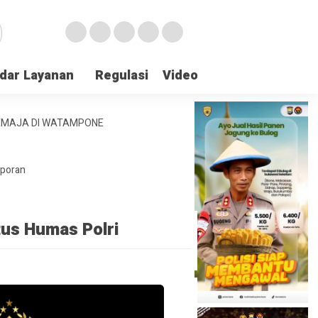
dar Layanan
Regulasi
Video
Lapor Gangguan
REMAJA DI WATAMPONE
aporan
tus Humas Polri