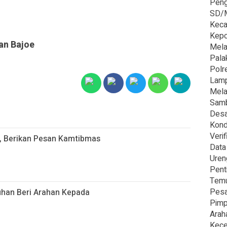
Peng
SD/M
Kec
‎Kep
an Bajoe
Mela
Palak
Polr
Lamp
Mela
Samb
Desa
Kond
Veri
, Berikan Pesan Kamtibmas
Data
Uren
Pent
Temu
Pesa
uhan Beri Arahan Kepada
Pimp
Arah
Kece