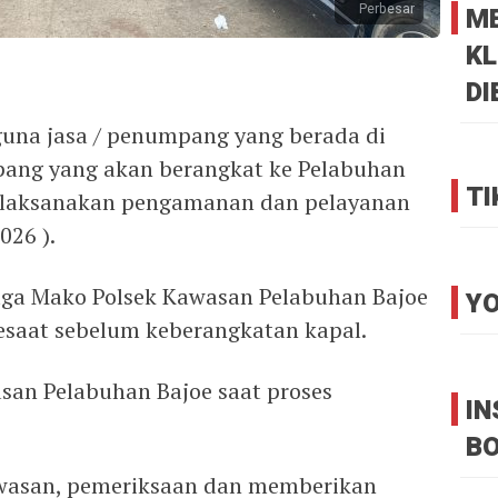
Perbesar
M
KL
DI
una jasa / penumpang yang berada di
ang yang akan berangkat ke Pelabuhan
TI
Dilaksanakan pengamanan dan pelayanan
026 ).
Jaga Mako Polsek Kawasan Pelabuhan Bajoe
YO
sesaat sebelum keberangkatan kapal.
san Pelabuhan Bajoe saat proses
I
B
wasan, pemeriksaan dan memberikan