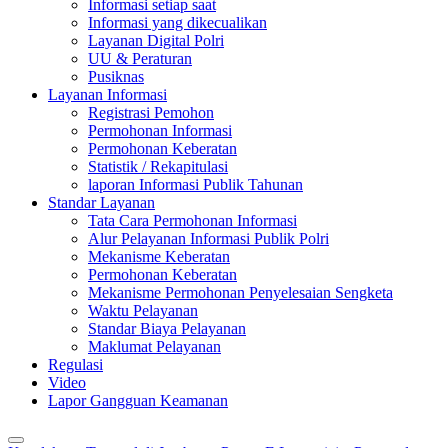
Informasi setiap saat
Informasi yang dikecualikan
Layanan Digital Polri
UU & Peraturan
Pusiknas
Layanan Informasi
Registrasi Pemohon
Permohonan Informasi
Permohonan Keberatan
Statistik / Rekapitulasi
laporan Informasi Publik Tahunan
Standar Layanan
Tata Cara Permohonan Informasi
Alur Pelayanan Informasi Publik Polri
Mekanisme Keberatan
Permohonan Keberatan
Mekanisme Permohonan Penyelesaian Sengketa
Waktu Pelayanan
Standar Biaya Pelayanan
Maklumat Pelayanan
Regulasi
Video
Lapor Gangguan Keamanan