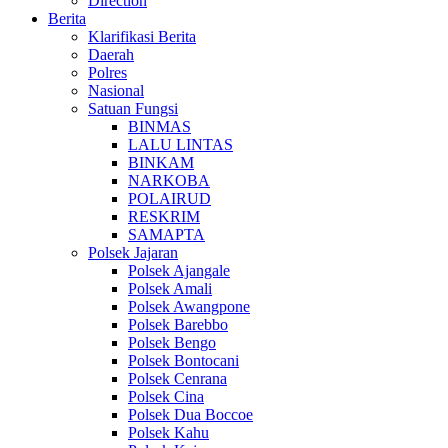
Direction
Berita
Klarifikasi Berita
Daerah
Polres
Nasional
Satuan Fungsi
BINMAS
LALU LINTAS
BINKAM
NARKOBA
POLAIRUD
RESKRIM
SAMAPTA
Polsek Jajaran
Polsek Ajangale
Polsek Amali
Polsek Awangpone
Polsek Barebbo
Polsek Bengo
Polsek Bontocani
Polsek Cenrana
Polsek Cina
Polsek Dua Boccoe
Polsek Kahu