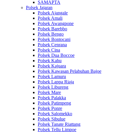
SAMAPTA
Polsek Jajaran
Polsek Ajangale
Polsek Amali
Polsek Awangpone
Polsek Barebbo
Polsek Bengo
Polsek Bontocani
Polsek Cenrana
Polsek Cina
Polsek Dua Boccoe
Polsek Kahu
Polsek Kajuara
Polsek Kawasan Pelabuhan Bajoe
Polsek Lamuru
Polsek Lappa Riaja
Polsek Libureng
Polsek Mare
Polsek Palakka
Polsek Patimpeng
Polsek Ponre
Polsek Salomekko
Polsek Sibulue
Polsek Tanate Riattang
Polsek Tellu Limpoe