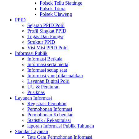
Polsek Tellu Siattinge
Polsek Tonra
Polsek Ulaweng
PPID
Sejarah PPID Polri
Profil Singkat PPID
Tugas Dan Fungsi
Struktur PPID
Visi Misi PPID Polri
Informasi Publik
Informasi Berkala
Informasi serta merta
Informasi setiap saat
Informasi yang dikecualikan
Layanan Digital Polri
UU & Peraturan
Pusiknas
Layanan Informasi
Registrasi Pemohon
Permohonan Informasi
Permohonan Keberatan
Statistik / Rekapitulasi
laporan Informasi Publik Tahunan
Standar Layanan
Tata Cara Permohonan Informasi