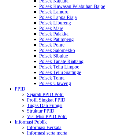
Polsek Kajuara
Polsek Kawasan Pelabuhan Bajoe
Polsek Lamuru
Polsek Lappa Riaja
Polsek Libureng
Polsek Mare
Polsek Palakka
Polsek Patimpeng
Polsek Ponre
Polsek Salomekko
Polsek Sibulue
Polsek Tanate Riattang
Polsek Tellu Limpoe
Polsek Tellu Siattinge
Polsek Tonra
Polsek Ulaweng
PPID
Sejarah PPID Polri
Profil Singkat PPID
Tugas Dan Fungsi
Struktur PPID
Visi Misi PPID Polri
Informasi Publik
Informasi Berkala
Informasi serta merta