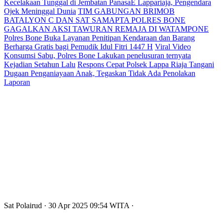
Kecelakaan Tunggal di Jembatan PanasaE Lappariaja, Pengendara
Ojek Meninggal Dunia
TIM GABUNGAN BRIMOB
BATALYON C DAN SAT SAMAPTA POLRES BONE
GAGALKAN AKSI TAWURAN REMAJA DI WATAMPONE
Polres Bone Buka Layanan Penitipan Kendaraan dan Barang
Berharga Gratis bagi Pemudik Idul Fitri 1447 H
Viral Video
Konsumsi Sabu, Polres Bone Lakukan penelusuran ternyata
Kejadian Setahun Lalu
Respons Cepat Polsek Lappa Riaja Tangani
Dugaan Penganiayaan Anak, Tegaskan Tidak Ada Penolakan
Laporan
Sat Polairud
· 30 Apr 2025
09:54
WITA
·