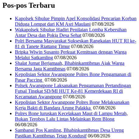
Pos-pos Terbaru
Kapolsek Sibulue Pimpin Apel Konsolidasi Pencarian Korban
Diduga Lompat dari KM Asri Maulani
07/08/2026
Wakapolsek Sibulue Hadiri Penilaian Lomba Kebersihan
Antar Desa dan Pokja Desa Sehat
07/08/2026
Polri Bersama Masyarakat Sukseskan Rangkaian HUT RI ke-
81 di Tanete Riattang Timur
07/08/2026
Bripka Wiwin Susanto Perkuat Kemitraan dengan Warga
Melalui Satkamling
07/08/2026
Shalat Jumat Berjamaah, Bhabinkamtibmas Ajak Warga
Bersama Jaga Kamtibmas
07/08/2026
Kepolisian Sektor Awangpone Polres Bone Pengamanan di
Pasar Paccing ‎
07/08/2026
Polsek Awangpone Laksanakan Pengamanan Pertandingan
Futsal Tingkat SD/MI HUT Ke-81 Kemerdekaan RI di
Kecamatan Awangpone
07/08/2026
‎Kepolisian Sektor Awangpone Polres Bone Melaksanakan
Kerja Bakti di Bandara Arung Palakka ‎
07/08/2026
Polres Bone luruskan Kecelakaan Maut di Lampu Merah,
Bukan Terobos Lalu Lintas Melainkan Rem Blong
06/08/2026
Sambangi Pos Kamling, Bhabinkamtibmas Desa Ureng
Pastikan Kamtibmas Tetap Kondusif
06/08/2026