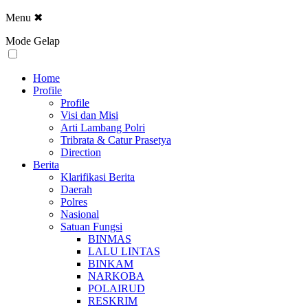
Menu
✖
Mode Gelap
Home
Profile
Profile
Visi dan Misi
Arti Lambang Polri
Tribrata & Catur Prasetya
Direction
Berita
Klarifikasi Berita
Daerah
Polres
Nasional
Satuan Fungsi
BINMAS
LALU LINTAS
BINKAM
NARKOBA
POLAIRUD
RESKRIM