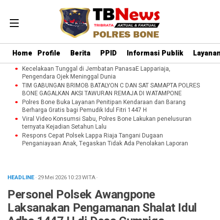
Home
Profile
Berita
PPID
Informasi Publik
Layanan
Kecelakaan Tunggal di Jembatan PanasaE Lappariaja,
Pengendara Ojek Meninggal Dunia
TIM GABUNGAN BRIMOB BATALYON C DAN SAT SAMAPTA POLRES
BONE GAGALKAN AKSI TAWURAN REMAJA DI WATAMPONE
Polres Bone Buka Layanan Penitipan Kendaraan dan Barang
Berharga Gratis bagi Pemudik Idul Fitri 1447 H
Viral Video Konsumsi Sabu, Polres Bone Lakukan penelusuran
ternyata Kejadian Setahun Lalu
Respons Cepat Polsek Lappa Riaja Tangani Dugaan
Penganiayaan Anak, Tegaskan Tidak Ada Penolakan Laporan
HEADLINE
· 29 Mei 2026
10:23
WITA
·
Personel Polsek Awangpone
Laksanakan Pengamanan Shalat Idul