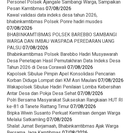
Personel Polsek Ajangale Sambangi Warga, Sampaikan
Pesan Kamtibmas
07/08/2026
Kawal validasi data indeks desa tahun 2026,
bhabinkamtibmas Polsek Ponre hadiri musdes
07/08/2026
BHABINKAMTIBMAS POLSEK BAREBBO SAMBANGI
WARGA DAN IMBAU WASPADA PEREDARAN UANG
PALSU
07/08/2026
Bhabinkamtibmas Polsek Barebbo Hadiri Musyawarah
Desa Penetapan Hasil Pemutakhiran Data Indeks Desa
Tahun 2026 di Desa Corawali
07/08/2026
Kapolsek Sibulue Pimpin Apel Konsolidasi Pencarian
Korban Diduga Lompat dari KM Asri Maulani
07/08/2026
Wakapolsek Sibulue Hadiri Penilaian Lomba Kebersihan
Antar Desa dan Pokja Desa Sehat
07/08/2026
Polri Bersama Masyarakat Sukseskan Rangkaian HUT RI
ke-81 di Tanete Riattang Timur
07/08/2026
Bripka Wiwin Susanto Perkuat Kemitraan dengan Warga
Melalui Satkamling
07/08/2026
Shalat Jumat Berjamaah, Bhabinkamtibmas Ajak Warga
Bersama Jaga Kamtibmas
07/08/2026