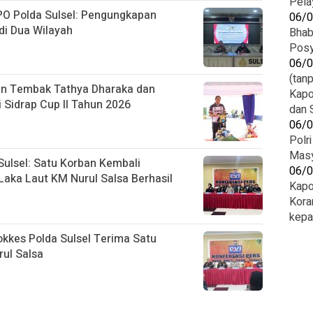
Pela
PO Polda Sulsel: Pengungkapan
06/
di Dua Wilayah
Bhab
Posy
06/
(tanp
an Tembak Tathya Dharaka dan
Kapo
Sidrap Cup II Tahun 2026
dan 
06/
Polr
Masy
Sulsel: Satu Korban Kembali
06/
 Laka Laut KM Nurul Salsa Berhasil
Kapo
Kora
kepa
dokkes Polda Sulsel Terima Satu
ul Salsa