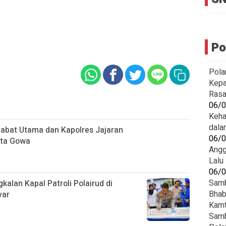
Po
Pola
Kepa
Rasa
06/
Keha
dala
ejabat Utama dan Kapolres Jajaran
06/
sta Gowa
Angg
Lalu
06/
Samb
alan Kapal Patroli Polairud di
Bhab
yar
Kam
Samb