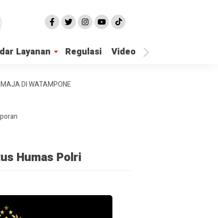
dar Layanan
Regulasi
Video
Lapor Gangguan
REMAJA DI WATAMPONE
aporan
tus Humas Polri