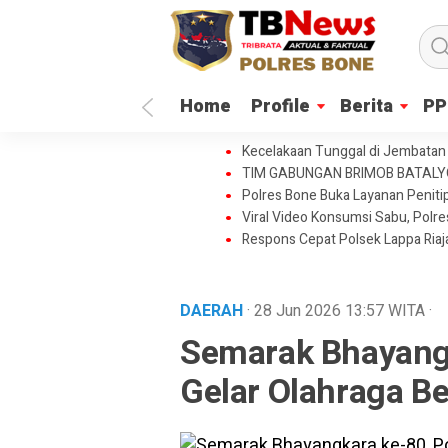
Home
Profile
Berita
PP
Kecelakaan Tunggal di Jembatan 
TIM GABUNGAN BRIMOB BATAL
Polres Bone Buka Layanan Penitip
Viral Video Konsumsi Sabu, Polr
Respons Cepat Polsek Lappa Ria
DAERAH
· 28 Jun 2026
13:57
WITA
·
Semarak Bhayangk
Gelar Olahraga B