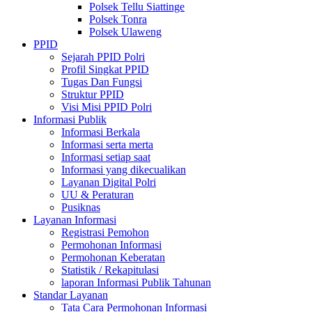
Polsek Tellu Siattinge
Polsek Tonra
Polsek Ulaweng
PPID
Sejarah PPID Polri
Profil Singkat PPID
Tugas Dan Fungsi
Struktur PPID
Visi Misi PPID Polri
Informasi Publik
Informasi Berkala
Informasi serta merta
Informasi setiap saat
Informasi yang dikecualikan
Layanan Digital Polri
UU & Peraturan
Pusiknas
Layanan Informasi
Registrasi Pemohon
Permohonan Informasi
Permohonan Keberatan
Statistik / Rekapitulasi
laporan Informasi Publik Tahunan
Standar Layanan
Tata Cara Permohonan Informasi