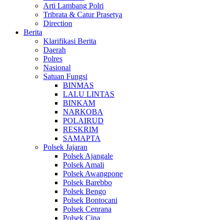
Arti Lambang Polri
Tribrata & Catur Prasetya
Direction
Berita
Klarifikasi Berita
Daerah
Polres
Nasional
Satuan Fungsi
BINMAS
LALU LINTAS
BINKAM
NARKOBA
POLAIRUD
RESKRIM
SAMAPTA
Polsek Jajaran
Polsek Ajangale
Polsek Amali
Polsek Awangpone
Polsek Barebbo
Polsek Bengo
Polsek Bontocani
Polsek Cenrana
Polsek Cina