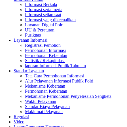
Informasi Berkala
Informasi serta merta
Informasi setiap saat
Informasi yang dikecualikan
Layanan Digital Polri
UU & Peraturan
Pusiknas
Layanan Informasi
Registrasi Pemohon
Permohonan Informasi
Permohonan Keberatan
Statistik / Rekapitulasi
laporan Informasi Publik Tahunan
Standar Layanan
Tata Cara Permohonan Informasi
Alur Pelayanan Informasi Publik Polri
Mekanisme Keberatan
Permohonan Keberatan
Mekanisme Permohonan Penyelesaian Sengketa
Waktu Pelayanan
Standar Biaya Pelayanan
Maklumat Pelayanan
Regulasi
Video
Lapor Gangguan Keamanan