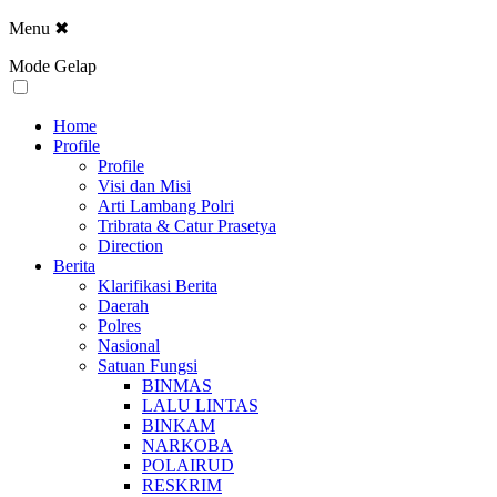
Menu
✖
Mode Gelap
Home
Profile
Profile
Visi dan Misi
Arti Lambang Polri
Tribrata & Catur Prasetya
Direction
Berita
Klarifikasi Berita
Daerah
Polres
Nasional
Satuan Fungsi
BINMAS
LALU LINTAS
BINKAM
NARKOBA
POLAIRUD
RESKRIM