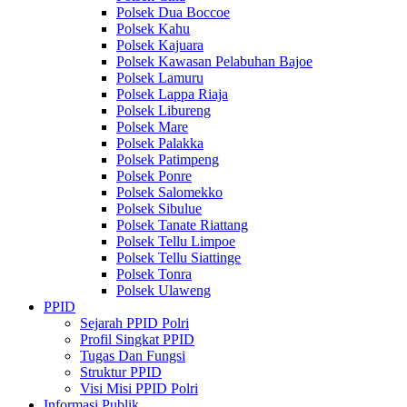
Polsek Dua Boccoe
Polsek Kahu
Polsek Kajuara
Polsek Kawasan Pelabuhan Bajoe
Polsek Lamuru
Polsek Lappa Riaja
Polsek Libureng
Polsek Mare
Polsek Palakka
Polsek Patimpeng
Polsek Ponre
Polsek Salomekko
Polsek Sibulue
Polsek Tanate Riattang
Polsek Tellu Limpoe
Polsek Tellu Siattinge
Polsek Tonra
Polsek Ulaweng
PPID
Sejarah PPID Polri
Profil Singkat PPID
Tugas Dan Fungsi
Struktur PPID
Visi Misi PPID Polri
Informasi Publik