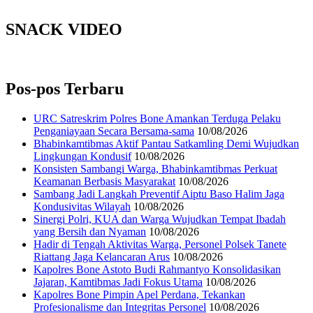
SNACK VIDEO
Pos-pos Terbaru
URC Satreskrim Polres Bone Amankan Terduga Pelaku
Penganiayaan Secara Bersama-sama
10/08/2026
Bhabinkamtibmas Aktif Pantau Satkamling Demi Wujudkan
Lingkungan Kondusif
10/08/2026
Konsisten Sambangi Warga, Bhabinkamtibmas Perkuat
Keamanan Berbasis Masyarakat
10/08/2026
Sambang Jadi Langkah Preventif Aiptu Baso Halim Jaga
Kondusivitas Wilayah
10/08/2026
Sinergi Polri, KUA dan Warga Wujudkan Tempat Ibadah
yang Bersih dan Nyaman
10/08/2026
Hadir di Tengah Aktivitas Warga, Personel Polsek Tanete
Riattang Jaga Kelancaran Arus
10/08/2026
Kapolres Bone Astoto Budi Rahmantyo Konsolidasikan
Jajaran, Kamtibmas Jadi Fokus Utama
10/08/2026
Kapolres Bone Pimpin Apel Perdana, Tekankan
Profesionalisme dan Integritas Personel
10/08/2026