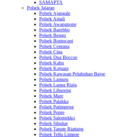
SAMAPTA
Polsek Jajaran
Polsek Ajangale
Polsek Amali
Polsek Awangpone
Polsek Barebbo
Polsek Bengo
Polsek Bontocani
Polsek Cenrana
Polsek Cina
Polsek Dua Boccoe
Polsek Kahu
Polsek Kajuara
Polsek Kawasan Pelabuhan Bajoe
Polsek Lamuru
Polsek Lappa Riaja
Polsek Libureng
Polsek Mare
Polsek Palakka
Polsek Patimpeng
Polsek Ponre
Polsek Salomekko
Polsek Sibulue
Polsek Tanate Riattang
Polsek Tellu Limpoe