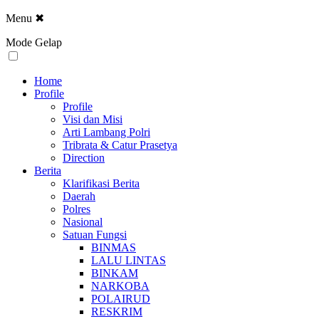
Menu
✖
Mode Gelap
Home
Profile
Profile
Visi dan Misi
Arti Lambang Polri
Tribrata & Catur Prasetya
Direction
Berita
Klarifikasi Berita
Daerah
Polres
Nasional
Satuan Fungsi
BINMAS
LALU LINTAS
BINKAM
NARKOBA
POLAIRUD
RESKRIM