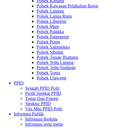
Polsek Kajuara
Polsek Kawasan Pelabuhan Bajoe
Polsek Lamuru
Polsek Lappa Riaja
Polsek Libureng
Polsek Mare
Polsek Palakka
Polsek Patimpeng
Polsek Ponre
Polsek Salomekko
Polsek Sibulue
Polsek Tanate Riattang
Polsek Tellu Limpoe
Polsek Tellu Siattinge
Polsek Tonra
Polsek Ulaweng
PPID
Sejarah PPID Polri
Profil Singkat PPID
Tugas Dan Fungsi
Struktur PPID
Visi Misi PPID Polri
Informasi Publik
Informasi Berkala
Informasi serta merta