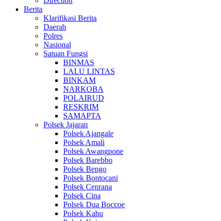
Direction
Berita
Klarifikasi Berita
Daerah
Polres
Nasional
Satuan Fungsi
BINMAS
LALU LINTAS
BINKAM
NARKOBA
POLAIRUD
RESKRIM
SAMAPTA
Polsek Jajaran
Polsek Ajangale
Polsek Amali
Polsek Awangpone
Polsek Barebbo
Polsek Bengo
Polsek Bontocani
Polsek Cenrana
Polsek Cina
Polsek Dua Boccoe
Polsek Kahu