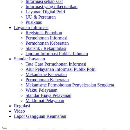
Informasi setiap saat
Informasi yang dikecualikan
Layanan Digital Polri
UU & Peraturan
Pusiknas
Layanan Informasi
Registrasi Pemohon
Permohonan Informasi
Permohonan Keberatan
Statistik / Rekapitulasi
laporan Informasi Publik Tahunan
Standar Layanan
Tata Cara Permohonan Informasi
Alur Pelayanan Informasi Publik Polri
Mekanisme Keberatan
Permohonan Keberatan
Mekanisme Permohonan Penyelesaian Sengketa
Waktu Pelayanan
Standar Biaya Pelayanan
Maklumat Pelayanan
Regulasi
Video
Lapor Gangguan Keamanan