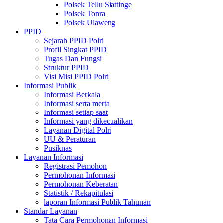
Polsek Tellu Siattinge
Polsek Tonra
Polsek Ulaweng
PPID
Sejarah PPID Polri
Profil Singkat PPID
Tugas Dan Fungsi
Struktur PPID
Visi Misi PPID Polri
Informasi Publik
Informasi Berkala
Informasi serta merta
Informasi setiap saat
Informasi yang dikecualikan
Layanan Digital Polri
UU & Peraturan
Pusiknas
Layanan Informasi
Registrasi Pemohon
Permohonan Informasi
Permohonan Keberatan
Statistik / Rekapitulasi
laporan Informasi Publik Tahunan
Standar Layanan
Tata Cara Permohonan Informasi