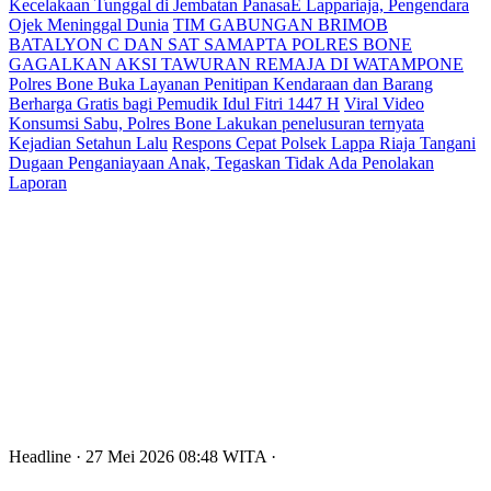
Kecelakaan Tunggal di Jembatan PanasaE Lappariaja, Pengendara
Ojek Meninggal Dunia
TIM GABUNGAN BRIMOB
BATALYON C DAN SAT SAMAPTA POLRES BONE
GAGALKAN AKSI TAWURAN REMAJA DI WATAMPONE
Polres Bone Buka Layanan Penitipan Kendaraan dan Barang
Berharga Gratis bagi Pemudik Idul Fitri 1447 H
Viral Video
Konsumsi Sabu, Polres Bone Lakukan penelusuran ternyata
Kejadian Setahun Lalu
Respons Cepat Polsek Lappa Riaja Tangani
Dugaan Penganiayaan Anak, Tegaskan Tidak Ada Penolakan
Laporan
Headline
· 27 Mei 2026
08:48
WITA
·