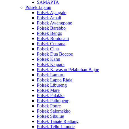
SAMAPTA
Polsek Jajaran
Polsek Ajangale
Polsek Amali
Polsek Awangpone
Polsek Barebbo
Polsek Bengo
Polsek Bontocani
Polsek Cenrana
Polsek Cina
Polsek Dua Boccoe
Polsek Kahu
Polsek Kajuara
Polsek Kawasan Pelabuhan Bajoe
Polsek Lamuru
Polsek Lappa Riaja
Polsek Libureng
Polsek Mare
Polsek Palakka
Polsek Patimpeng
Polsek Ponre
Polsek Salomekko
Polsek Sibulue
Polsek Tanate Riattang
Polsek Tellu Limpoe