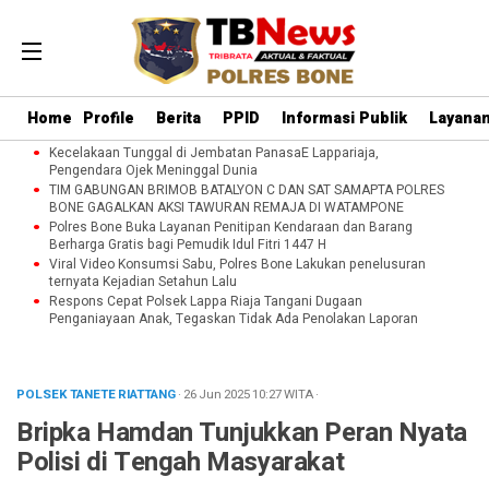
Home
Profile
Berita
PPID
Informasi Publik
Layanan
Kecelakaan Tunggal di Jembatan PanasaE Lappariaja,
Pengendara Ojek Meninggal Dunia
TIM GABUNGAN BRIMOB BATALYON C DAN SAT SAMAPTA POLRES
BONE GAGALKAN AKSI TAWURAN REMAJA DI WATAMPONE
Polres Bone Buka Layanan Penitipan Kendaraan dan Barang
Berharga Gratis bagi Pemudik Idul Fitri 1447 H
Viral Video Konsumsi Sabu, Polres Bone Lakukan penelusuran
ternyata Kejadian Setahun Lalu
Respons Cepat Polsek Lappa Riaja Tangani Dugaan
Penganiayaan Anak, Tegaskan Tidak Ada Penolakan Laporan
POLSEK TANETE RIATTANG
· 26 Jun 2025
10:27
WITA
·
Bripka Hamdan Tunjukkan Peran Nyata
Polisi di Tengah Masyarakat