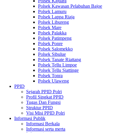
Polsek Kajuara
Polsek Kawasan Pelabuhan Bajoe
Polsek Lamuru
Polsek Lappa Riaja
Polsek Libureng
Polsek Mare
Polsek Palakka
Polsek Patimpeng
Polsek Ponre
Polsek Salomekko
Polsek Sibulue
Polsek Tanate Riattang
Polsek Tellu Limpoe
Polsek Tellu Siattinge
Polsek Tonra
Polsek Ulaweng
PPID
Sejarah PPID Polri
Profil Singkat PPID
Tugas Dan Fungsi
Struktur PPID
Visi Misi PPID Polri
Informasi Publik
Informasi Berkala
Informasi serta merta