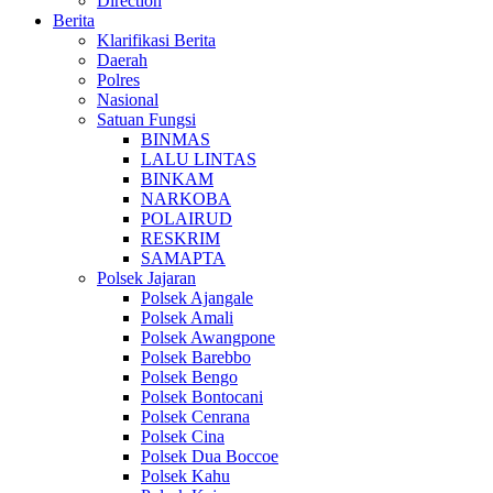
Direction
Berita
Klarifikasi Berita
Daerah
Polres
Nasional
Satuan Fungsi
BINMAS
LALU LINTAS
BINKAM
NARKOBA
POLAIRUD
RESKRIM
SAMAPTA
Polsek Jajaran
Polsek Ajangale
Polsek Amali
Polsek Awangpone
Polsek Barebbo
Polsek Bengo
Polsek Bontocani
Polsek Cenrana
Polsek Cina
Polsek Dua Boccoe
Polsek Kahu