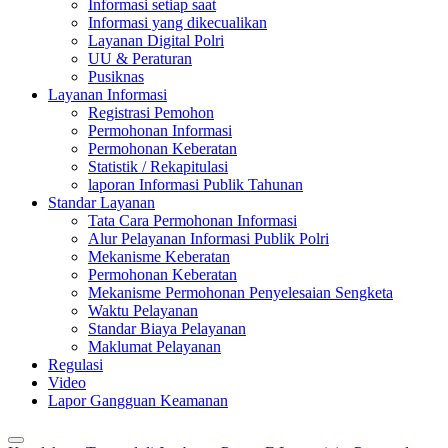
Informasi setiap saat
Informasi yang dikecualikan
Layanan Digital Polri
UU & Peraturan
Pusiknas
Layanan Informasi
Registrasi Pemohon
Permohonan Informasi
Permohonan Keberatan
Statistik / Rekapitulasi
laporan Informasi Publik Tahunan
Standar Layanan
Tata Cara Permohonan Informasi
Alur Pelayanan Informasi Publik Polri
Mekanisme Keberatan
Permohonan Keberatan
Mekanisme Permohonan Penyelesaian Sengketa
Waktu Pelayanan
Standar Biaya Pelayanan
Maklumat Pelayanan
Regulasi
Video
Lapor Gangguan Keamanan