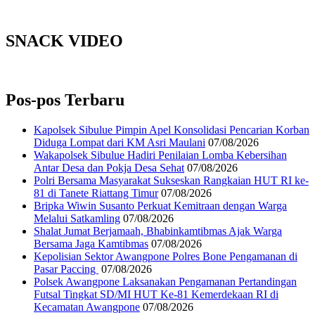
SNACK VIDEO
Pos-pos Terbaru
Kapolsek Sibulue Pimpin Apel Konsolidasi Pencarian Korban
Diduga Lompat dari KM Asri Maulani
07/08/2026
Wakapolsek Sibulue Hadiri Penilaian Lomba Kebersihan
Antar Desa dan Pokja Desa Sehat
07/08/2026
Polri Bersama Masyarakat Sukseskan Rangkaian HUT RI ke-
81 di Tanete Riattang Timur
07/08/2026
Bripka Wiwin Susanto Perkuat Kemitraan dengan Warga
Melalui Satkamling
07/08/2026
Shalat Jumat Berjamaah, Bhabinkamtibmas Ajak Warga
Bersama Jaga Kamtibmas
07/08/2026
Kepolisian Sektor Awangpone Polres Bone Pengamanan di
Pasar Paccing ‎
07/08/2026
Polsek Awangpone Laksanakan Pengamanan Pertandingan
Futsal Tingkat SD/MI HUT Ke-81 Kemerdekaan RI di
Kecamatan Awangpone
07/08/2026