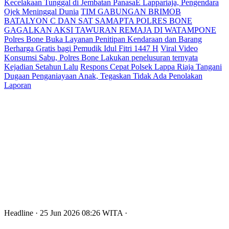
Kecelakaan Tunggal di Jembatan PanasaE Lappariaja, Pengendara
Ojek Meninggal Dunia
TIM GABUNGAN BRIMOB
BATALYON C DAN SAT SAMAPTA POLRES BONE
GAGALKAN AKSI TAWURAN REMAJA DI WATAMPONE
Polres Bone Buka Layanan Penitipan Kendaraan dan Barang
Berharga Gratis bagi Pemudik Idul Fitri 1447 H
Viral Video
Konsumsi Sabu, Polres Bone Lakukan penelusuran ternyata
Kejadian Setahun Lalu
Respons Cepat Polsek Lappa Riaja Tangani
Dugaan Penganiayaan Anak, Tegaskan Tidak Ada Penolakan
Laporan
Headline
· 25 Jun 2026
08:26
WITA
·