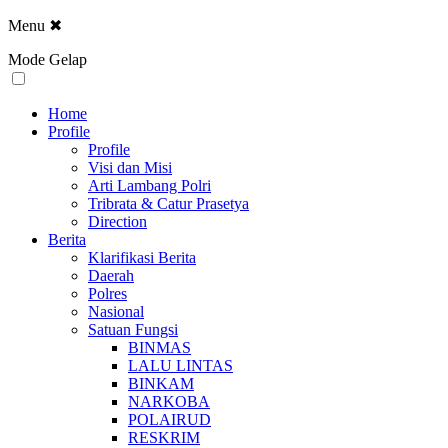
Menu
✖
Mode Gelap
Home
Profile
Profile
Visi dan Misi
Arti Lambang Polri
Tribrata & Catur Prasetya
Direction
Berita
Klarifikasi Berita
Daerah
Polres
Nasional
Satuan Fungsi
BINMAS
LALU LINTAS
BINKAM
NARKOBA
POLAIRUD
RESKRIM