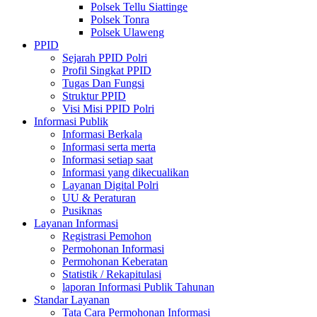
Polsek Tellu Siattinge
Polsek Tonra
Polsek Ulaweng
PPID
Sejarah PPID Polri
Profil Singkat PPID
Tugas Dan Fungsi
Struktur PPID
Visi Misi PPID Polri
Informasi Publik
Informasi Berkala
Informasi serta merta
Informasi setiap saat
Informasi yang dikecualikan
Layanan Digital Polri
UU & Peraturan
Pusiknas
Layanan Informasi
Registrasi Pemohon
Permohonan Informasi
Permohonan Keberatan
Statistik / Rekapitulasi
laporan Informasi Publik Tahunan
Standar Layanan
Tata Cara Permohonan Informasi