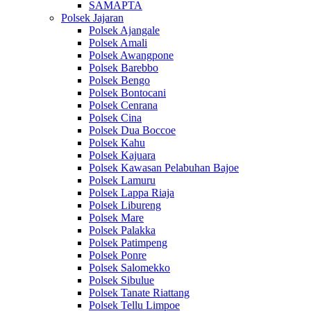
SAMAPTA
Polsek Jajaran
Polsek Ajangale
Polsek Amali
Polsek Awangpone
Polsek Barebbo
Polsek Bengo
Polsek Bontocani
Polsek Cenrana
Polsek Cina
Polsek Dua Boccoe
Polsek Kahu
Polsek Kajuara
Polsek Kawasan Pelabuhan Bajoe
Polsek Lamuru
Polsek Lappa Riaja
Polsek Libureng
Polsek Mare
Polsek Palakka
Polsek Patimpeng
Polsek Ponre
Polsek Salomekko
Polsek Sibulue
Polsek Tanate Riattang
Polsek Tellu Limpoe