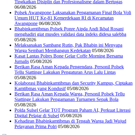
Tingkatkan Disiplin dan Profesionalisme dalam Bertugas
06/08/2026
‎Polsek Awangpone Laksanakan Pengamanan Final Bola Voli
Umum HUT Ke-81 Kemerdekaan RI di Kecamatan
Awangpone
06/08/2026
Bhabinkamtibmas Polsek Ponre Aipda Andi Ikbal Rosani
menghadiri giat musdes validasi data indeks didesa salebba
05/08/2026
Melaksanakan Sambang Rutin, Pak Bhabin ini Menyapa
Warga Sembari Membangun Kedekatan
05/08/2026
Kasat Lantas Polres Bone Gelar Coffe Morning Bersama
Jurnalis
05/08/2026
Berikan Rasa Aman Kepada Pengendara, Personil Polsek
Tellu Siattinge Lakukan Pengaturan Arus Lalu Lintas
05/08/2026
Kolaborasi Bhabinkamtibmas dan Security Kampus, Ciptakan
Kamtibmas yang Kondusif
05/08/2026
Berikan Rasa Aman Kepada Warga, Personil Polsek Tellu
Siattinge Lakukan Pengamanan Turnamen Sepak Bola
05/08/2026
Polda Sulsel Gelar TOT Program Paham AI, Perkuat Literasi
Digital Pelajar di Sulsel
05/08/2026
Kehadiran Bhabinkamtibmas di Tengah Warga Jadi Wujud
Pelayanan Prima Polri
05/08/2026