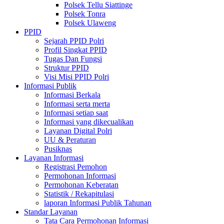
Polsek Tellu Siattinge
Polsek Tonra
Polsek Ulaweng
PPID
Sejarah PPID Polri
Profil Singkat PPID
Tugas Dan Fungsi
Struktur PPID
Visi Misi PPID Polri
Informasi Publik
Informasi Berkala
Informasi serta merta
Informasi setiap saat
Informasi yang dikecualikan
Layanan Digital Polri
UU & Peraturan
Pusiknas
Layanan Informasi
Registrasi Pemohon
Permohonan Informasi
Permohonan Keberatan
Statistik / Rekapitulasi
laporan Informasi Publik Tahunan
Standar Layanan
Tata Cara Permohonan Informasi