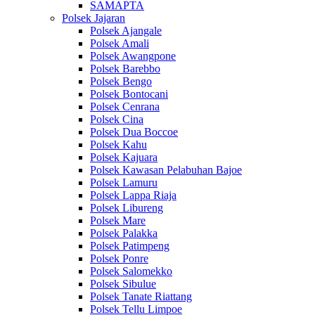
SAMAPTA
Polsek Jajaran
Polsek Ajangale
Polsek Amali
Polsek Awangpone
Polsek Barebbo
Polsek Bengo
Polsek Bontocani
Polsek Cenrana
Polsek Cina
Polsek Dua Boccoe
Polsek Kahu
Polsek Kajuara
Polsek Kawasan Pelabuhan Bajoe
Polsek Lamuru
Polsek Lappa Riaja
Polsek Libureng
Polsek Mare
Polsek Palakka
Polsek Patimpeng
Polsek Ponre
Polsek Salomekko
Polsek Sibulue
Polsek Tanate Riattang
Polsek Tellu Limpoe