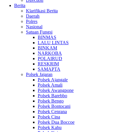
Direction
Berita
Klarifikasi Berita
Daerah
Polres
Nasional
Satuan Fungsi
BINMAS
LALU LINTAS
BINKAM
NARKOBA
POLAIRUD
RESKRIM
SAMAPTA
Polsek Jajaran
Polsek Ajangale
Polsek Amali
Polsek Awangpone
Polsek Barebbo
Polsek Bengo
Polsek Bontocani
Polsek Cenrana
Polsek Cina
Polsek Dua Boccoe
Polsek Kahu