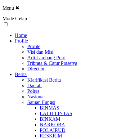
Menu
✖
Mode Gelap
Home
Profile
Profile
Visi dan Misi
Arti Lambang Polri
Tribrata & Catur Prasetya
Direction
Berita
Klarifikasi Berita
Daerah
Polres
Nasional
Satuan Fungsi
BINMAS
LALU LINTAS
BINKAM
NARKOBA
POLAIRUD
RESKRIM