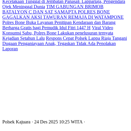
Kecelakaan Tunggal di Jembatan PanasaE Lappariaja, Pengendara
Ojek Meninggal Dunia
TIM GABUNGAN BRIMOB
BATALYON C DAN SAT SAMAPTA POLRES BONE
GAGALKAN AKSI TAWURAN REMAJA DI WATAMPONE
Polres Bone Buka Layanan Penitipan Kendaraan dan Barang
Berharga Gratis bagi Pemudik Idul Fitri 1447 H
Viral Video
Konsumsi Sabu, Polres Bone Lakukan penelusuran ternyata
Kejadian Setahun Lalu
Respons Cepat Polsek Lappa Riaja Tangani
Dugaan Penganiayaan Anak, Tegaskan Tidak Ada Penolakan
Laporan
Polsek Kajuara
· 24 Des 2025
10:25
WITA
·