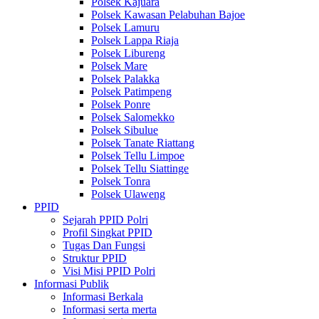
Polsek Kajuara
Polsek Kawasan Pelabuhan Bajoe
Polsek Lamuru
Polsek Lappa Riaja
Polsek Libureng
Polsek Mare
Polsek Palakka
Polsek Patimpeng
Polsek Ponre
Polsek Salomekko
Polsek Sibulue
Polsek Tanate Riattang
Polsek Tellu Limpoe
Polsek Tellu Siattinge
Polsek Tonra
Polsek Ulaweng
PPID
Sejarah PPID Polri
Profil Singkat PPID
Tugas Dan Fungsi
Struktur PPID
Visi Misi PPID Polri
Informasi Publik
Informasi Berkala
Informasi serta merta