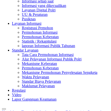
Informasi setiap saat
Informasi yang dikecualikan
Layanan Digital Polri
UU & Peraturan
Pusiknas
Layanan Informasi
Registrasi Pemohon
Permohonan Informasi
Permohonan Keberatan
Statistik / Rekapitulasi
laporan Informasi Publik Tahunan
Standar Layanan
Tata Cara Permohonan Informasi
Alur Pelayanan Informasi Publik Polri
Mekanisme Keberatan
Permohonan Keberatan
Mekanisme Permohonan Penyelesaian Sengketa
Waktu Pelayanan
Standar Biaya Pelayanan
Maklumat Pelayanan
Regulasi
Video
Lapor Gangguan Keamanan