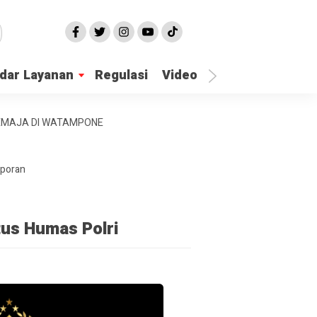
dar Layanan
Regulasi
Video
Lapor Gangguan
REMAJA DI WATAMPONE
aporan
tus Humas Polri