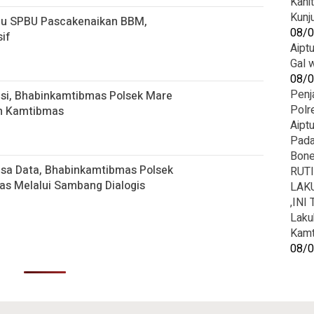
Kani
Kunj
au SPBU Pascakenaikan BBM,
08/
if
Aipt
Gal 
08/
Penj
usi, Bhabinkamtibmas Polsek Mare
Polr
an Kamtibmas
Aipt
Pada
Bon
sa Data, Bhabinkamtibmas Polsek
RUT
s Melalui Sambang Dialogis
LAK
,INI
Laku
Kamt
08/