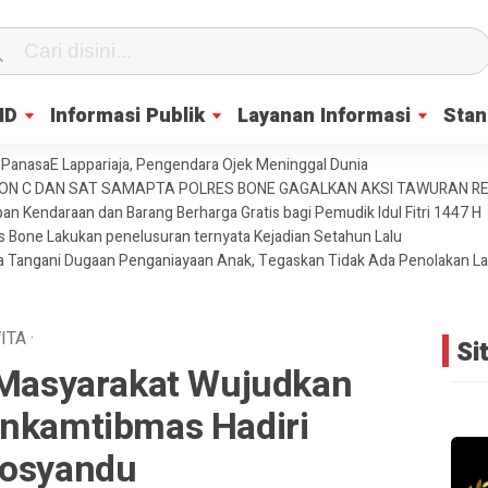
ID
Informasi Publik
Layanan Informasi
Stan
PanasaE Lappariaja, Pengendara Ojek Meninggal Dunia
YON C DAN SAT SAMAPTA POLRES BONE GAGALKAN AKSI TAWURAN 
an Kendaraan dan Barang Berharga Gratis bagi Pemudik Idul Fitri 1447 H
es Bone Lakukan penelusuran ternyata Kejadian Setahun Lalu
ja Tangani Dugaan Penganiayaan Anak, Tegaskan Tidak Ada Penolakan L
ITA
·
Si
n Masyarakat Wujudkan
inkamtibmas Hadiri
Posyandu