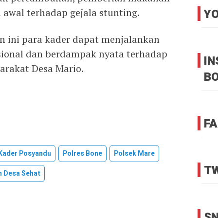
awal terhadap gejala stunting.
YO
n ini para kader dapat menjalankan
sional dan berdampak nyata terhadap
I
arakat Desa Mario.
B
FA
 Kader Posyandu
Polres Bone
Polsek Mare
TW
n Desa Sehat
SN