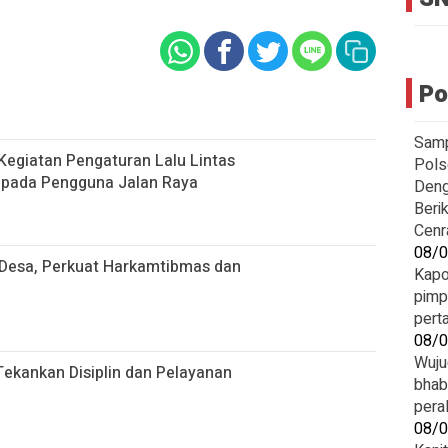
Po
‎Sam
Kegiatan Pengaturan Lalu Lintas
Pols
epada Pengguna Jalan Raya
Deng
‎Ber
Cenr
08/
i Desa, Perkuat Harkamtibmas dan
Kapo
pimp
pert
08/
Wuju
Tekankan Disiplin dan Pelayanan
bhab
pera
08/