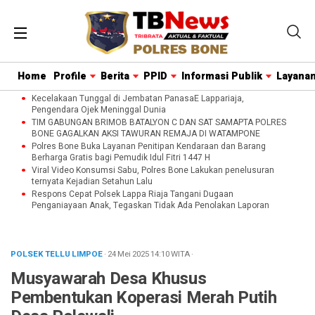
Home
Profile
Berita
PPID
Informasi Publik
Layanan
Kecelakaan Tunggal di Jembatan PanasaE Lappariaja,
Pengendara Ojek Meninggal Dunia
TIM GABUNGAN BRIMOB BATALYON C DAN SAT SAMAPTA POLRES
BONE GAGALKAN AKSI TAWURAN REMAJA DI WATAMPONE
Polres Bone Buka Layanan Penitipan Kendaraan dan Barang
Berharga Gratis bagi Pemudik Idul Fitri 1447 H
Viral Video Konsumsi Sabu, Polres Bone Lakukan penelusuran
ternyata Kejadian Setahun Lalu
Respons Cepat Polsek Lappa Riaja Tangani Dugaan
Penganiayaan Anak, Tegaskan Tidak Ada Penolakan Laporan
POLSEK TELLU LIMPOE
· 24 Mei 2025
14:10
WITA
·
Musyawarah Desa Khusus
Pembentukan Koperasi Merah Putih