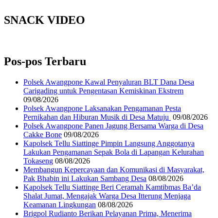
SNACK VIDEO
Pos-pos Terbaru
‎Polsek Awangpone Kawal Penyaluran BLT Dana Desa
Carigading untuk Pengentasan Kemiskinan Ekstrem
09/08/2026
‎Polsek Awangpone Laksanakan Pengamanan Pesta
Pernikahan dan Hiburan Musik di Desa Matuju ‎
09/08/2026
Polsek Awangpone Panen Jagung Bersama Warga di Desa
Cakke Bone
09/08/2026
Kapolsek Tellu Siattinge Pimpin Langsung Anggotanya
Lakukan Pengamanan Sepak Bola di Lapangan Kelurahan
Tokaseng
08/08/2026
Membangun Kepercayaan dan Komunikasi di Masyarakat,
Pak Bhabin ini Lakukan Sambang Desa
08/08/2026
Kapolsek Tellu Siattinge Beri Ceramah Kamtibmas Ba’da
Shalat Jumat, Mengajak Warga Desa Itterung Menjaga
Keamanan Lingkungan
08/08/2026
Brigpol Rudianto Berikan Pelayanan Prima, Menerima