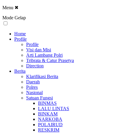
Menu
✖
Mode Gelap
Home
Profile
Profile
Visi dan Misi
Arti Lambang Polri
Tribrata & Catur Prasetya
Direction
Berita
Klarifikasi Berita
Daerah
Polres
Nasional
Satuan Fungsi
BINMAS
LALU LINTAS
BINKAM
NARKOBA
POLAIRUD
RESKRIM