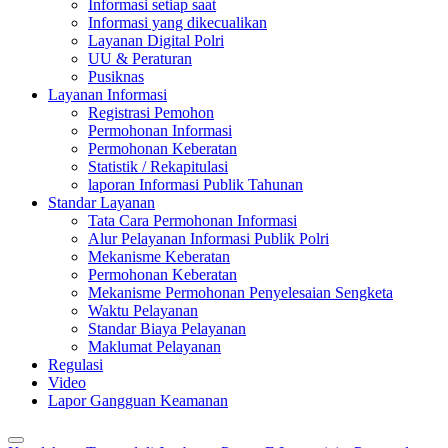
Informasi setiap saat
Informasi yang dikecualikan
Layanan Digital Polri
UU & Peraturan
Pusiknas
Layanan Informasi
Registrasi Pemohon
Permohonan Informasi
Permohonan Keberatan
Statistik / Rekapitulasi
laporan Informasi Publik Tahunan
Standar Layanan
Tata Cara Permohonan Informasi
Alur Pelayanan Informasi Publik Polri
Mekanisme Keberatan
Permohonan Keberatan
Mekanisme Permohonan Penyelesaian Sengketa
Waktu Pelayanan
Standar Biaya Pelayanan
Maklumat Pelayanan
Regulasi
Video
Lapor Gangguan Keamanan