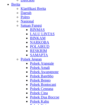
Direction
Berita
Klarifikasi Berita
Daerah
Polres
Nasional
Satuan Fungsi
BINMAS
LALU LINTAS
BINKAM
NARKOBA
POLAIRUD
RESKRIM
SAMAPTA
Polsek Jajaran
Polsek Ajangale
Polsek Amali
Polsek Awangpone
Polsek Barebbo
Polsek Bengo
Polsek Bontocani
Polsek Cenrana
Polsek Cina
Polsek Dua Boccoe
Polsek Kahu