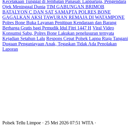
Kecelakaan Tunggal di Jembatan PanasaE Lappariaja, Pengendara
Ojek Meninggal Dunia
TIM GABUNGAN BRIMOB
BATALYON C DAN SAT SAMAPTA POLRES BONE
GAGALKAN AKSI TAWURAN REMAJA DI WATAMPONE
Polres Bone Buka Layanan Penitipan Kendaraan dan Barang
Berharga Gratis bagi Pemudik Idul Fitri 1447 H
Viral Video
Konsumsi Sabu, Polres Bone Lakukan penelusuran ternyata
Kejadian Setahun Lalu
Respons Cepat Polsek Lappa Riaja Tangani
Dugaan Penganiayaan Anak, Tegaskan Tidak Ada Penolakan
Laporan
Polsek Tellu Limpoe
· 25 Mei 2026
07:51
WITA
·