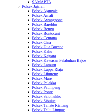
SAMAPTA
Polsek Jajaran
Polsek Ajangale
Polsek Amali
Polsek Awangpone
Polsek Barebbo
Polsek Bengo
Polsek Bontocani
Polsek Cenrana
Polsek Cina
Polsek Dua Boccoe
Polsek Kahu
Polsek Kajuara
Polsek Kawasan Pelabuhan Bajoe
Polsek Lamuru
Polsek Lappa Riaja
Polsek Libureng
Polsek Mare
Polsek Palakka
Polsek Patimpeng
Polsek Ponre
Polsek Salomekko
Polsek Sibulue
Polsek Tanate Riattang
Polsek Tellu Limpoe