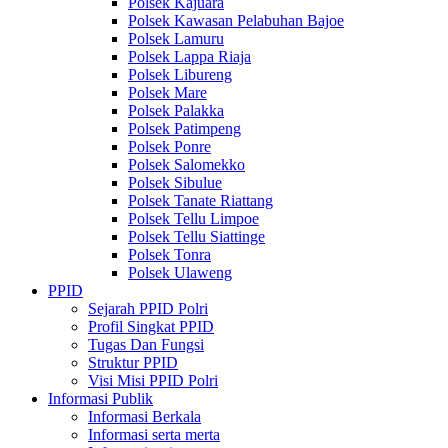
Polsek Kajuara
Polsek Kawasan Pelabuhan Bajoe
Polsek Lamuru
Polsek Lappa Riaja
Polsek Libureng
Polsek Mare
Polsek Palakka
Polsek Patimpeng
Polsek Ponre
Polsek Salomekko
Polsek Sibulue
Polsek Tanate Riattang
Polsek Tellu Limpoe
Polsek Tellu Siattinge
Polsek Tonra
Polsek Ulaweng
PPID
Sejarah PPID Polri
Profil Singkat PPID
Tugas Dan Fungsi
Struktur PPID
Visi Misi PPID Polri
Informasi Publik
Informasi Berkala
Informasi serta merta