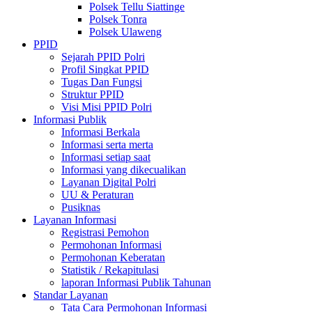
Polsek Tellu Siattinge
Polsek Tonra
Polsek Ulaweng
PPID
Sejarah PPID Polri
Profil Singkat PPID
Tugas Dan Fungsi
Struktur PPID
Visi Misi PPID Polri
Informasi Publik
Informasi Berkala
Informasi serta merta
Informasi setiap saat
Informasi yang dikecualikan
Layanan Digital Polri
UU & Peraturan
Pusiknas
Layanan Informasi
Registrasi Pemohon
Permohonan Informasi
Permohonan Keberatan
Statistik / Rekapitulasi
laporan Informasi Publik Tahunan
Standar Layanan
Tata Cara Permohonan Informasi